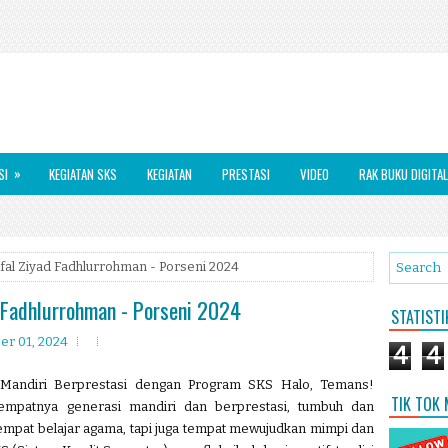
»
SI
KEGIATAN SKS
KEGIATAN
PRESTASI
VIDEO
RAK BUKU DIGITAL
l Ziyad Fadhlurrohman - Porseni 2024
Fadhlurrohman - Porseni 2024
STATIST
r 01, 2024
4
4
 Mandiri Berprestasi dengan Program SKS Halo, Temans!
TIK TOK
empatnya generasi mandiri dan berprestasi, tumbuh dan
pat belajar agama, tapi juga tempat mewujudkan mimpi dan