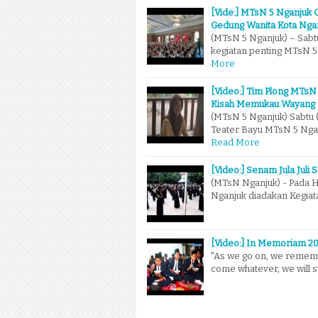
[Vide:] MTsN 5 Nganjuk 
Gedung Wanita Kota Nga
(MTsN 5 Nganjuk) – Sabt
kegiatan penting MTsN 5
More
[Video:] Tim Plong MTsN
Kisah Memukau Wayang 
(MTsN 5 Nganjuk) Sabtu (
Teater Bayu MTsN 5 Ng
Read More
[Video:] Senam Jula Juli 
(MTsN Nganjuk) - Pada Ha
Nganjuk diadakan Kegiatan
[Video:] In Memoriam 20
"As we go on, we remembe
come whatever, we will st