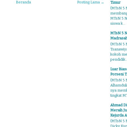
Beranda
Posting Lama →
Timur
(MTsN 5 N
membangg
MTsN 5 Ng
siswa k...
MTsN 5 N
Madrasah
(MTsN 5 N
Tsanawiy
kokoh me
pendidik..
Luar Bia
Porseni T
(MTsN 5 N
Alhamduli
nya membo
tingkat MT
Ahmad Di
Meraih Ju
Kejurda A
(MTsN 5 N
Dicky Kur