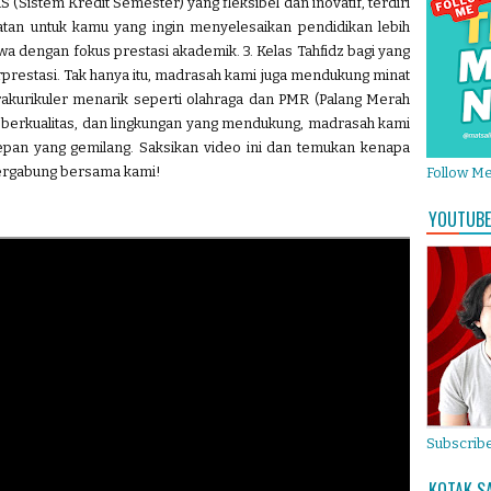
S (Sistem Kredit Semester) yang fleksibel dan inovatif, terdiri
epatan untuk kamu yang ingin menyelesaikan pendidikan lebih
wa dengan fokus prestasi akademik. 3. Kelas Tahfidz bagi yang
rprestasi. Tak hanya itu, madrasah kami juga mendukung minat
rakurikuler menarik seperti olahraga dan PMR (Palang Merah
u berkualitas, dan lingkungan yang mendukung, madrasah kami
pan yang gemilang. Saksikan video ini dan temukan kenapa
 bergabung bersama kami!
Follow M
YOUTUBE
Subscribe
KOTAK S