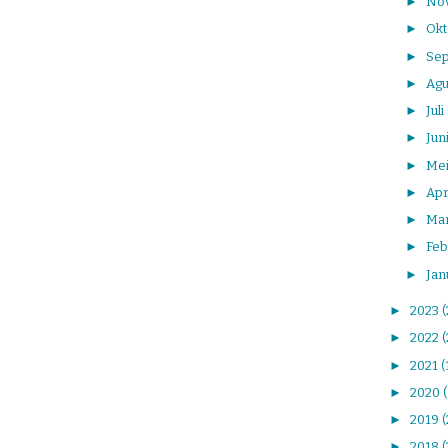
►
No
►
Ok
►
Se
►
Agu
►
Juli
►
Jun
►
Me
►
Apr
►
Ma
►
Feb
►
Jan
►
2023
►
2022
(
►
2021
(
►
2020
►
2019
(
►
2018