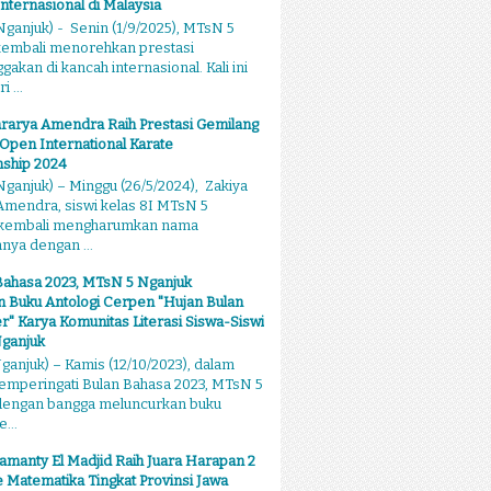
Internasional di Malaysia
ganjuk) - Senin (1/9/2025), MTsN 5
kembali menorehkan prestasi
kan di kancah internasional. Kali ini
 ...
rarya Amendra Raih Prestasi Gemilang
 Open International Karate
ship 2024
ganjuk) – Minggu (26/5/2024), Zakiya
mendra, siswi kelas 8I MTsN 5
 kembali mengharumkan nama
ya dengan ...
Bahasa 2023, MTsN 5 Nganjuk
 Buku Antologi Cerpen "Hujan Bulan
 Karya Komunitas Literasi Siswa-Siswi
ganjuk
anjuk) – Kamis (12/10/2023), dalam
emperingati Bulan Bahasa 2023, MTsN 5
dengan bangga meluncurkan buku
...
amanty El Madjid Raih Juara Harapan 2
 Matematika Tingkat Provinsi Jawa