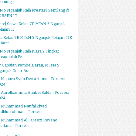
aining u...
 5 Nganjuk Raih Prestasi Gemilang di
ORSENI T...
eo:] Siswa Kelas 7E MTsN 5 Nganjuk
lajari TI...
a Kelas 7E MTsN 5 Nganjuk Pelajari TIK
 Kant...
 5 Nganjuk Raih Juara 2 Tingkat
sional di Fe...
r Capaian Pembelajaran, MTsN 5
ganjuk Gelar As...
 Mutiara Syifa Dwi Artama - Porseni
024
 Aurellizemma Anabel Sakhi - Porseni
024
g Muhammad Naufal Ziyad
adhlurrohman - Porseni...
g Muhammad Al Fareezi Revano
radana - Porseni ...