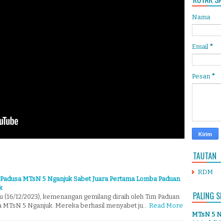
Nama
Email
*
Pesan
*
TAUTAN
RDM
m Padusa MTsN 5 Nganjuk Sabet Juara Pertama Lomba Paduan
k
PALING S
u (16/12/2023), kemenangan gemilang diraih oleh Tim Paduan
a MTsN 5 Nganjuk. Mereka berhasil menyabet ju…
Read More
MTsN 5 Ng