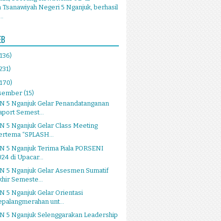
Tsanawiyah Negeri 5 Nganjuk, berhasil
..
EB
(136)
231)
(170)
sember
(15)
N 5 Nganjuk Gelar Penandatanganan
aport Semest...
 5 Nganjuk Gelar Class Meeting
ertema “SPLASH...
N 5 Nganjuk Terima Piala PORSENI
024 di Upacar...
N 5 Nganjuk Gelar Asesmen Sumatif
khir Semeste...
 5 Nganjuk Gelar Orientasi
epalangmerahan unt...
N 5 Nganjuk Selenggarakan Leadership