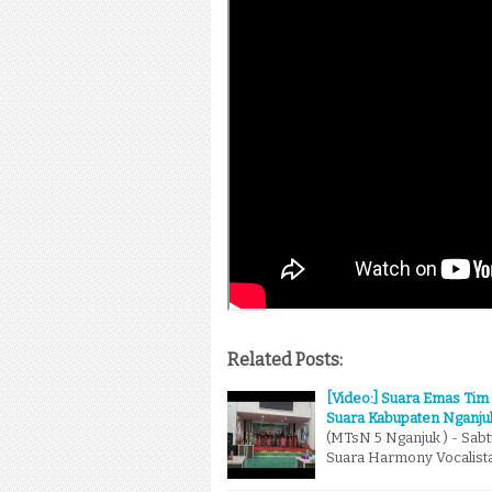
Related Posts:
[Video:] Suara Emas Ti
Suara Kabupaten Nganju
(MTsN 5 Nganjuk ) - Sabt
Suara Harmony Vocalist