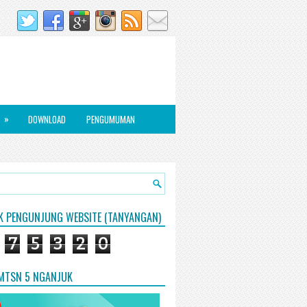
»
DOWNLOAD
PENGUMUMAN
IK PENGUNJUNG WEBSITE (TANYANGAN)
7
5
3
2
0
 MTSN 5 NGANJUK