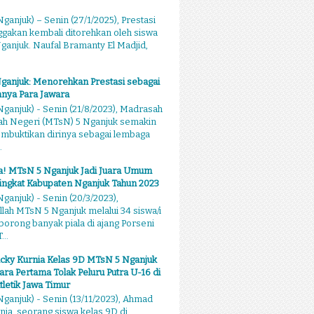
ganjuk) – Senin (27/1/2025), Prestasi
akan kembali ditorehkan oleh siswa
anjuk. Naufal Bramanty El Madjid,
ganjuk: Menorehkan Prestasi sebagai
nya Para Jawara
ganjuk) - Senin (21/8/2023), Madrasah
ah Negeri (MTsN) 5 Nganjuk semakin
mbuktikan dirinya sebagai lembaga
.
sa! MTsN 5 Nganjuk Jadi Juara Umum
ingkat Kabupaten Nganjuk Tahun 2023
ganjuk) - Senin (20/3/2023),
llah MTsN 5 Nganjuk melalui 34 siswa/i
rong banyak piala di ajang Porseni
...
cky Kurnia Kelas 9D MTsN 5 Nganjuk
ara Pertama Tolak Peluru Putra U-16 di
tletik Jawa Timur
ganjuk) - Senin (13/11/2023), Ahmad
nia, seorang siswa kelas 9D di