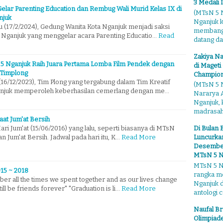
3 Medali 
Gelar Parenting Education dan Rembug Wali Murid Kelas IX di
(MTsN 5 N
njuk
Nganjuk 
u (17/2/2024), Gedung Wanita Kota Nganjuk menjadi saksi
membangga
 Nganjuk yang menggelar acara Parenting Educatio…
Read
datang dari
Zakiya Na
 5 Nganjuk Raih Juara Pertama Lomba Film Pendek dengan
di Mageti
Timplong
Champion
16/12/2023), Tim Plong yang tergabung dalam Tim Kreatif
(MTsN 5 N
anjuk memperoleh keberhasilan cemerlang dengan me…
Nararya A
Nganjuk,
madrasahn
Saat Jum'at Bersih
Di Bulan 
ri Jum'at (15/06/2016) yang lalu, seperti biasanya di MTsN
Luncurkan
 Jum'at Bersih. Jadwal pada hari itu, K…
Read More
Desember"
MTsN 5 N
MTsN 5 Ng
15 ~ 2018
rangka m
r all the times we spent together and as our lives change
Nganjuk 
ill be friends forever" "Graduation is li…
Read More
antologi ce
Naufal Br
Olimpiade