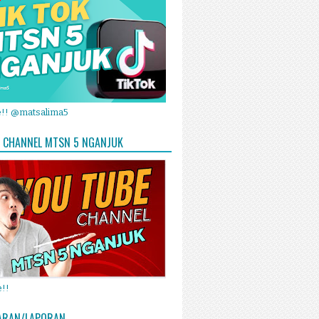
e!! @matsalima5
 CHANNEL MTSN 5 NGANJUK
!!
ARAN/LAPORAN