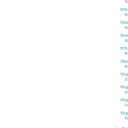
Tr
MTsN
P
[Vid
Pe
Sisw
di
MTsN
Na
Uku
N
Vlog
2
Vlog
2
Vlo
F
Vlo
P