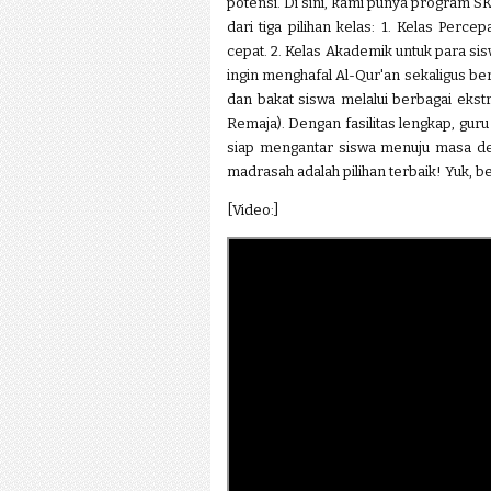
potensi. Di sini, kami punya program SK
dari tiga pilihan kelas: 1. Kelas Perc
cepat. 2. Kelas Akademik untuk para sis
ingin menghafal Al-Qur'an sekaligus be
dan bakat siswa melalui berbagai ekst
Remaja). Dengan fasilitas lengkap, gur
siap mengantar siswa menuju masa de
madrasah adalah pilihan terbaik! Yuk,
[Video:]