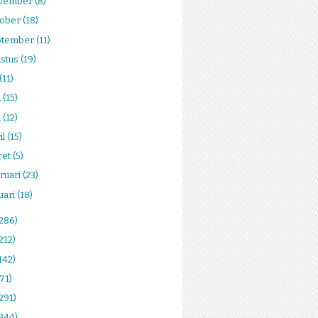
vember
(8)
tober
(18)
ptember
(11)
stus
(19)
(11)
i
(15)
i
(12)
il
(15)
ret
(5)
ruari
(23)
uari
(18)
(286)
212)
142)
(71)
291)
(344)