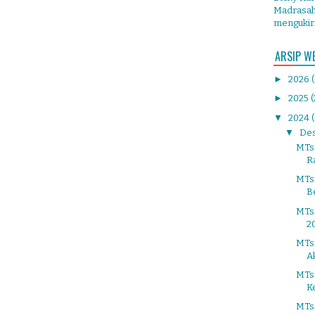
Madrasah 
mengukir.
ARSIP W
►
2026
►
2025
(
▼
2024
▼
De
MTs
R
MTsN
B
MTs
2
MTs
A
MTsN
K
MTs