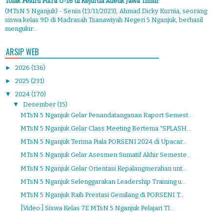
Tolak Peluru Putra U-16 di Kejurda Atletik Jawa Timur
(MTsN 5 Nganjuk) - Senin (13/11/2023), Ahmad Dicky Kurnia, seorang
siswa kelas 9D di Madrasah Tsanawiyah Negeri 5 Nganjuk, berhasil
mengukir...
ARSIP WEB
►
2026
(136)
►
2025
(231)
▼
2024
(170)
▼
Desember
(15)
MTsN 5 Nganjuk Gelar Penandatanganan Raport Semest...
MTsN 5 Nganjuk Gelar Class Meeting Bertema “SPLASH...
MTsN 5 Nganjuk Terima Piala PORSENI 2024 di Upacar...
MTsN 5 Nganjuk Gelar Asesmen Sumatif Akhir Semeste...
MTsN 5 Nganjuk Gelar Orientasi Kepalangmerahan unt...
MTsN 5 Nganjuk Selenggarakan Leadership Training u...
MTsN 5 Nganjuk Raih Prestasi Gemilang di PORSENI T...
[Video:] Siswa Kelas 7E MTsN 5 Nganjuk Pelajari TI...