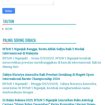
TAUTAN
RDM
PALING SERING DIBACA
MTsN 5 Nganjuk Bangga, Restu Afifah Safiya Raih 3 Medali
Internasional di Malaysia
(MTsN 5 Nganjuk) - Senin (1/9/2025), MTsN 5 Nganjuk kembali
menorehkan prestasi membanggakan di kancah internasional. Kali ini
datang dari ...
Zakiya Nararya Amendra Raih Prestasi Gemilang di Mageti Open
International Karate Championship 2024
(MTsN 5 Nganjuk) – Minggu (26/5/2024), Zakiya Nararya Amendra,
siswi kelas 8I MTsN 5 Nganjuk, kembali mengharumkan nama
madrasahnya dengan ...
Di Bulan Bahasa 2023, MTsN 5 Nganjuk Luncurkan Buku Antologi
Cerpen "Hujan Bulan Desember" Karya Komunitas Literasi Siswa-