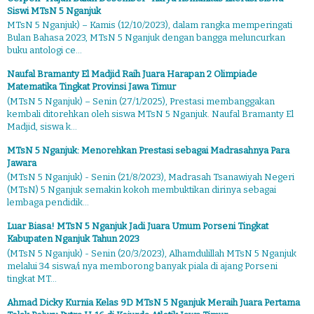
Siswi MTsN 5 Nganjuk
MTsN 5 Nganjuk) – Kamis (12/10/2023), dalam rangka memperingati
Bulan Bahasa 2023, MTsN 5 Nganjuk dengan bangga meluncurkan
buku antologi ce...
Naufal Bramanty El Madjid Raih Juara Harapan 2 Olimpiade
Matematika Tingkat Provinsi Jawa Timur
(MTsN 5 Nganjuk) – Senin (27/1/2025), Prestasi membanggakan
kembali ditorehkan oleh siswa MTsN 5 Nganjuk. Naufal Bramanty El
Madjid, siswa k...
MTsN 5 Nganjuk: Menorehkan Prestasi sebagai Madrasahnya Para
Jawara
(MTsN 5 Nganjuk) - Senin (21/8/2023), Madrasah Tsanawiyah Negeri
(MTsN) 5 Nganjuk semakin kokoh membuktikan dirinya sebagai
lembaga pendidik...
Luar Biasa! MTsN 5 Nganjuk Jadi Juara Umum Porseni Tingkat
Kabupaten Nganjuk Tahun 2023
(MTsN 5 Nganjuk) - Senin (20/3/2023), Alhamdulillah MTsN 5 Nganjuk
melalui 34 siswa/i nya memborong banyak piala di ajang Porseni
tingkat MT...
Ahmad Dicky Kurnia Kelas 9D MTsN 5 Nganjuk Meraih Juara Pertama