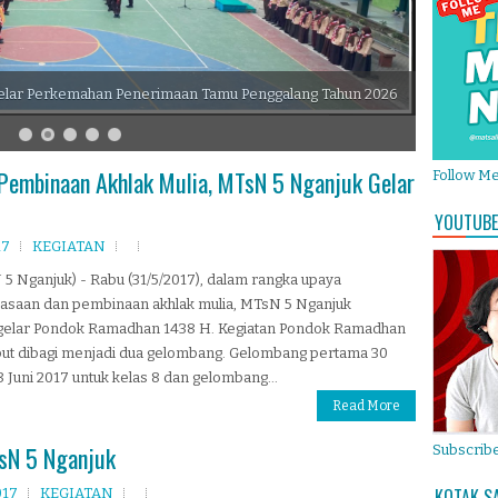
elar Perkemahan Penerimaan Tamu Penggalang Tahun 2026
Pembinaan Akhlak Mulia, MTsN 5 Nganjuk Gelar
Follow M
YOUTUBE
17
KEGIATAN
5 Nganjuk) - Rabu (31/5/2017), dalam rangka upaya
asaan dan pembinaan akhlak mulia, MTsN 5 Nganjuk
elar Pondok Ramadhan 1438 H. Kegiatan Pondok Ramadhan
but dibagi menjadi dua gelombang. Gelombang pertama 30
8 Juni 2017 untuk kelas 8 dan gelombang...
Read More
TsN 5 Nganjuk
Subscribe
KOTAK S
017
KEGIATAN