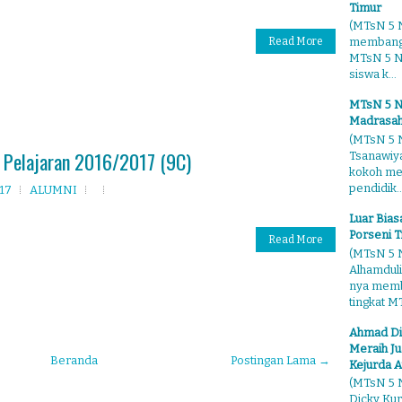
Timur
(MTsN 5 N
Read More
membangg
MTsN 5 Ng
siswa k...
MTsN 5 N
Madrasah
(MTsN 5 N
 Pelajaran 2016/2017 (9C)
Tsanawiy
kokoh me
pendidik..
017
ALUMNI
Luar Bia
Porseni T
Read More
(MTsN 5 N
Alhamduli
nya membo
tingkat MT
Ahmad Di
Meraih Ju
Beranda
Postingan Lama →
Kejurda A
(MTsN 5 N
Dicky Kur