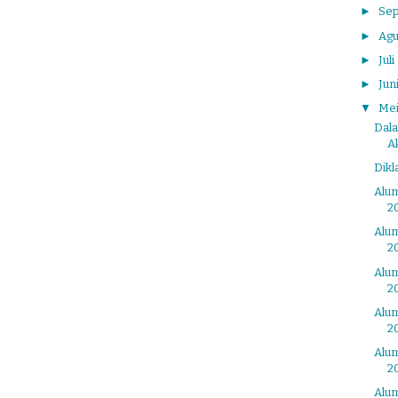
►
Se
►
Agu
►
Juli
►
Jun
▼
Me
Dal
Ak
Dikl
Alum
2
Alum
2
Alum
2
Alum
2
Alum
2
Alum