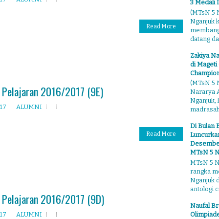
3 Medali 
(MTsN 5 N
Nganjuk 
Read More
membangga
datang dari
Zakiya Na
di Mageti
Champion
(MTsN 5 N
 Pelajaran 2016/2017 (9E)
Nararya A
Nganjuk,
017
ALUMNI
madrasahn
Di Bulan 
Read More
Luncurkan
Desember"
MTsN 5 N
MTsN 5 Ng
rangka m
Nganjuk 
antologi ce
 Pelajaran 2016/2017 (9D)
Naufal Br
Olimpiade
017
ALUMNI