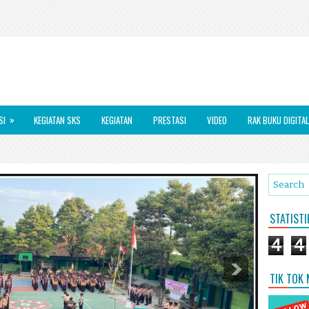
»
SI
KEGIATAN SKS
KEGIATAN
PRESTASI
VIDEO
RAK BUKU DIGITAL
STATIST
4
4
TIK TOK