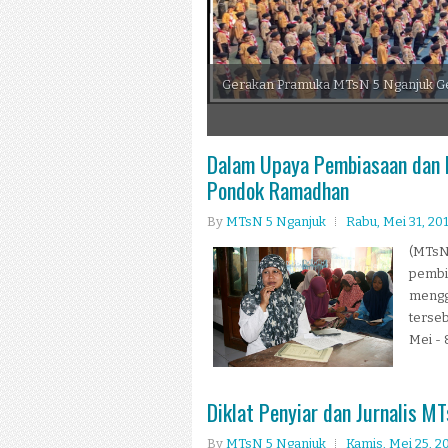
Gerakan Pramuka MTsN 5 Nganjuk G
3
4
5
Dalam Upaya Pembiasaan dan 
Pondok Ramadhan
By
MTsN 5 Nganjuk
Rabu, Mei 31, 20
(MTsN 
pembi
mengg
terse
Mei - 
Diklat Penyiar dan Jurnalis M
By
MTsN 5 Nganjuk
Kamis, Mei 25, 2