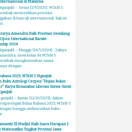
Internasional di Malaysia
ganjuk) - Senin (1/9/2025), MTsN 5
kembali menorehkan prestasi
kan di kancah internasional. Kali ini
 ...
rarya Amendra Raih Prestasi Gemilang
 Open International Karate
ship 2024
ganjuk) – Minggu (26/5/2024), Zakiya
mendra, siswi kelas 8I MTsN 5
 kembali mengharumkan nama
ya dengan ...
Bahasa 2023, MTsN 5 Nganjuk
 Buku Antologi Cerpen "Hujan Bulan
 Karya Komunitas Literasi Siswa-Siswi
ganjuk
anjuk) – Kamis (12/10/2023), dalam
emperingati Bulan Bahasa 2023, MTsN 5
dengan bangga meluncurkan buku
...
amanty El Madjid Raih Juara Harapan 2
 Matematika Tingkat Provinsi Jawa