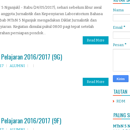
5 Nganjuk) - Rabu (24/05/2017), sehari sebelum libur awal
Nama
 anggota Jurnalistik dan Kepenyiaran Laboratorium Bahasa
lbab MTsN 5 Nganjuk mengadakan Diklat Jurnalistik dan
iaran. Kegiatan dimulai pukul 08.00 pagi tepat setelah
Email
*
rahan persiapan pondok...
Read More
Pesan
*
 Pelajaran 2016/2017 (9G)
017
ALUMNI
Read More
TAUTAN
RDM
PALING S
 Pelajaran 2016/2017 (9F)
MTsN 5 Ng
017
ALUMNI