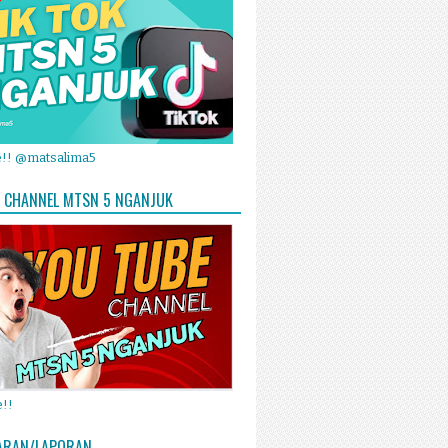
e!! @matsalima5
 CHANNEL MTSN 5 NGANJUK
!!
ARAN/LAPORAN