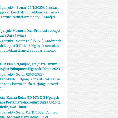
ganjuk) – Senin (27/1/2025), Prestasi
akan kembali ditorehkan oleh siswa
anjuk. Naufal Bramanty El Madjid,
ganjuk: Menorehkan Prestasi sebagai
nya Para Jawara
ganjuk) - Senin (21/8/2023), Madrasah
ah Negeri (MTsN) 5 Nganjuk semakin
mbuktikan dirinya sebagai lembaga
.
sa! MTsN 5 Nganjuk Jadi Juara Umum
ingkat Kabupaten Nganjuk Tahun 2023
ganjuk) - Senin (20/3/2023),
llah MTsN 5 Nganjuk melalui 34 siswa/i
rong banyak piala di ajang Porseni
...
cky Kurnia Kelas 9D MTsN 5 Nganjuk
ara Pertama Tolak Peluru Putra U-16 di
tletik Jawa Timur
ganjuk) - Senin (13/11/2023), Ahmad
nia, seorang siswa kelas 9D di