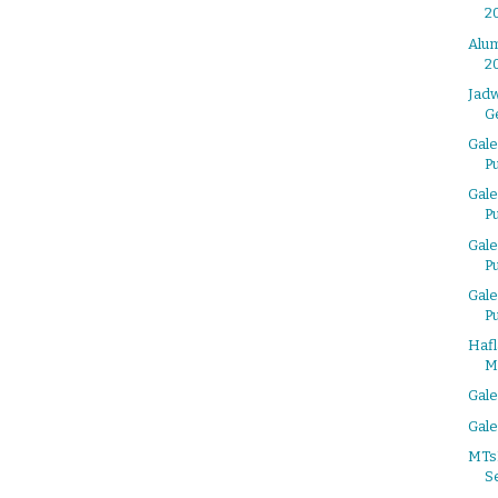
2
Alum
2
Jad
G
Gale
P
Gale
P
Gale
P
Gale
P
Haf
M
Gale
Gale
MTsN
S