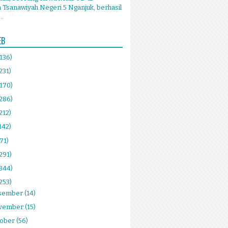
Tsanawiyah Negeri 5 Nganjuk, berhasil
..
EB
(136)
231)
(170)
(286)
212)
142)
(71)
291)
(344)
253)
sember
(14)
vember
(15)
tober
(56)