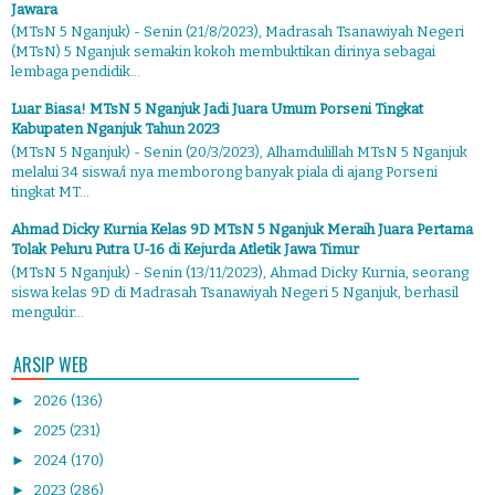
Jawara
(MTsN 5 Nganjuk) - Senin (21/8/2023), Madrasah Tsanawiyah Negeri
(MTsN) 5 Nganjuk semakin kokoh membuktikan dirinya sebagai
lembaga pendidik...
Luar Biasa! MTsN 5 Nganjuk Jadi Juara Umum Porseni Tingkat
Kabupaten Nganjuk Tahun 2023
(MTsN 5 Nganjuk) - Senin (20/3/2023), Alhamdulillah MTsN 5 Nganjuk
melalui 34 siswa/i nya memborong banyak piala di ajang Porseni
tingkat MT...
Ahmad Dicky Kurnia Kelas 9D MTsN 5 Nganjuk Meraih Juara Pertama
Tolak Peluru Putra U-16 di Kejurda Atletik Jawa Timur
(MTsN 5 Nganjuk) - Senin (13/11/2023), Ahmad Dicky Kurnia, seorang
siswa kelas 9D di Madrasah Tsanawiyah Negeri 5 Nganjuk, berhasil
mengukir...
ARSIP WEB
►
2026
(136)
►
2025
(231)
►
2024
(170)
►
2023
(286)