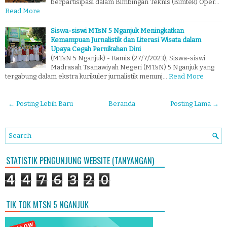
berpartisipasi dalam Bimbingan Teknis (Bimtek) Oper…
Read More
Siswa-siswi MTsN 5 Nganjuk Meningkatkan
Kemampuan Jurnalistik dan Literasi Wisata dalam
Upaya Cegah Pernikahan Dini
(MTsN 5 Nganjuk) - Kamis (27/7/2023), Siswa-siswi
Madrasah Tsanawiyah Negeri (MTsN) 5 Nganjuk yang
tergabung dalam ekstra kurikuler jurnalistik menunj…
Read More
← Posting Lebih Baru
Beranda
Posting Lama →
STATISTIK PENGUNJUNG WEBSITE (TANYANGAN)
4
4
7
6
3
2
0
TIK TOK MTSN 5 NGANJUK