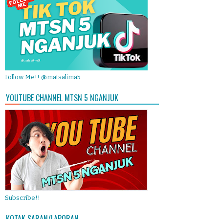
Follow Me!! @matsalima5
YOUTUBE CHANNEL MTSN 5 NGANJUK
Subscribe!!
KOTAK SARAN/LAPORAN