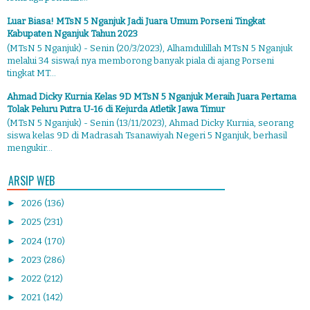
Luar Biasa! MTsN 5 Nganjuk Jadi Juara Umum Porseni Tingkat
Kabupaten Nganjuk Tahun 2023
(MTsN 5 Nganjuk) - Senin (20/3/2023), Alhamdulillah MTsN 5 Nganjuk
melalui 34 siswa/i nya memborong banyak piala di ajang Porseni
tingkat MT...
Ahmad Dicky Kurnia Kelas 9D MTsN 5 Nganjuk Meraih Juara Pertama
Tolak Peluru Putra U-16 di Kejurda Atletik Jawa Timur
(MTsN 5 Nganjuk) - Senin (13/11/2023), Ahmad Dicky Kurnia, seorang
siswa kelas 9D di Madrasah Tsanawiyah Negeri 5 Nganjuk, berhasil
mengukir...
ARSIP WEB
►
2026
(136)
►
2025
(231)
►
2024
(170)
►
2023
(286)
►
2022
(212)
►
2021
(142)