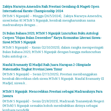
Zakiya Nararya Amendra Raih Prestasi Gemilang di Mageti Open
International Karate Championship 2024
(MTsN 5 Nganjuk) – Minggu (26/5/2024), Zakiya Nararya Amendra,
siswi kelas 8I MTsN 5 Nganjuk, kembali mengharumkan nama
madrasahnya dengan ...
Di Bulan Bahasa 2023, MTsN 5 Nganjuk Luncurkan Buku Antologi
Cerpen "Hujan Bulan Desember" Karya Komunitas Literasi Siswa-
Siswi MTsN 5 Nganjuk
MTsN 5 Nganjuk) – Kamis (12/10/2023), dalam rangka memperingati
Bulan Bahasa 2023, MTsN 5 Nganjuk dengan bangga meluncurkan
buku antologi ce...
Naufal Bramanty El Madjid Raih Juara Harapan 2 Olimpiade
Matematika Tingkat Provinsi Jawa Timur
(MTsN 5 Nganjuk) – Senin (27/1/2025), Prestasi membanggakan
kembali ditorehkan oleh siswa MTsN 5 Nganjuk. Naufal Bramanty El
Madjid, siswa k...
MTsN 5 Nganjuk: Menorehkan Prestasi sebagai Madrasahnya Para
Jawara
(MTsN 5 Nganjuk) - Senin (21/8/2023), Madrasah Tsanawiyah Negeri
(MTsN) 5 Nganjuk semakin kokoh membuktikan dirinya sebagai
lembaga pendidik...