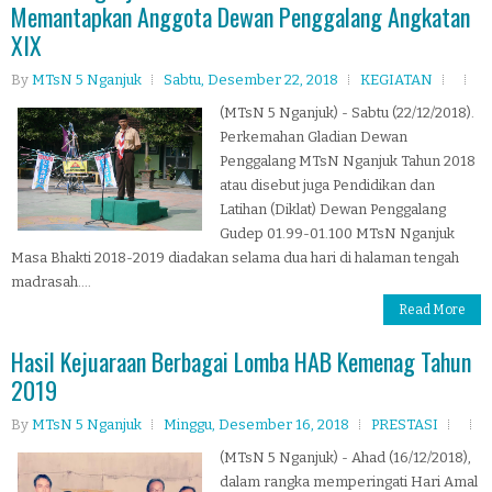
Memantapkan Anggota Dewan Penggalang Angkatan
XIX
By
MTsN 5 Nganjuk
Sabtu, Desember 22, 2018
KEGIATAN
(MTsN 5 Nganjuk) - Sabtu (22/12/2018).
Perkemahan Gladian Dewan
Penggalang MTsN Nganjuk Tahun 2018
atau disebut juga Pendidikan dan
Latihan (Diklat) Dewan Penggalang
Gudep 01.99-01.100 MTsN Nganjuk
Masa Bhakti 2018-2019 diadakan selama dua hari di halaman tengah
madrasah....
Read More
Hasil Kejuaraan Berbagai Lomba HAB Kemenag Tahun
2019
By
MTsN 5 Nganjuk
Minggu, Desember 16, 2018
PRESTASI
(MTsN 5 Nganjuk) - Ahad (16/12/2018),
dalam rangka memperingati Hari Amal