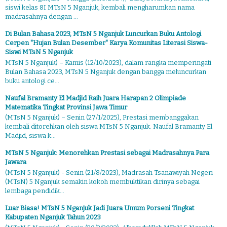
siswi kelas 8I MTsN 5 Nganjuk, kembali mengharumkan nama
madrasahnya dengan ...
Di Bulan Bahasa 2023, MTsN 5 Nganjuk Luncurkan Buku Antologi
Cerpen "Hujan Bulan Desember" Karya Komunitas Literasi Siswa-
Siswi MTsN 5 Nganjuk
MTsN 5 Nganjuk) – Kamis (12/10/2023), dalam rangka memperingati
Bulan Bahasa 2023, MTsN 5 Nganjuk dengan bangga meluncurkan
buku antologi ce...
Naufal Bramanty El Madjid Raih Juara Harapan 2 Olimpiade
Matematika Tingkat Provinsi Jawa Timur
(MTsN 5 Nganjuk) – Senin (27/1/2025), Prestasi membanggakan
kembali ditorehkan oleh siswa MTsN 5 Nganjuk. Naufal Bramanty El
Madjid, siswa k...
MTsN 5 Nganjuk: Menorehkan Prestasi sebagai Madrasahnya Para
Jawara
(MTsN 5 Nganjuk) - Senin (21/8/2023), Madrasah Tsanawiyah Negeri
(MTsN) 5 Nganjuk semakin kokoh membuktikan dirinya sebagai
lembaga pendidik...
Luar Biasa! MTsN 5 Nganjuk Jadi Juara Umum Porseni Tingkat
Kabupaten Nganjuk Tahun 2023