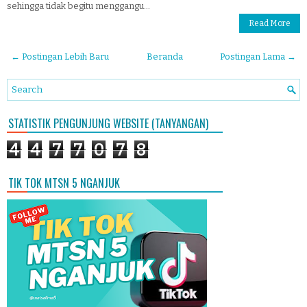
sehingga tidak begitu menggangu...
Read More
← Postingan Lebih Baru
Beranda
Postingan Lama →
STATISTIK PENGUNJUNG WEBSITE (TANYANGAN)
4
4
7
7
0
7
8
TIK TOK MTSN 5 NGANJUK