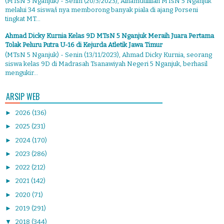
(MTsN 5 Nganjuk) - Senin (20/3/2023), Alhamdulillah MTsN 5 Nganjuk
melalui 34 siswa/i nya memborong banyak piala di ajang Porseni
tingkat MT...
Ahmad Dicky Kurnia Kelas 9D MTsN 5 Nganjuk Meraih Juara Pertama
Tolak Peluru Putra U-16 di Kejurda Atletik Jawa Timur
(MTsN 5 Nganjuk) - Senin (13/11/2023), Ahmad Dicky Kurnia, seorang
siswa kelas 9D di Madrasah Tsanawiyah Negeri 5 Nganjuk, berhasil
mengukir...
ARSIP WEB
►
2026
(136)
►
2025
(231)
►
2024
(170)
►
2023
(286)
►
2022
(212)
►
2021
(142)
►
2020
(71)
►
2019
(291)
▼
2018
(344)