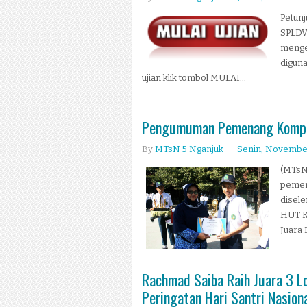
Petunj
SPLDV 
menge
diguna
ujian klik tombol MULAI...
Pengumuman Pemenang Kompeti
By
MTsN 5 Nganjuk
Senin, November
(MTsN 
pemen
disel
HUT K
Juara 
Rachmad Saiba Raih Juara 3 L
Peringatan Hari Santri Nasion