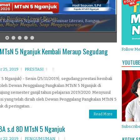
Kabupaten Nganjuk Gelar Seminar Literasi, Bangun
 MTsN 5 Nganjuk Kembali Meraup Segudang
Follow M
YOUTUBE
 25, 2019
PRESTASI
5 Nganjuk) - Senin (25/11/2019), segudang prestasi kembali
 oleh Dewan Penggalang Pangkalan MTsN 5 Nganjuk di
jung semester ganjil tahun pelajaran 2019/2020. Menyusul
si yang telah diraih oleh Dewan Penggalang Pangkalan MTsN 5
k di peringatan...
Read More
 8A s.d 8D MTsN 5 Nganjuk
Subscribe
KOTAK S
 22, 2019
PENGUMUMAN