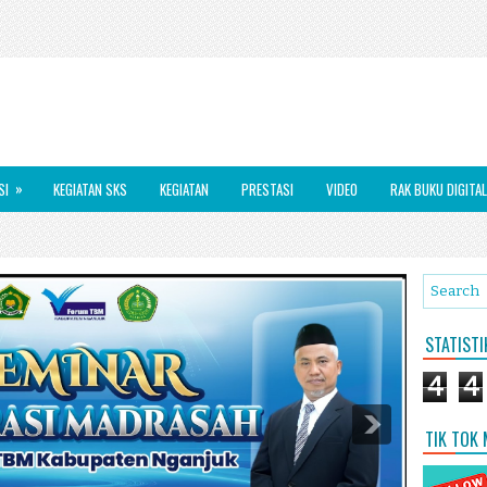
»
SI
KEGIATAN SKS
KEGIATAN
PRESTASI
VIDEO
RAK BUKU DIGITAL
STATIST
4
4
TIK TOK