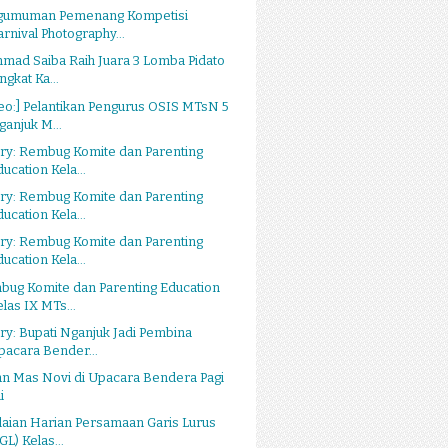
gumuman Pemenang Kompetisi
arnival Photography...
mad Saiba Raih Juara 3 Lomba Pidato
ngkat Ka...
eo:] Pelantikan Pengurus OSIS MTsN 5
ganjuk M...
ry: Rembug Komite dan Parenting
ducation Kela...
ry: Rembug Komite dan Parenting
ducation Kela...
ry: Rembug Komite dan Parenting
ducation Kela...
bug Komite dan Parenting Education
elas IX MTs...
ry: Bupati Nganjuk Jadi Pembina
pacara Bender...
n Mas Novi di Upacara Bendera Pagi
i
laian Harian Persamaan Garis Lurus
GL) Kelas...