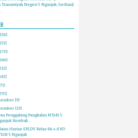
Tsanawiyah Negeri 5 Nganjuk, berhasil
..
EB
(136)
231)
(170)
(286)
212)
142)
(71)
291)
sember
(9)
vember
(19)
an Penggalang Pangkalan MTsN 5
ganjuk Kembali ...
laian Harian SPLDV Kelas 8A s.d 8D
TsN 5 Nganjuk