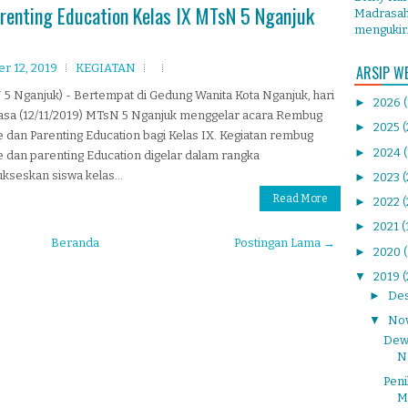
renting Education Kelas IX MTsN 5 Nganjuk
Madrasah 
mengukir.
r 12, 2019
KEGIATAN
ARSIP W
5 Nganjuk) - Bertempat di Gedung Wanita Kota Nganjuk, hari
►
2026
lasa (12/11/2019) MTsN 5 Nganjuk menggelar acara Rembug
►
2025
(
 dan Parenting Education bagi Kelas IX. Kegiatan rembug
►
2024
 dan parenting Education digelar dalam rangka
seskan siswa kelas...
►
2023
Read More
►
2022
(
►
2021
(
Beranda
Postingan Lama →
►
2020
▼
2019
(
►
De
▼
No
Dew
N
Peni
M