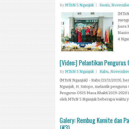
By
MTsN 5 Nganjuk
Senin, November
(MTsN 
menguk
juara 
Nasion
4 Ngan
[Video:] Pelantikan Penguru
By
MTsN 5 Nganjuk
Rabu, November 
(MTsN Nganjuk) - Rabu (13/11/2019), 
Nganjuk, H. Sutopo, melantik pengurus 
Pengurus OSIS Masa Bhakti 2019-2020 in
oleh MTsN 5 Nganjuk beberapa waktu yang
Galery: Rembug Komite dan Pa
(#3)