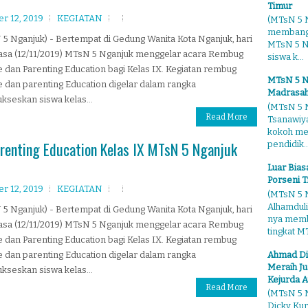
Timur
r 12, 2019
KEGIATAN
(MTsN 5 N
membangg
5 Nganjuk) - Bertempat di Gedung Wanita Kota Nganjuk, hari
MTsN 5 Ng
lasa (12/11/2019) MTsN 5 Nganjuk menggelar acara Rembug
siswa k...
 dan Parenting Education bagi Kelas IX. Kegiatan rembug
MTsN 5 N
 dan parenting Education digelar dalam rangka
Madrasah
seskan siswa kelas...
(MTsN 5 N
Read More
Tsanawiy
kokoh me
renting Education Kelas IX MTsN 5 Nganjuk
pendidik..
Luar Bia
Porseni T
r 12, 2019
KEGIATAN
(MTsN 5 N
Alhamduli
5 Nganjuk) - Bertempat di Gedung Wanita Kota Nganjuk, hari
nya membo
lasa (12/11/2019) MTsN 5 Nganjuk menggelar acara Rembug
tingkat MT
 dan Parenting Education bagi Kelas IX. Kegiatan rembug
Ahmad Di
 dan parenting Education digelar dalam rangka
Meraih Ju
seskan siswa kelas...
Kejurda A
Read More
(MTsN 5 N
Dicky Kur