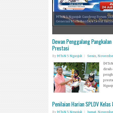
MTsN 5 Nganjuk Gandeng Forum TBM 
Generasi Muda Berdaya Lewat Karya
3
4
5
Dewan Penggalang Pangkalan
Prestasi
By
MTsN 5 Nganjuk
Senin, November
(MTsN 
diraih
penghu
presta
Nganju
Penilaian Harian SPLDV Kelas
By
MTsN 5 Nganjuk
Jumat, November