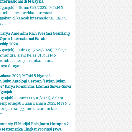
Internasional di Malaysia
ganjuk) - Senin (1/9/2025), MTsN 5
kembali menorehkan prestasi
kan di kancah internasional. Kali ini
 ...
rarya Amendra Raih Prestasi Gemilang
 Open International Karate
ship 2024
ganjuk) – Minggu (26/5/2024), Zakiya
mendra, siswi kelas 8I MTsN 5
 kembali mengharumkan nama
ya dengan ...
Bahasa 2023, MTsN 5 Nganjuk
 Buku Antologi Cerpen "Hujan Bulan
 Karya Komunitas Literasi Siswa-Siswi
ganjuk
anjuk) – Kamis (12/10/2023), dalam
emperingati Bulan Bahasa 2023, MTsN 5
dengan bangga meluncurkan buku
...
amanty El Madjid Raih Juara Harapan 2
 Matematika Tingkat Provinsi Jawa