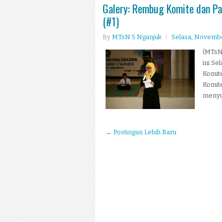
Galery: Rembug Komite dan Pa
(#1)
By
MTsN 5 Nganjuk
Selasa, Novembe
(MTsN 
ini Se
Komite
Komite
menyuk
← Postingan Lebih Baru