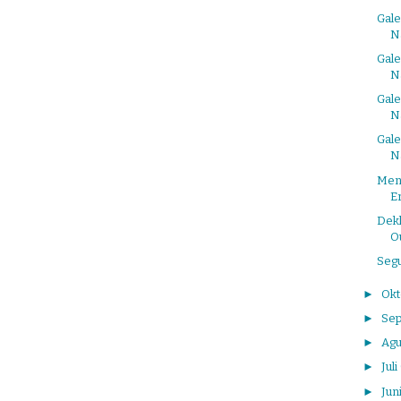
Gale
Na
Gale
Na
Gale
Na
Gale
Na
Meng
E
Dek
O
Seg
►
Ok
►
Se
►
Agu
►
Juli
►
Jun