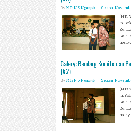
By
MTsN 5 Nganjuk
Selasa, Novembe
(MTsN 
ini Se
Komite
Komite
menyuk
Galery: Rembug Komite dan Pa
(#2)
By
MTsN 5 Nganjuk
Selasa, Novembe
(MTsN 
ini Se
Komite
Komite
menyuk