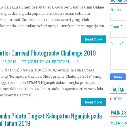
uk dan aturan mengerjakan soal-soal Penilaian Harian Online
Nama
dapat dilihat pada papan instruction sesaat sebelum
rjakan soal. Gunakan user dan password yang telah
kan pada ujian online sebelumnya. Untuk mulai mengerjakan
Email
*
Read More
Pesan
*
si Carnival Photography Challenge 2019
 18, 2019
PENGUMUMAN
,
PRESTASI
5 Nganjuk) - Senin 918/11/2019), berikut ini adalah para
ang "Kompetisi Carnival Photography Chalenge 2019" yang
enggarakan oleh MTsN 5 Nganjuk dalam rangka peringatan
TAUTAN
emerdekaan RI Ke-74 Tahun pada 13 Agustus 2019 yang lalu.
Kompetisi Carnival...
RDM
Read More
PALING S
omba Pidato Tingkat Kabupaten Nganjuk pada
al Tahun 2019
MTsN 5 Ng