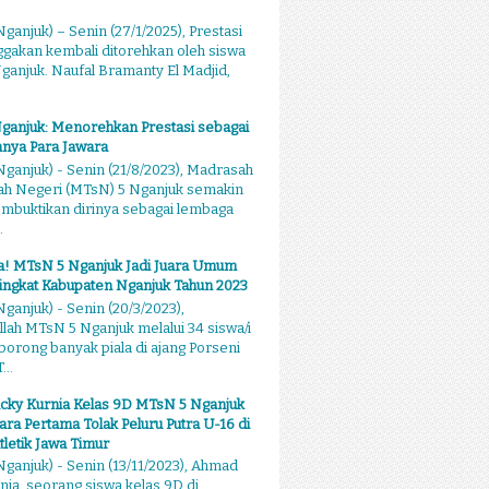
ganjuk) – Senin (27/1/2025), Prestasi
akan kembali ditorehkan oleh siswa
anjuk. Naufal Bramanty El Madjid,
ganjuk: Menorehkan Prestasi sebagai
nya Para Jawara
ganjuk) - Senin (21/8/2023), Madrasah
ah Negeri (MTsN) 5 Nganjuk semakin
mbuktikan dirinya sebagai lembaga
.
sa! MTsN 5 Nganjuk Jadi Juara Umum
ingkat Kabupaten Nganjuk Tahun 2023
ganjuk) - Senin (20/3/2023),
llah MTsN 5 Nganjuk melalui 34 siswa/i
rong banyak piala di ajang Porseni
...
cky Kurnia Kelas 9D MTsN 5 Nganjuk
ara Pertama Tolak Peluru Putra U-16 di
tletik Jawa Timur
ganjuk) - Senin (13/11/2023), Ahmad
nia, seorang siswa kelas 9D di