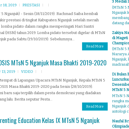
3 Medali 
 18, 2019
PRESTASI
(MTsN 5 N
Nganjuk 
5 Nganjuk) - Senin (18/11/2019). Rachmad Saiba kembali
membangga
ir prestasi di tingkat Kabupaten Nganjuk setelah meraih
datang dari
3 lomba pidato dalam rangka memperingati Hari Santri
Zakiya Na
al (HSN) tahun 2019. Lomba pidato tersebut digelar di MTsN
di Mageti
juk pada Sabtu (19/10/2019). Sebelumnya...
Champion
Read More
(MTsN 5 N
Nararya A
Nganjuk,
s OSIS MTsN 5 Nganjuk Masa Bhakti 2019-2020
madrasahn
13, 2019
VIDEO
Di Bulan 
Luncurkan
bertempat di Lapangan Upacara MTsN Nganjuk, Kepala MTsN 5
Desember"
OSIS Masa Bhakti 2019-2020 pada Senin (28/10/2019).
MTsN 5 N
i baru saja terpilih dalam pesta demokrasi yang diadakan
MTsN 5 Ng
 lalu. Berita seputar Pesta...
rangka m
Nganjuk 
Read More
antologi ce
renting Education Kelas IX MTsN 5 Nganjuk
Naufal Br
Olimpiade