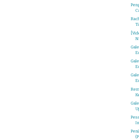
Pen
C
Rach
Ti
[Vid
N
Gale
E
Gale
E
Gale
E
Rem
K
Gale
U
Pesa
In
Peni
(P