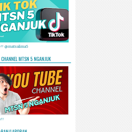
e!! @matsalima5
 CHANNEL MTSN 5 NGANJUK
!!
ARAN/LAPORAN