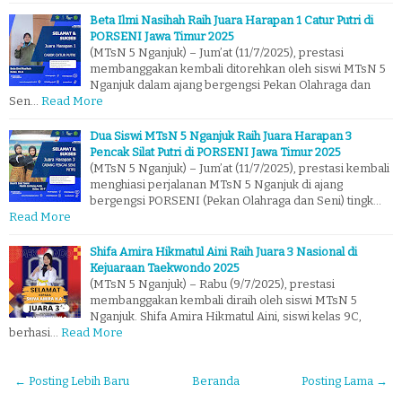
Beta Ilmi Nasihah Raih Juara Harapan 1 Catur Putri di
PORSENI Jawa Timur 2025
(MTsN 5 Nganjuk) – Jum’at (11/7/2025), prestasi
membanggakan kembali ditorehkan oleh siswi MTsN 5
Nganjuk dalam ajang bergengsi Pekan Olahraga dan
Sen…
Read More
Dua Siswi MTsN 5 Nganjuk Raih Juara Harapan 3
Pencak Silat Putri di PORSENI Jawa Timur 2025
(MTsN 5 Nganjuk) – Jum’at (11/7/2025), prestasi kembali
menghiasi perjalanan MTsN 5 Nganjuk di ajang
bergengsi PORSENI (Pekan Olahraga dan Seni) tingk…
Read More
Shifa Amira Hikmatul Aini Raih Juara 3 Nasional di
Kejuaraan Taekwondo 2025
(MTsN 5 Nganjuk) – Rabu (9/7/2025), prestasi
membanggakan kembali diraih oleh siswi MTsN 5
Nganjuk. Shifa Amira Hikmatul Aini, siswi kelas 9C,
berhasi…
Read More
← Posting Lebih Baru
Beranda
Posting Lama →