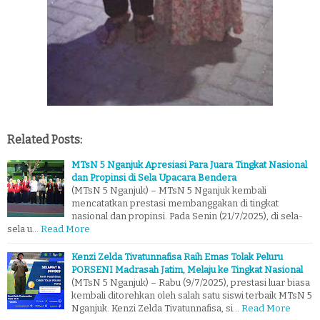
Related Posts:
MTsN 5 Nganjuk Apresiasi Para Juara Tingkat Nasional
dan Propinsi di Sela Upacara Bendera
(MTsN 5 Nganjuk) – MTsN 5 Nganjuk kembali
mencatatkan prestasi membanggakan di tingkat
nasional dan propinsi. Pada Senin (21/7/2025), di sela-
sela u…
Read More
Kenzi Zelda Tivatunnafisa Raih Emas Tolak Peluru
PORSENI Madrasah Jatim, Melaju ke Tingkat Nasional
(MTsN 5 Nganjuk) – Rabu (9/7/2025), prestasi luar biasa
kembali ditorehkan oleh salah satu siswi terbaik MTsN 5
Nganjuk. Kenzi Zelda Tivatunnafisa, si…
Read More