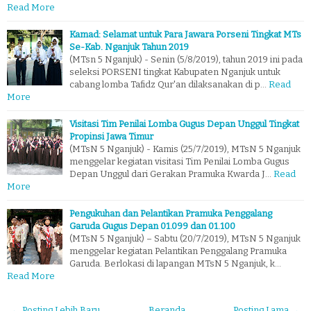
Read More
Kamad: Selamat untuk Para Jawara Porseni Tingkat MTs
Se-Kab. Nganjuk Tahun 2019
(MTsn 5 Nganjuk) - Senin (5/8/2019), tahun 2019 ini pada
seleksi PORSENI tingkat Kabupaten Nganjuk untuk
cabang lomba Tafidz Qur'an dilaksanakan di p…
Read
More
Visitasi Tim Penilai Lomba Gugus Depan Unggul Tingkat
Propinsi Jawa Timur
(MTsN 5 Nganjuk) - Kamis (25/7/2019), MTsN 5 Nganjuk
menggelar kegiatan visitasi Tim Penilai Lomba Gugus
Depan Unggul dari Gerakan Pramuka Kwarda J…
Read
More
Pengukuhan dan Pelantikan Pramuka Penggalang
Garuda Gugus Depan 01.099 dan 01.100
(MTsN 5 Nganjuk) – Sabtu (20/7/2019), MTsN 5 Nganjuk
menggelar kegiatan Pelantikan Penggalang Pramuka
Garuda. Berlokasi di lapangan MTsN 5 Nganjuk, k…
Read More
← Posting Lebih Baru
Beranda
Posting Lama →