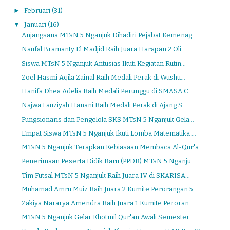
►
Februari
(31)
▼
Januari
(16)
Anjangsana MTsN 5 Nganjuk Dihadiri Pejabat Kemenag...
Naufal Bramanty El Madjid Raih Juara Harapan 2 Oli...
Siswa MTsN 5 Nganjuk Antusias Ikuti Kegiatan Rutin...
Zoel Hasmi Aqila Zainal Raih Medali Perak di Wushu...
Hanifa Dhea Adelia Raih Medali Perunggu di SMASA C...
Najwa Fauziyah Hanani Raih Medali Perak di Ajang S...
Fungsionaris dan Pengelola SKS MTsN 5 Nganjuk Gela...
Empat Siswa MTsN 5 Nganjuk Ikuti Lomba Matematika ...
MTsN 5 Nganjuk Terapkan Kebiasaan Membaca Al-Qur'a...
Penerimaan Peserta Didik Baru (PPDB) MTsN 5 Nganju...
Tim Futsal MTsN 5 Nganjuk Raih Juara IV di SKARISA...
Muhamad Amru Muiz Raih Juara 2 Kumite Perorangan 5...
Zakiya Nararya Amendra Raih Juara 1 Kumite Peroran...
MTsN 5 Nganjuk Gelar Khotmil Qur'an Awali Semester...