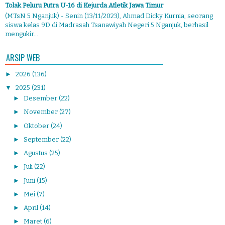
Tolak Peluru Putra U-16 di Kejurda Atletik Jawa Timur
(MTsN 5 Nganjuk) - Senin (13/11/2023), Ahmad Dicky Kurnia, seorang
siswa kelas 9D di Madrasah Tsanawiyah Negeri 5 Nganjuk, berhasil
mengukir...
ARSIP WEB
►
2026
(136)
▼
2025
(231)
►
Desember
(22)
►
November
(27)
►
Oktober
(24)
►
September
(22)
►
Agustus
(25)
►
Juli
(22)
►
Juni
(15)
►
Mei
(7)
►
April
(14)
►
Maret
(6)