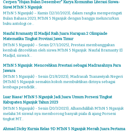
Cerpen "Hujan Bulan Desember" Karya Komunitas Literasi Siswa-
Siswi MTsN 5 Nganjuk
MTsN 5 Nganjuk) – Kamis (12/10/2023), dalam rangka memperingati
Bulan Bahasa 2023, MTsN 5 Nganjuk dengan bangga meluncurkan
buku antologi ce...
Naufal Bramanty El Madjid Raih Juara Harapan 2 Olimpiade
Matematika Tingkat Provinsi Jawa Timur
(MTsN 5 Nganjuk) – Senin (27/1/2025), Prestasi membanggakan
kembali ditorehkan oleh siswa MTsN 5 Nganjuk. Naufal Bramanty El
Madjid, siswa k...
MTsN 5 Nganjuk: Menorehkan Prestasi sebagai Madrasahnya Para
Jawara
(MTsN 5 Nganjuk) - Senin (21/8/2023), Madrasah Tsanawiyah Negeri
(MTsN) 5 Nganjuk semakin kokoh membuktikan dirinya sebagai
lembaga pendidik...
Luar Biasa! MTsN 5 Nganjuk Jadi Juara Umum Porseni Tingkat
Kabupaten Nganjuk Tahun 2023
(MTsN 5 Nganjuk) - Senin (20/3/2023), Alhamdulillah MTsN 5 Nganjuk
melalui 34 siswa/i nya memborong banyak piala di ajang Porseni
tingkat MT...
Ahmad Dicky Kurnia Kelas 9D MTsN 5 Nganjuk Meraih Juara Pertama