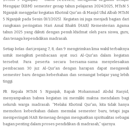
Mengajar (KBM) semester genap tahun pelajaran 2024/2025, MTsN 5
Nganjuk menggelar kegiatan Khotmil Qur'an di Masjid Ulul Albab MTsN
5 Nganjuk pada Senin (8/1/2025). Kegiatan ini juga menjadi bagian dari
rangkaian peringatan Hari Amal Bhakti (HAB) Kementerian Agama
tahun 2025 yang diikuti dengan penuh khidmat oleh para siswa, guru,
dan tenaga kependidikan madrasah.
Setiap kelas dari jenjang 7, 8, dan 9 mengirimkan lima wakil terbaiknya
untuk mengikuti pembacaan ayat suci Al-Qur'an dalam kegiatan
tersebut. Para peserta secara bersama-sama menyelesaikan
pembacaan 30 juz Al-Qur'an dengan harapan dapat mengawali
semester baru dengan keberkahan dan semangat belajar yang lebih
tinggi.
Plt. Kepala MTsN 5 Nganjuk, Bapak Mohammad Abdul Rasyid,
menyampaikan bahwa kegiatan ini memiliki makna mendalam bagi
seluruh warga madrasah. “Melalui Khotmil Qur'an, kita tidak hanya
memohon keberkahan dalam memulai semester baru, tetapi juga
memperingati HAB Kemenag dengan menguatkan spiritualitas sebagai
bagian penting dalam proses pendidikan di madrasah,” ujarnya.