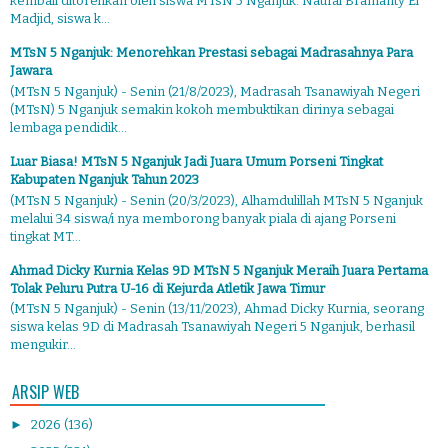
kembali ditorehkan oleh siswa MTsN 5 Nganjuk. Naufal Bramanty El
Madjid, siswa k...
MTsN 5 Nganjuk: Menorehkan Prestasi sebagai Madrasahnya Para
Jawara
(MTsN 5 Nganjuk) - Senin (21/8/2023), Madrasah Tsanawiyah Negeri
(MTsN) 5 Nganjuk semakin kokoh membuktikan dirinya sebagai
lembaga pendidik...
Luar Biasa! MTsN 5 Nganjuk Jadi Juara Umum Porseni Tingkat
Kabupaten Nganjuk Tahun 2023
(MTsN 5 Nganjuk) - Senin (20/3/2023), Alhamdulillah MTsN 5 Nganjuk
melalui 34 siswa/i nya memborong banyak piala di ajang Porseni
tingkat MT...
Ahmad Dicky Kurnia Kelas 9D MTsN 5 Nganjuk Meraih Juara Pertama
Tolak Peluru Putra U-16 di Kejurda Atletik Jawa Timur
(MTsN 5 Nganjuk) - Senin (13/11/2023), Ahmad Dicky Kurnia, seorang
siswa kelas 9D di Madrasah Tsanawiyah Negeri 5 Nganjuk, berhasil
mengukir...
ARSIP WEB
►
2026
(136)