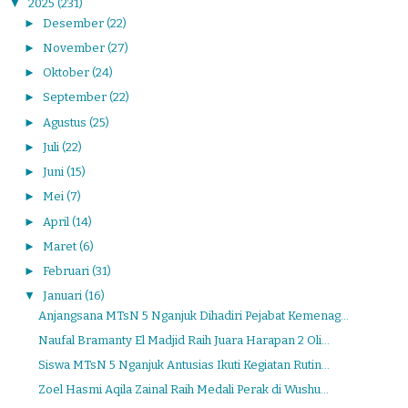
▼
2025
(231)
►
Desember
(22)
►
November
(27)
►
Oktober
(24)
►
September
(22)
►
Agustus
(25)
►
Juli
(22)
►
Juni
(15)
►
Mei
(7)
►
April
(14)
►
Maret
(6)
►
Februari
(31)
▼
Januari
(16)
Anjangsana MTsN 5 Nganjuk Dihadiri Pejabat Kemenag...
Naufal Bramanty El Madjid Raih Juara Harapan 2 Oli...
Siswa MTsN 5 Nganjuk Antusias Ikuti Kegiatan Rutin...
Zoel Hasmi Aqila Zainal Raih Medali Perak di Wushu...