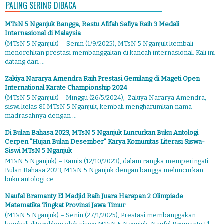
PALING SERING DIBACA
MTsN 5 Nganjuk Bangga, Restu Afifah Safiya Raih 3 Medali
Internasional di Malaysia
(MTsN 5 Nganjuk) - Senin (1/9/2025), MTsN 5 Nganjuk kembali
menorehkan prestasi membanggakan di kancah internasional. Kali ini
datang dari ...
Zakiya Nararya Amendra Raih Prestasi Gemilang di Mageti Open
International Karate Championship 2024
(MTsN 5 Nganjuk) – Minggu (26/5/2024), Zakiya Nararya Amendra,
siswi kelas 8I MTsN 5 Nganjuk, kembali mengharumkan nama
madrasahnya dengan ...
Di Bulan Bahasa 2023, MTsN 5 Nganjuk Luncurkan Buku Antologi
Cerpen "Hujan Bulan Desember" Karya Komunitas Literasi Siswa-
Siswi MTsN 5 Nganjuk
MTsN 5 Nganjuk) – Kamis (12/10/2023), dalam rangka memperingati
Bulan Bahasa 2023, MTsN 5 Nganjuk dengan bangga meluncurkan
buku antologi ce...
Naufal Bramanty El Madjid Raih Juara Harapan 2 Olimpiade
Matematika Tingkat Provinsi Jawa Timur
(MTsN 5 Nganjuk) – Senin (27/1/2025), Prestasi membanggakan