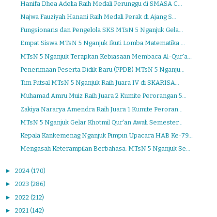
Hanifa Dhea Adelia Raih Medali Perunggu di SMASA C...
Najwa Fauziyah Hanani Raih Medali Perak di Ajang S...
Fungsionaris dan Pengelola SKS MTsN 5 Nganjuk Gela...
Empat Siswa MTsN 5 Nganjuk Ikuti Lomba Matematika ...
MTsN 5 Nganjuk Terapkan Kebiasaan Membaca Al-Qur'a...
Penerimaan Peserta Didik Baru (PPDB) MTsN 5 Nganju...
Tim Futsal MTsN 5 Nganjuk Raih Juara IV di SKARISA...
Muhamad Amru Muiz Raih Juara 2 Kumite Perorangan 5...
Zakiya Nararya Amendra Raih Juara 1 Kumite Peroran...
MTsN 5 Nganjuk Gelar Khotmil Qur'an Awali Semester...
Kepala Kankemenag Nganjuk Pimpin Upacara HAB Ke-79...
Mengasah Keterampilan Berbahasa: MTsN 5 Nganjuk Se...
►
2024
(170)
►
2023
(286)
►
2022
(212)
►
2021
(142)