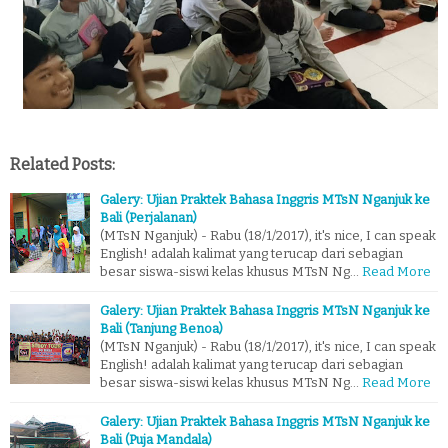
Related Posts:
Galery: Ujian Praktek Bahasa Inggris MTsN Nganjuk ke
Bali (Perjalanan)
(MTsN Nganjuk) - Rabu (18/1/2017), it's nice, I can speak
English! adalah kalimat yang terucap dari sebagian
besar siswa-siswi kelas khusus MTsN Ng…
Read More
Galery: Ujian Praktek Bahasa Inggris MTsN Nganjuk ke
Bali (Tanjung Benoa)
(MTsN Nganjuk) - Rabu (18/1/2017), it's nice, I can speak
English! adalah kalimat yang terucap dari sebagian
besar siswa-siswi kelas khusus MTsN Ng…
Read More
Galery: Ujian Praktek Bahasa Inggris MTsN Nganjuk ke
Bali (Puja Mandala)