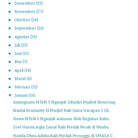
►
Desember
(22)
►
November
(27)
►
Oktober
(24)
►
September
(22)
►
Agustus
(25)
►
Juli
(22)
►
Juni
(15)
►
Mei
(7)
►
April
(14)
►
Maret
(6)
►
Februari
(31)
▼
Januari
(16)
Anjangsana MTsN 5 Nganjuk Dihadiri Pejabat Kemenag...
Naufal Bramanty El Madjid Raih Juara Harapan 2 Oli...
Siswa MTsN 5 Nganjuk Antusias Ikuti Kegiatan Rutin...
Zoel Hasmi Aqila Zainal Raih Medali Perak di Wushu...
Hanifa Dhea Adelia Raih Medali Perunggu di SMASA C...