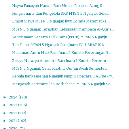
Najwa Fauziyah Hanani Raih Medali Perak di Ajang S...
Fungsionaris dan Pengelola SKS MTsN 5 Nganjuk Gela...
Empat Siswa MTsN 5 Nganjuk Ikuti Lomba Matematika ...
MTsN 5 Nganjuk Terapkan Kebiasaan Membaca Al-Qur'a...
Penerimaan Peserta Didik Baru (PPDB) MTsN 5 Nganju...
Tim Futsal MTsN 5 Nganjuk Raih Juara IV di SKARISA...
Muhamad Amru Muiz Raih Juara 2 Kumite Perorangan 5...
Zakiya Nararya Amendra Raih Juara 1 Kumite Peroran...
MTsN 5 Nganjuk Gelar Khotmil Qur'an Awali Semester...
Kepala Kankemenag Nganjuk Pimpin Upacara HAB Ke-79...
Mengasah Keterampilan Berbahasa: MTsN 5 Nganjuk Se...
►
2024
(170)
►
2023
(286)
►
2022
(212)
►
2021
(142)
►
2020
(71)