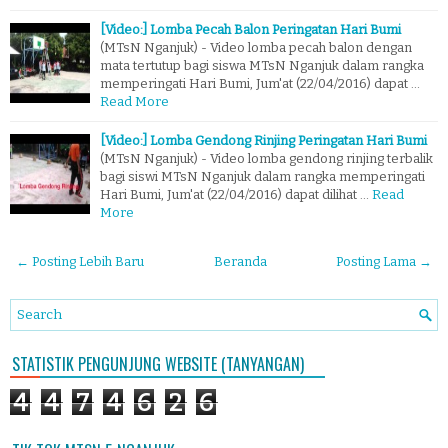
[Video:] Lomba Pecah Balon Peringatan Hari Bumi
(MTsN Nganjuk) - Video lomba pecah balon dengan
mata tertutup bagi siswa MTsN Nganjuk dalam rangka
memperingati Hari Bumi, Jum'at (22/04/2016) dapat …
Read More
[Video:] Lomba Gendong Rinjing Peringatan Hari Bumi
(MTsN Nganjuk) - Video lomba gendong rinjing terbalik
bagi siswi MTsN Nganjuk dalam rangka memperingati
Hari Bumi, Jum'at (22/04/2016) dapat dilihat …
Read
More
← Posting Lebih Baru
Beranda
Posting Lama →
STATISTIK PENGUNJUNG WEBSITE (TANYANGAN)
4
4
7
4
6
2
6