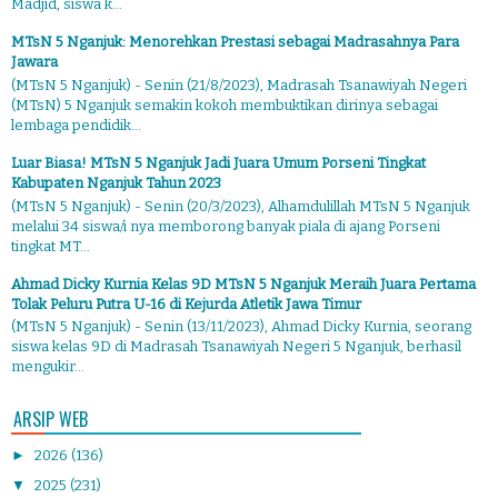
Madjid, siswa k...
MTsN 5 Nganjuk: Menorehkan Prestasi sebagai Madrasahnya Para
Jawara
(MTsN 5 Nganjuk) - Senin (21/8/2023), Madrasah Tsanawiyah Negeri
(MTsN) 5 Nganjuk semakin kokoh membuktikan dirinya sebagai
lembaga pendidik...
Luar Biasa! MTsN 5 Nganjuk Jadi Juara Umum Porseni Tingkat
Kabupaten Nganjuk Tahun 2023
(MTsN 5 Nganjuk) - Senin (20/3/2023), Alhamdulillah MTsN 5 Nganjuk
melalui 34 siswa/i nya memborong banyak piala di ajang Porseni
tingkat MT...
Ahmad Dicky Kurnia Kelas 9D MTsN 5 Nganjuk Meraih Juara Pertama
Tolak Peluru Putra U-16 di Kejurda Atletik Jawa Timur
(MTsN 5 Nganjuk) - Senin (13/11/2023), Ahmad Dicky Kurnia, seorang
siswa kelas 9D di Madrasah Tsanawiyah Negeri 5 Nganjuk, berhasil
mengukir...
ARSIP WEB
►
2026
(136)
▼
2025
(231)