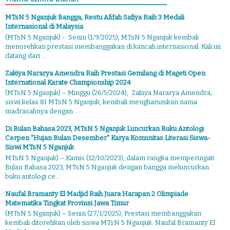
MTsN 5 Nganjuk Bangga, Restu Afifah Safiya Raih 3 Medali
Internasional di Malaysia
(MTsN 5 Nganjuk) - Senin (1/9/2025), MTsN 5 Nganjuk kembali
menorehkan prestasi membanggakan di kancah internasional. Kali ini
datang dari ...
Zakiya Nararya Amendra Raih Prestasi Gemilang di Mageti Open
International Karate Championship 2024
(MTsN 5 Nganjuk) – Minggu (26/5/2024), Zakiya Nararya Amendra,
siswi kelas 8I MTsN 5 Nganjuk, kembali mengharumkan nama
madrasahnya dengan ...
Di Bulan Bahasa 2023, MTsN 5 Nganjuk Luncurkan Buku Antologi
Cerpen "Hujan Bulan Desember" Karya Komunitas Literasi Siswa-
Siswi MTsN 5 Nganjuk
MTsN 5 Nganjuk) – Kamis (12/10/2023), dalam rangka memperingati
Bulan Bahasa 2023, MTsN 5 Nganjuk dengan bangga meluncurkan
buku antologi ce...
Naufal Bramanty El Madjid Raih Juara Harapan 2 Olimpiade
Matematika Tingkat Provinsi Jawa Timur
(MTsN 5 Nganjuk) – Senin (27/1/2025), Prestasi membanggakan
kembali ditorehkan oleh siswa MTsN 5 Nganjuk. Naufal Bramanty El