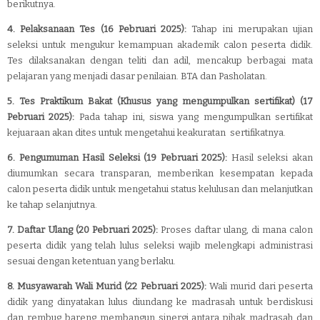
berikutnya.
4. Pelaksanaan Tes (16 Pebruari 2025):
Tahap ini merupakan ujian
seleksi untuk mengukur kemampuan akademik calon peserta didik.
Tes dilaksanakan dengan teliti dan adil, mencakup berbagai mata
pelajaran yang menjadi dasar penilaian. BTA dan Pasholatan.
5. Tes Praktikum Bakat (Khusus yang mengumpulkan sertifikat) (17
Pebruari 2025):
Pada tahap ini, siswa yang mengumpulkan sertifikat
kejuaraan akan dites untuk mengetahui keakuratan sertifikatnya.
6. Pengumuman Hasil Seleksi (19 Pebruari 2025):
Hasil seleksi akan
diumumkan secara transparan, memberikan kesempatan kepada
calon peserta didik untuk mengetahui status kelulusan dan melanjutkan
ke tahap selanjutnya.
7. Daftar Ulang (20 Pebruari 2025):
Proses daftar ulang, di mana calon
peserta didik yang telah lulus seleksi wajib melengkapi administrasi
sesuai dengan ketentuan yang berlaku.
8. Musyawarah Wali Murid (22 Pebruari 2025):
Wali murid dari peserta
didik yang dinyatakan lulus diundang ke madrasah untuk berdiskusi
dan rembug bareng
membangun sinergi antara pihak madrasah dan