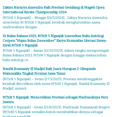
Zakiya Nararya Amendra Raih Prestasi Gemilang di Mageti Open
International Karate Championship 2024
(MTsN 5 Nganjuk) – Minggu (26/5/2024), Zakiya Nararya Amendra,
siswi kelas 8I MTsN 5 Nganjuk, kembali mengharumkan nama
madrasahnya dengan ...
Di Bulan Bahasa 2023, MTsN 5 Nganjuk Luncurkan Buku Antologi
Cerpen "Hujan Bulan Desember" Karya Komunitas Literasi Siswa-
Siswi MTsN 5 Nganjuk
MTsN 5 Nganjuk) – Kamis (12/10/2023), dalam rangka memperingati
Bulan Bahasa 2023, MTsN 5 Nganjuk dengan bangga meluncurkan
buku antologi ce...
Naufal Bramanty El Madjid Raih Juara Harapan 2 Olimpiade
Matematika Tingkat Provinsi Jawa Timur
(MTsN 5 Nganjuk) – Senin (27/1/2025), Prestasi membanggakan
kembali ditorehkan oleh siswa MTsN 5 Nganjuk. Naufal Bramanty El
Madjid, siswa k...
MTsN 5 Nganjuk: Menorehkan Prestasi sebagai Madrasahnya Para
Jawara
(MTsN 5 Nganjuk) - Senin (21/8/2023), Madrasah Tsanawiyah Negeri
(MTsN) 5 Nganjuk semakin kokoh membuktikan dirinya sebagai
lembaga pendidik...