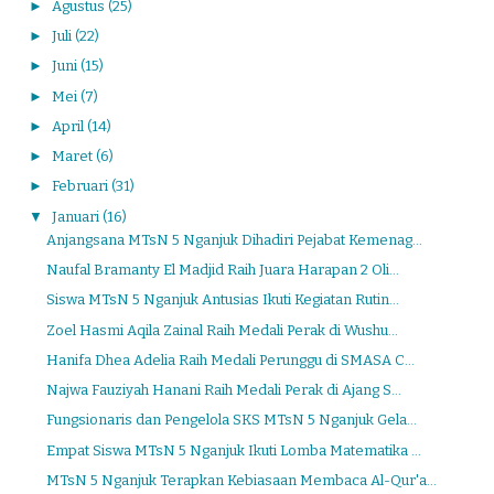
►
Agustus
(25)
►
Juli
(22)
►
Juni
(15)
►
Mei
(7)
►
April
(14)
►
Maret
(6)
►
Februari
(31)
▼
Januari
(16)
Anjangsana MTsN 5 Nganjuk Dihadiri Pejabat Kemenag...
Naufal Bramanty El Madjid Raih Juara Harapan 2 Oli...
Siswa MTsN 5 Nganjuk Antusias Ikuti Kegiatan Rutin...
Zoel Hasmi Aqila Zainal Raih Medali Perak di Wushu...
Hanifa Dhea Adelia Raih Medali Perunggu di SMASA C...
Najwa Fauziyah Hanani Raih Medali Perak di Ajang S...
Fungsionaris dan Pengelola SKS MTsN 5 Nganjuk Gela...
Empat Siswa MTsN 5 Nganjuk Ikuti Lomba Matematika ...
MTsN 5 Nganjuk Terapkan Kebiasaan Membaca Al-Qur'a...