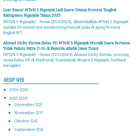
Luar Biasa! MTsN 5 Nganjuk Jadi Juara Umum Porseni Tingkat
Kabupaten Nganjuk Tahun 2023
(MTsN 5 Nganjuk) - Senin (20/3/2023), Alhamdulillah MTsN 5 Nganjuk
melalui 34 siswa/i nya memborong banyak piala di ajang Porseni
tingkat MT...
Ahmad Dicky Kurnia Kelas 9D MTsN 5 Nganjuk Meraih Juara Pertama
Tolak Peluru Putra U-16 di Kejurda Atletik Jawa Timur
(MTsN 5 Nganjuk) - Senin (13/11/2023), Ahmad Dicky Kurnia, seorang
siswa kelas 9D di Madrasah Tsanawiyah Negeri 5 Nganjuk, berhasil
mengukir...
ARSIP WEB
►
2026
(136)
▼
2025
(231)
►
Desember
(22)
►
November
(27)
►
Oktober
(24)
►
September
(22)