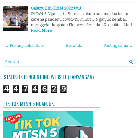
Galery: EKSTRIM 2022 (#1)
(MTsN 5 Nganjuk) - Setelah vakum selama dua tahun
karena pandemi covid-19, MTsN 5 Nganjuk kembali
menggelar kegiatan Ekspresi Seni dan Kreatifitas Mad…
Read More
← Posting Lebih Baru
Beranda
Posting Lama →
STATISTIK PENGUNJUNG WEBSITE (TANYANGAN)
4
4
7
4
6
2
9
TIK TOK MTSN 5 NGANJUK