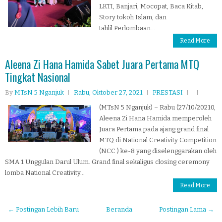
LKTI, Banjari, Mocopat, Baca Kitab,
Story tokoh Islam, dan
tahlil.Perlombaan...
Read More
Aleena Zi Hana Hamida Sabet Juara Pertama MTQ
Tingkat Nasional
By
MTsN 5 Nganjuk
Rabu, Oktober 27, 2021
PRESTASI
(MTsN 5 Nganjuk) – Rabu (27/10/20210,
Aleena Zi Hana Hamida memperoleh
Juara Pertama pada ajang grand final
MTQ di National Creativity Competition
(NCC ) ke-8 yang diselenggarakan oleh
SMA 1 Unggulan Darul Ulum. Grand final sekaligus closing ceremony
lomba National Creativity...
Read More
← Postingan Lebih Baru
Beranda
Postingan Lama →