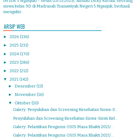
(MTsN 5 Nganjuk) - Senin (13/11/2023), Ahmad Dicky Kurnia, seorang
siswa kelas 9D di Madrasah Tsanawiyah Negeri 5 Nganjuk, berhasil
mengukir...
ARSIP WEB
►
2026
(136)
►
2025
(231)
►
2024
(170)
►
2023
(286)
►
2022
(212)
▼
2021
(142)
►
Desember
(13)
►
November
(16)
▼
Oktober
(20)
Galery: Penyuluhan dan Screening Kesehatan Siswa-S...
Penyuluhan dan Screening Kesehatan Siswa-Siswi Kel...
Galery: Pelantikan Pengurus OSIS Masa Bhakti 2021/...
Galery: Pelantikan Pengurus OSIS Masa Bhakti 2021/...