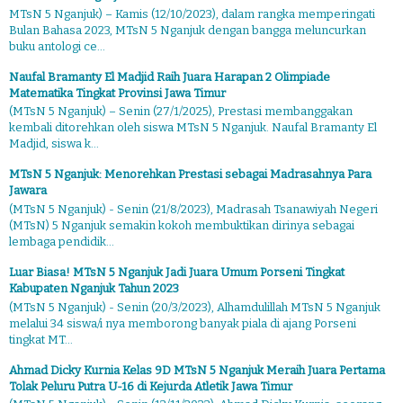
MTsN 5 Nganjuk) – Kamis (12/10/2023), dalam rangka memperingati
Bulan Bahasa 2023, MTsN 5 Nganjuk dengan bangga meluncurkan
buku antologi ce...
Naufal Bramanty El Madjid Raih Juara Harapan 2 Olimpiade
Matematika Tingkat Provinsi Jawa Timur
(MTsN 5 Nganjuk) – Senin (27/1/2025), Prestasi membanggakan
kembali ditorehkan oleh siswa MTsN 5 Nganjuk. Naufal Bramanty El
Madjid, siswa k...
MTsN 5 Nganjuk: Menorehkan Prestasi sebagai Madrasahnya Para
Jawara
(MTsN 5 Nganjuk) - Senin (21/8/2023), Madrasah Tsanawiyah Negeri
(MTsN) 5 Nganjuk semakin kokoh membuktikan dirinya sebagai
lembaga pendidik...
Luar Biasa! MTsN 5 Nganjuk Jadi Juara Umum Porseni Tingkat
Kabupaten Nganjuk Tahun 2023
(MTsN 5 Nganjuk) - Senin (20/3/2023), Alhamdulillah MTsN 5 Nganjuk
melalui 34 siswa/i nya memborong banyak piala di ajang Porseni
tingkat MT...
Ahmad Dicky Kurnia Kelas 9D MTsN 5 Nganjuk Meraih Juara Pertama
Tolak Peluru Putra U-16 di Kejurda Atletik Jawa Timur