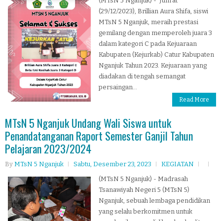
(MTsN 5 Nganjuk) - Jum'at
(29/12/2023), Brillian Aura Shifa, siswi
MTsN 5 Nganjuk, meraih prestasi
gemilang dengan memperoleh juara 3
dalam kategori C pada Kejuaraan
Kabupaten (Kejurkab) Catur Kabupaten
Nganjuk Tahun 2023. Kejuaraan yang
diadakan di tengah semangat
persaingan...
Read More
MTsN 5 Nganjuk Undang Wali Siswa untuk
Penandatanganan Raport Semester Ganjil Tahun
Pelajaran 2023/2024
By
MTsN 5 Nganjuk
Sabtu, Desember 23, 2023
KEGIATAN
(MTsN 5 Nganjuk) - Madrasah
Tsanawiyah Negeri 5 (MTsN 5)
Nganjuk, sebuah lembaga pendidikan
yang selalu berkomitmen untuk