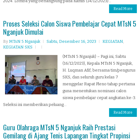
2024. Lomba yang berlangsung pada Kamis (14/12/2023)...
Read More
Proses Seleksi Calon Siswa Pembelajar Cepat MTsN 5
Nganjuk Dimulai
By
MTsN 5 Nganjuk
Sabtu, Desember 16, 2023
KEGIATAN
,
KEGIATAN SKS
(MTsN 5 Nganjuk) – Pagi ini, Sabtu
(16/12/2023), Kepala MTsN 5 Nganjuk,
H. Luqman Afif, bersama tim/pengurus
SKS, dan seluruh guru kelas 7
menggelar Rapat Pleno tahap pertama
guna menentukan nominasi calon
siswa pembelajar cepat angkatan ke-3.
Seleksi ini memberikan peluang...
Read More
Guru Olahraga MTsN 5 Nganjuk Raih Prestasi
Gemilang di Ajang Tenis Lapangan Tingkat Propinsi