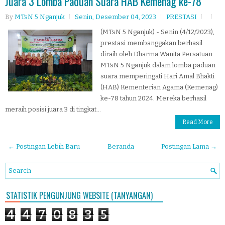
Juara 3 Lomba Paduan Suara HAB Kemenag ke-78
By
MTsN 5 Nganjuk
Senin, Desember 04, 2023
PRESTASI
(MTsN 5 Nganjuk) - Senin (4/12/2023),
prestasi membanggakan berhasil
diraih oleh Dharma Wanita Persatuan
MTsN 5 Nganjuk dalam lomba paduan
suara memperingati Hari Amal Bhakti
(HAB) Kementerian Agama (Kemenag)
ke-78 tahun 2024. Mereka berhasil
meraih posisi juara 3 di tingkat...
Read More
← Postingan Lebih Baru
Beranda
Postingan Lama →
STATISTIK PENGUNJUNG WEBSITE (TANYANGAN)
4
4
7
0
8
3
5