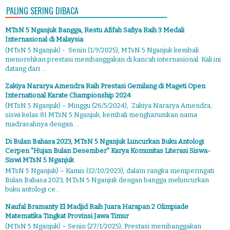
PALING SERING DIBACA
MTsN 5 Nganjuk Bangga, Restu Afifah Safiya Raih 3 Medali
Internasional di Malaysia
(MTsN 5 Nganjuk) - Senin (1/9/2025), MTsN 5 Nganjuk kembali
menorehkan prestasi membanggakan di kancah internasional. Kali ini
datang dari ...
Zakiya Nararya Amendra Raih Prestasi Gemilang di Mageti Open
International Karate Championship 2024
(MTsN 5 Nganjuk) – Minggu (26/5/2024), Zakiya Nararya Amendra,
siswi kelas 8I MTsN 5 Nganjuk, kembali mengharumkan nama
madrasahnya dengan ...
Di Bulan Bahasa 2023, MTsN 5 Nganjuk Luncurkan Buku Antologi
Cerpen "Hujan Bulan Desember" Karya Komunitas Literasi Siswa-
Siswi MTsN 5 Nganjuk
MTsN 5 Nganjuk) – Kamis (12/10/2023), dalam rangka memperingati
Bulan Bahasa 2023, MTsN 5 Nganjuk dengan bangga meluncurkan
buku antologi ce...
Naufal Bramanty El Madjid Raih Juara Harapan 2 Olimpiade
Matematika Tingkat Provinsi Jawa Timur
(MTsN 5 Nganjuk) – Senin (27/1/2025), Prestasi membanggakan