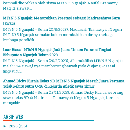
kembali ditorehkan oleh siswa MTsN 5 Nganjuk. Naufal Bramanty El
Madjid, siswa k...
MTsN 5 Nganjuk: Menorehkan Prestasi sebagai Madrasahnya Para
Jawara
(MTsN 5 Nganjuk) - Senin (21/8/2023), Madrasah Tsanawiyah Negeri
(MTsN) 5 Nganjuk semakin kokoh membuktikan dirinya sebagai
lembaga pendidik...
Luar Biasa! MTsN 5 Nganjuk Jadi Juara Umum Porseni Tingkat
Kabupaten Nganjuk Tahun 2023
(MTsN 5 Nganjuk) - Senin (20/3/2023), Alhamdulillah MTsN 5 Nganjuk
melalui 34 siswa/i nya memborong banyak piala di ajang Porseni
tingkat MT...
Ahmad Dicky Kurnia Kelas 9D MTsN 5 Nganjuk Meraih Juara Pertama
Tolak Peluru Putra U-16 di Kejurda Atletik Jawa Timur
(MTsN 5 Nganjuk) - Senin (13/11/2023), Ahmad Dicky Kurnia, seorang
siswa kelas 9D di Madrasah Tsanawiyah Negeri 5 Nganjuk, berhasil
mengukir...
ARSIP WEB
►
2026
(136)