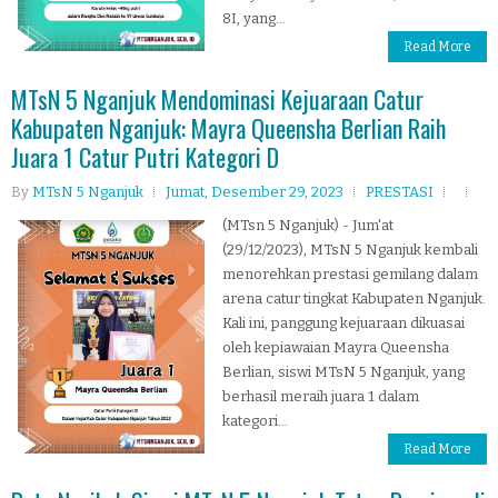
8I, yang...
Read More
MTsN 5 Nganjuk Mendominasi Kejuaraan Catur
Kabupaten Nganjuk: Mayra Queensha Berlian Raih
Juara 1 Catur Putri Kategori D
By
MTsN 5 Nganjuk
Jumat, Desember 29, 2023
PRESTASI
(MTsn 5 Nganjuk) - Jum'at
(29/12/2023), MTsN 5 Nganjuk kembali
menorehkan prestasi gemilang dalam
arena catur tingkat Kabupaten Nganjuk.
Kali ini, panggung kejuaraan dikuasai
oleh kepiawaian Mayra Queensha
Berlian, siswi MTsN 5 Nganjuk, yang
berhasil meraih juara 1 dalam
kategori...
Read More