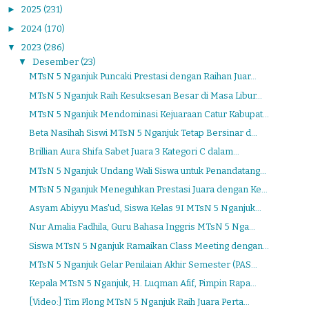
►
2025
(231)
►
2024
(170)
▼
2023
(286)
▼
Desember
(23)
MTsN 5 Nganjuk Puncaki Prestasi dengan Raihan Juar...
MTsN 5 Nganjuk Raih Kesuksesan Besar di Masa Libur...
MTsN 5 Nganjuk Mendominasi Kejuaraan Catur Kabupat...
Beta Nasihah Siswi MTsN 5 Nganjuk Tetap Bersinar d...
Brillian Aura Shifa Sabet Juara 3 Kategori C dalam...
MTsN 5 Nganjuk Undang Wali Siswa untuk Penandatang...
MTsN 5 Nganjuk Meneguhkan Prestasi Juara dengan Ke...
Asyam Abiyyu Mas'ud, Siswa Kelas 9I MTsN 5 Nganjuk...
Nur Amalia Fadhila, Guru Bahasa Inggris MTsN 5 Nga...
Siswa MTsN 5 Nganjuk Ramaikan Class Meeting dengan...
MTsN 5 Nganjuk Gelar Penilaian Akhir Semester (PAS...
Kepala MTsN 5 Nganjuk, H. Luqman Afif, Pimpin Rapa...
[Video:] Tim Plong MTsN 5 Nganjuk Raih Juara Perta...