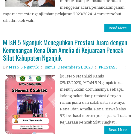
memberikan pendidikan berkualitas,
menggelar acara penandatanganan
raport semester ganjil tahun pelajaran 2023/2024. Acara tersebut
dihadiri oleh wali...
Read More
MTsN 5 Nganjuk Meneguhkan Prestasi Juara dengan
Kemenangan Rena Dian Amelia di Kejuaraan Pencak
Silat Kabupaten Nganjuk
By
MTsN 5 Nganjuk
Kamis, Desember 21, 2023
PRESTASI
(MTsN 5 Nganjuk) Kamis
(25/12/2023), MTsN 5 Nganjuk terus
menunjukkan dominasinya sebagai
ladang bakat dan prestasi dengan
raihan juara dari salah satu siswinya,
Rena Dian Amelia. Rena, siswa kelas
9E, berhasil meraih posisi juara 1 dalam
Kejuaraan Pencak Silat Tingkat...
Read More