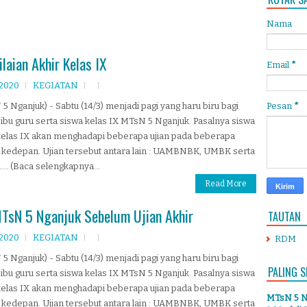
Nama
laian Akhir Kelas IX
Email
*
 2020
KEGIATAN
5 Nganjuk) - Sabtu (14/3) menjadi pagi yang haru biru bagi
Pesan
*
ibu guru serta siswa kelas IX MTsN 5 Nganjuk. Pasalnya siswa
kelas IX akan menghadapi beberapa ujian pada beberapa
 kedepan. Ujian tersebut antara lain : UAMBNBK, UMBK serta
.. (Baca selengkapnya...
Read More
TsN 5 Nganjuk Sebelum Ujian Akhir
TAUTAN
 2020
KEGIATAN
RDM
5 Nganjuk) - Sabtu (14/3) menjadi pagi yang haru biru bagi
PALING S
ibu guru serta siswa kelas IX MTsN 5 Nganjuk. Pasalnya siswa
kelas IX akan menghadapi beberapa ujian pada beberapa
MTsN 5 Ng
 kedepan. Ujian tersebut antara lain : UAMBNBK, UMBK serta