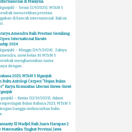
Internasional di Malaysia
ganjuk) - Senin (1/9/2025), MTsN 5
kembali menorehkan prestasi
kan di kancah internasional. Kali ini
 ...
rarya Amendra Raih Prestasi Gemilang
 Open International Karate
ship 2024
ganjuk) – Minggu (26/5/2024), Zakiya
mendra, siswi kelas 8I MTsN 5
 kembali mengharumkan nama
ya dengan ...
Bahasa 2023, MTsN 5 Nganjuk
 Buku Antologi Cerpen "Hujan Bulan
 Karya Komunitas Literasi Siswa-Siswi
ganjuk
anjuk) – Kamis (12/10/2023), dalam
emperingati Bulan Bahasa 2023, MTsN 5
dengan bangga meluncurkan buku
...
amanty El Madjid Raih Juara Harapan 2
 Matematika Tingkat Provinsi Jawa