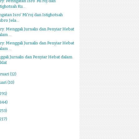
ry: Peringatan Isro' Mi'roj dan
tighotsah Ku...
ngatan Isro' Mi'roj dan Istighotsah
bro Jela...
ry: Menggali Jurnalis dan Penyiar Hebat
lam ...
ry: Menggali Jurnalis dan Penyiar Hebat
lam ...
gali Jurnalis dan Penyiar Hebat dalam
klat
ruari
(12)
uari
(10)
291)
(344)
253)
217)