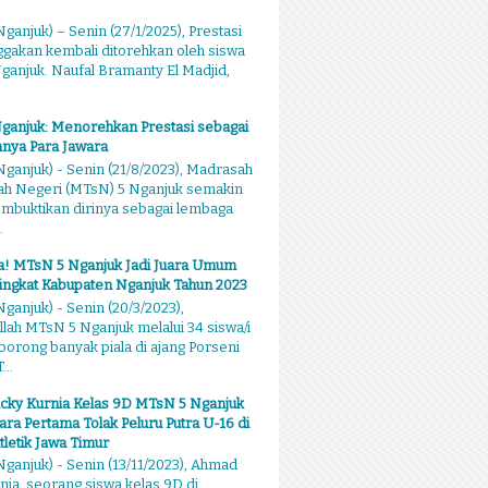
ganjuk) – Senin (27/1/2025), Prestasi
akan kembali ditorehkan oleh siswa
anjuk. Naufal Bramanty El Madjid,
ganjuk: Menorehkan Prestasi sebagai
nya Para Jawara
ganjuk) - Senin (21/8/2023), Madrasah
ah Negeri (MTsN) 5 Nganjuk semakin
mbuktikan dirinya sebagai lembaga
.
sa! MTsN 5 Nganjuk Jadi Juara Umum
ingkat Kabupaten Nganjuk Tahun 2023
ganjuk) - Senin (20/3/2023),
llah MTsN 5 Nganjuk melalui 34 siswa/i
rong banyak piala di ajang Porseni
...
cky Kurnia Kelas 9D MTsN 5 Nganjuk
ara Pertama Tolak Peluru Putra U-16 di
tletik Jawa Timur
ganjuk) - Senin (13/11/2023), Ahmad
nia, seorang siswa kelas 9D di