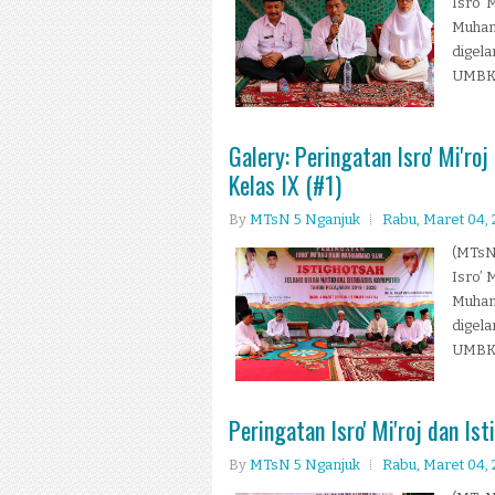
Isro’
Muham
digela
UMBK,
Galery: Peringatan Isro' Mi'ro
Kelas IX (#1)
By
MTsN 5 Nganjuk
Rabu, Maret 04,
(MTsN
Isro’
Muham
digela
UMBK,
Peringatan Isro' Mi'roj dan Is
By
MTsN 5 Nganjuk
Rabu, Maret 04,