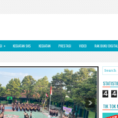
»
SI
KEGIATAN SKS
KEGIATAN
PRESTASI
VIDEO
RAK BUKU DIGITAL
STATIST
4
4
TIK TOK