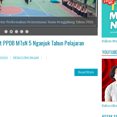
elar Perkemahan Penerimaan Tamu Penggalang Tahun 2026
 PPDB MTsN 5 Nganjuk Tahun Pelajaran
Follow M
YOUTUBE
 2020
PENGUMUMAN
Read More
Subscribe
KOTAK S