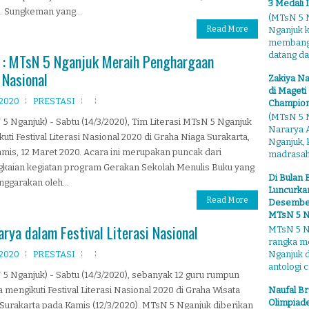
3 Medali 
 Sungkeman yang...
(MTsN 5 N
Read More
Nganjuk 
membangga
datang dari
h : MTsN 5 Nganjuk Meraih Penghargaan
 Nasional
Zakiya Na
di Mageti
 2020
PRESTASI
Champion
(MTsN 5 N
5 Nganjuk) - Sabtu (14/3/2020), Tim Literasi MTsN 5 Nganjuk
Nararya A
uti Festival Literasi Nasional 2020 di Graha Niaga Surakarta,
Nganjuk,
amis, 12 Maret 2020. Acara ini merupakan puncak dari
madrasahn
gkaian kegiatan program Gerakan Sekolah Menulis Buku yang
Di Bulan 
nggarakan oleh...
Luncurkan
Read More
Desember"
MTsN 5 N
a dalam Festival Literasi Nasional
MTsN 5 Ng
rangka m
Nganjuk 
 2020
PRESTASI
antologi ce
5 Nganjuk) - Sabtu (14/3/2020), sebanyak 12 guru rumpun
Naufal Br
 mengikuti Festival Literasi Nasional 2020 di Graha Wisata
Olimpiade
Surakarta pada Kamis (12/3/2020). MTsN 5 Nganjuk diberikan