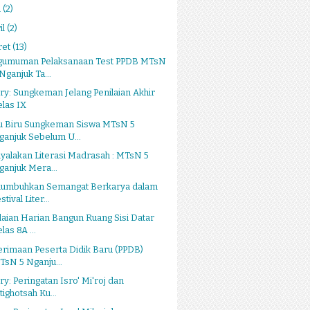
i
(2)
il
(2)
ret
(13)
gumuman Pelaksanaan Test PPDB MTsN
Nganjuk Ta...
ry: Sungkeman Jelang Penilaian Akhir
elas IX
u Biru Sungkeman Siswa MTsN 5
ganjuk Sebelum U...
alakan Literasi Madrasah : MTsN 5
ganjuk Mera...
umbuhkan Semangat Berkarya dalam
stival Liter...
laian Harian Bangun Ruang Sisi Datar
las 8A ...
rimaan Peserta Didik Baru (PPDB)
TsN 5 Nganju...
ry: Peringatan Isro' Mi'roj dan
tighotsah Ku...