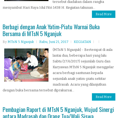
tersebut diadakan dalam rangka
menyambut Hari Raya Idul Fitri 1438 H. Kegiatan tahunan...
Read More
Berbagi dengan Anak Yatim-Piatu Warnai Buka
Bersama di MTsN 5 Nganjuk
By
MTsN 5 Nganjuk
Rabu, Juni 21, 2017
KEGIATAN
(MTsN 5 Nganjuk) - Bertempat di aula
lantai dua, beberapa hari yang lalu
Sabtu (17/6/2017) sejumlah Guru dan
Karyawan MTsN 5 Nganjuk menggelar
acara berbagi santunan kepada
sejumlah anak yatim-piatu sekitar
madrasah. Acara yang dilanjutkan
dengan buka bersama tersebut diprakarsai...
Read More
Pembagian Raport di MTsN 5 Nganjuk, Wujud Sinergi
antara Madrasah dan Orang Tua/Wali Siswa