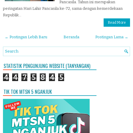
Pancasila. Tahun ini merupakan
peringatan Hari Lahir Pancasila ke-72, sama dengan kemerdekaan
Republik...
Read More
← Postingan Lebih Baru
Beranda
Postingan Lama →
STATISTIK PENGUNJUNG WEBSITE (TANYANGAN)
4
4
7
5
8
4
5
TIK TOK MTSN 5 NGANJUK