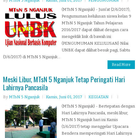
By
MTsN 5 Nganjuk
Kamis, Juni 01, 2017
PENGUMUMAN
(MTsN 5 Nganjuk) - Jum'at (2/6/2017),
Pengumuman kelulusan siswa kelas 9
MTsN 5 Nganjuk Tahun Pelajaran
2016/2017 dapat dilihat dengan cara
mengeklik link di bawah ini:
(PENGUMUMAN KELULUSAN) Nilai
UNBK dapat dilihat besuk pagi, Sabtu
(3/6/2017) di MTsN 5 Nganjuk...
Read More
Meski Libur, MTsN 5 Nganjuk Tetap Peringati Hari
Lahirnya Pancasila
By
MTsN 5 Nganjuk
Kamis, Juni 01, 2017
KEGIATAN
(MTsN 5 Nganjuk) - Bertepatan dengan
Hari Lahirnya Pancasila, meski libur,
MTsN 5 Nganjuk hari ini Kamis
(1/6/2017) tetap menggelar Upacara
Bendera memperingati Hari Lahirnya