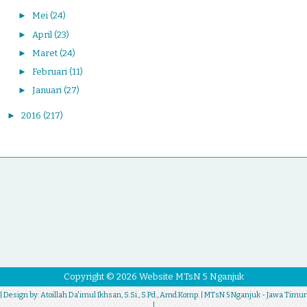
►
Mei
(24)
►
April
(23)
►
Maret
(24)
►
Februari
(11)
►
Januari
(27)
►
2016
(217)
Copyright ©
2026
Website MTsN 5 Nganjuk
| Design by:
Atoillah Da'imul Ikhsan, S.Si., S.Pd., Amd.Komp.
| MTsN 5 Nganjuk - Jawa Timur
|