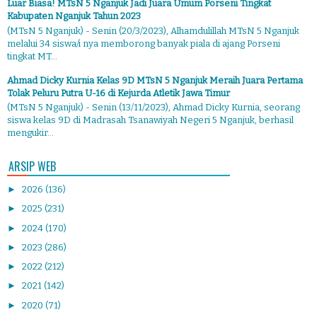
Luar Biasa! MTsN 5 Nganjuk Jadi Juara Umum Porseni Tingkat
Kabupaten Nganjuk Tahun 2023
(MTsN 5 Nganjuk) - Senin (20/3/2023), Alhamdulillah MTsN 5 Nganjuk
melalui 34 siswa/i nya memborong banyak piala di ajang Porseni
tingkat MT...
Ahmad Dicky Kurnia Kelas 9D MTsN 5 Nganjuk Meraih Juara Pertama
Tolak Peluru Putra U-16 di Kejurda Atletik Jawa Timur
(MTsN 5 Nganjuk) - Senin (13/11/2023), Ahmad Dicky Kurnia, seorang
siswa kelas 9D di Madrasah Tsanawiyah Negeri 5 Nganjuk, berhasil
mengukir...
ARSIP WEB
►
2026
(136)
►
2025
(231)
►
2024
(170)
►
2023
(286)
►
2022
(212)
►
2021
(142)
►
2020
(71)