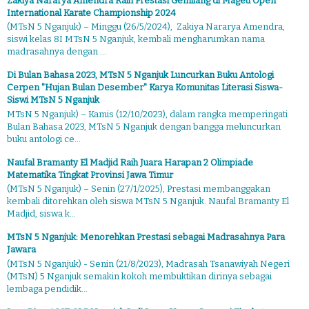
Zakiya Nararya Amendra Raih Prestasi Gemilang di Mageti Open
International Karate Championship 2024
(MTsN 5 Nganjuk) – Minggu (26/5/2024), Zakiya Nararya Amendra,
siswi kelas 8I MTsN 5 Nganjuk, kembali mengharumkan nama
madrasahnya dengan ...
Di Bulan Bahasa 2023, MTsN 5 Nganjuk Luncurkan Buku Antologi
Cerpen "Hujan Bulan Desember" Karya Komunitas Literasi Siswa-
Siswi MTsN 5 Nganjuk
MTsN 5 Nganjuk) – Kamis (12/10/2023), dalam rangka memperingati
Bulan Bahasa 2023, MTsN 5 Nganjuk dengan bangga meluncurkan
buku antologi ce...
Naufal Bramanty El Madjid Raih Juara Harapan 2 Olimpiade
Matematika Tingkat Provinsi Jawa Timur
(MTsN 5 Nganjuk) – Senin (27/1/2025), Prestasi membanggakan
kembali ditorehkan oleh siswa MTsN 5 Nganjuk. Naufal Bramanty El
Madjid, siswa k...
MTsN 5 Nganjuk: Menorehkan Prestasi sebagai Madrasahnya Para
Jawara
(MTsN 5 Nganjuk) - Senin (21/8/2023), Madrasah Tsanawiyah Negeri
(MTsN) 5 Nganjuk semakin kokoh membuktikan dirinya sebagai
lembaga pendidik...