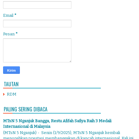
Email
*
Pesan
*
TAUTAN
RDM
PALING SERING DIBACA
MTsN 5 Nganjuk Bangga, Restu Afifah Safiya Raih 3 Medali
Internasional di Malaysia
(MTsN 5 Nganjuk) - Senin (1/9/2025), MTsN 5 Nganjuk kembali
menorehkan prestasi membanggakan di kancah internasional. Kali ini