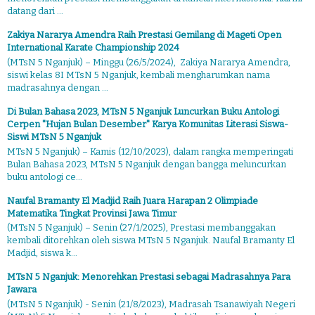
datang dari ...
Zakiya Nararya Amendra Raih Prestasi Gemilang di Mageti Open
International Karate Championship 2024
(MTsN 5 Nganjuk) – Minggu (26/5/2024), Zakiya Nararya Amendra,
siswi kelas 8I MTsN 5 Nganjuk, kembali mengharumkan nama
madrasahnya dengan ...
Di Bulan Bahasa 2023, MTsN 5 Nganjuk Luncurkan Buku Antologi
Cerpen "Hujan Bulan Desember" Karya Komunitas Literasi Siswa-
Siswi MTsN 5 Nganjuk
MTsN 5 Nganjuk) – Kamis (12/10/2023), dalam rangka memperingati
Bulan Bahasa 2023, MTsN 5 Nganjuk dengan bangga meluncurkan
buku antologi ce...
Naufal Bramanty El Madjid Raih Juara Harapan 2 Olimpiade
Matematika Tingkat Provinsi Jawa Timur
(MTsN 5 Nganjuk) – Senin (27/1/2025), Prestasi membanggakan
kembali ditorehkan oleh siswa MTsN 5 Nganjuk. Naufal Bramanty El
Madjid, siswa k...
MTsN 5 Nganjuk: Menorehkan Prestasi sebagai Madrasahnya Para
Jawara
(MTsN 5 Nganjuk) - Senin (21/8/2023), Madrasah Tsanawiyah Negeri