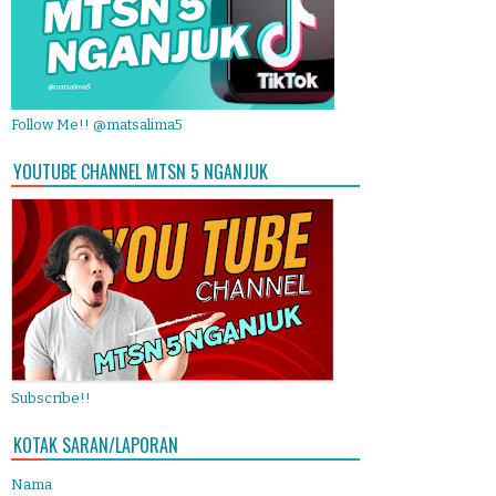
Follow Me!! @matsalima5
YOUTUBE CHANNEL MTSN 5 NGANJUK
Subscribe!!
KOTAK SARAN/LAPORAN
Nama