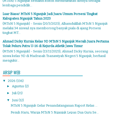
(MTsN) 5 Nganjuk semakin kokoh membuktikan dirinya sebagai
lembaga pendidik...
Luar Biasa! MTsN 5 Nganjuk Jadi Juara Umum Porseni Tingkat
Kabupaten Nganjuk Tahun 2023
(MTsN 5 Nganjuk) - Senin (20/3/2023), Alhamdulillah MTsN 5 Nganjuk
melalui 34 siswa/i nya memborong banyak piala di ajang Porseni
tingkat MT...
Ahmad Dicky Kurnia Kelas 9D MTsN 5 Nganjuk Meraih Juara Pertama
Tolak Peluru Putra U-16 di Kejurda Atletik Jawa Timur
(MTsN 5 Nganjuk) - Senin (13/11/2023), Ahmad Dicky Kurnia, seorang
siswa kelas 9D di Madrasah Tsanawiyah Negeri 5 Nganjuk, berhasil
mengukir...
ARSIP WEB
▼
2026
(136)
►
Agustus
(2)
►
Juli
(21)
▼
Juni
(12)
MTsN 5 Nganjuk Gelar Penandatanganan Raport Kelas ...
Penuh Haru, Warga MTsN 5 Nganjuk Lepas Dua Guru Se...