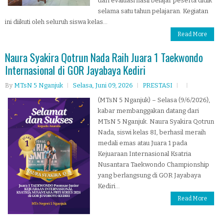
dari evaluasi hasil belajar peserta didik
selama satu tahun pelajaran. Kegiatan
ini diikuti oleh seluruh siswa kelas...
Read More
Naura Syakira Qotrun Nada Raih Juara 1 Taekwondo
Internasional di GOR Jayabaya Kediri
By
MTsN 5 Nganjuk
Selasa, Juni 09, 2026
PRESTASI
(MTsN 5 Nganjuk) – Selasa (9/6/2026),
kabar membanggakan datang dari
MTsN 5 Nganjuk. Naura Syakira Qotrun
Nada, siswi kelas 8I, berhasil meraih
medali emas atau Juara 1 pada
Kejuaraan Internasional Ksatria
Nusantara Taekwondo Championship
yang berlangsung di GOR Jayabaya
Kediri...
Read More