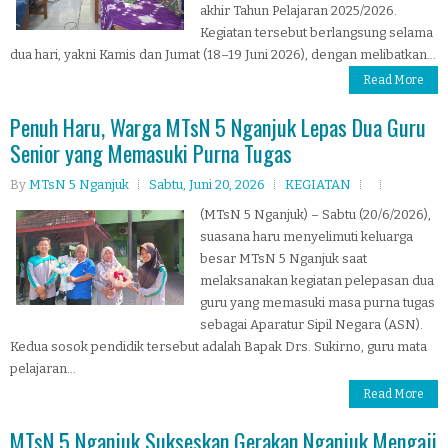
akhir Tahun Pelajaran 2025/2026.
Kegiatan tersebut berlangsung selama
dua hari, yakni Kamis dan Jumat (18–19 Juni 2026), dengan melibatkan...
Read More
Penuh Haru, Warga MTsN 5 Nganjuk Lepas Dua Guru
Senior yang Memasuki Purna Tugas
By
MTsN 5 Nganjuk
Sabtu, Juni 20, 2026
KEGIATAN
(MTsN 5 Nganjuk) – Sabtu (20/6/2026),
suasana haru menyelimuti keluarga
besar MTsN 5 Nganjuk saat
melaksanakan kegiatan pelepasan dua
guru yang memasuki masa purna tugas
sebagai Aparatur Sipil Negara (ASN).
Kedua sosok pendidik tersebut adalah Bapak Drs. Sukirno, guru mata
pelajaran...
Read More
MTsN 5 Nganjuk Sukseskan Gerakan Nganjuk Mengaji