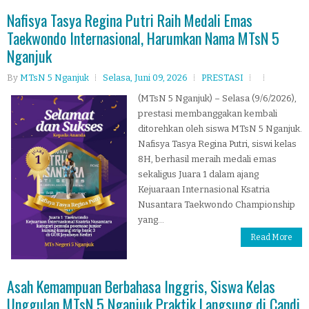
Nafisya Tasya Regina Putri Raih Medali Emas
Taekwondo Internasional, Harumkan Nama MTsN 5
Nganjuk
By
MTsN 5 Nganjuk
Selasa, Juni 09, 2026
PRESTASI
(MTsN 5 Nganjuk) – Selasa (9/6/2026),
prestasi membanggakan kembali
ditorehkan oleh siswa MTsN 5 Nganjuk.
Nafisya Tasya Regina Putri, siswi kelas
8H, berhasil meraih medali emas
sekaligus Juara 1 dalam ajang
Kejuaraan Internasional Ksatria
Nusantara Taekwondo Championship
yang...
Read More
Asah Kemampuan Berbahasa Inggris, Siswa Kelas
Unggulan MTsN 5 Nganjuk Praktik Langsung di Candi