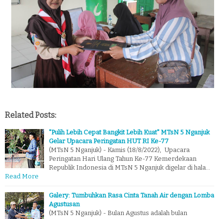
Related Posts:
"Pulih Lebih Cepat Bangkit Lebih Kuat" MTsN 5 Nganjuk
Gelar Upacara Peringatan HUT RI Ke-77
(MTsN 5 Nganjuk) - Kamis (18/8/2022), Upacara
Peringatan Hari Ulang Tahun Ke-77 Kemerdekaan
Republik Indonesia di MTsN 5 Nganjuk digelar di hala…
Read More
Galery: Tumbuhkan Rasa Cinta Tanah Air dengan Lomba
Agustusan
(MTsN 5 Nganjuk) - Bulan Agustus adalah bulan