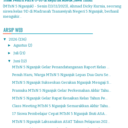
Tolak Peluru Putra U-16 di Kejurda Atletik Jawa Timur
(MTsN 5 Nganjuk) - Senin (13/11/2023), Ahmad Dicky Kurnia, seorang
siswa kelas 9D di Madrasah Tsanawiyah Negeri 5 Nganjuk, berhasil
mengukir...
ARSIP WEB
▼
2026
(136)
►
Agustus
(2)
►
Juli
(21)
▼
Juni
(12)
MTsN 5 Nganjuk Gelar Penandatanganan Raport Kelas ...
Penuh Haru, Warga MTsN 5 Nganjuk Lepas Dua Guru Se...
MTsN 5 Nganjuk Sukseskan Gerakan Nganjuk Mengaji S...
Pramuka MTsN 5 Nganjuk Gelar Perkemahan Akhir Tahu...
MTsN 5 Nganjuk Gelar Rapat Kenaikan Kelas Tahun Pe...
Class Meeting MTsN 5 Nganjuk Semarakkan Akhir Tahu...
17 Siswa Pembelajar Cepat MTsN 5 Nganjuk Ikuti ASA...
MTsN 5 Nganjuk Laksanakan ASAT Tahun Pelajaran 202...