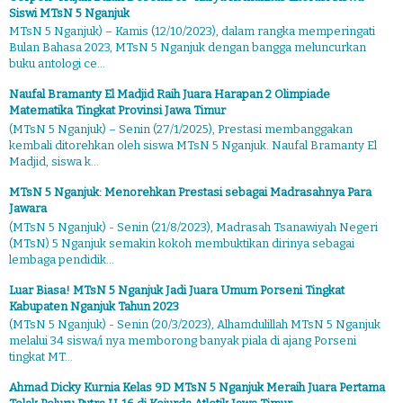
Siswi MTsN 5 Nganjuk
MTsN 5 Nganjuk) – Kamis (12/10/2023), dalam rangka memperingati
Bulan Bahasa 2023, MTsN 5 Nganjuk dengan bangga meluncurkan
buku antologi ce...
Naufal Bramanty El Madjid Raih Juara Harapan 2 Olimpiade
Matematika Tingkat Provinsi Jawa Timur
(MTsN 5 Nganjuk) – Senin (27/1/2025), Prestasi membanggakan
kembali ditorehkan oleh siswa MTsN 5 Nganjuk. Naufal Bramanty El
Madjid, siswa k...
MTsN 5 Nganjuk: Menorehkan Prestasi sebagai Madrasahnya Para
Jawara
(MTsN 5 Nganjuk) - Senin (21/8/2023), Madrasah Tsanawiyah Negeri
(MTsN) 5 Nganjuk semakin kokoh membuktikan dirinya sebagai
lembaga pendidik...
Luar Biasa! MTsN 5 Nganjuk Jadi Juara Umum Porseni Tingkat
Kabupaten Nganjuk Tahun 2023
(MTsN 5 Nganjuk) - Senin (20/3/2023), Alhamdulillah MTsN 5 Nganjuk
melalui 34 siswa/i nya memborong banyak piala di ajang Porseni
tingkat MT...
Ahmad Dicky Kurnia Kelas 9D MTsN 5 Nganjuk Meraih Juara Pertama