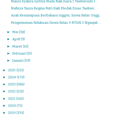
Naura Syakira Qotrun Nada Raih Juara 1 Taekwondo I...
Nafisya Tasya Regina Putri Raih Medali Emas Taekwo...
Asah Kemampuan Berbahasa Inggris, Siswa Kelas Ungg...
Pengumuman Kelulusan Siswa Kelas 9 MTsN 5 Nganjuk ...
►
Mei
(38)
►
April
(9)
►
Maret
(10)
►
Februari
(15)
►
Januari
(29)
►
2025
(231)
►
2024
(170)
►
2023
(286)
►
2022
(212)
►
2021
(142)
►
2020
(71)
►
2019
(291)