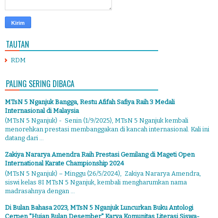
TAUTAN
RDM
PALING SERING DIBACA
MTsN 5 Nganjuk Bangga, Restu Afifah Safiya Raih 3 Medali
Internasional di Malaysia
(MTsN 5 Nganjuk) - Senin (1/9/2025), MTsN 5 Nganjuk kembali
menorehkan prestasi membanggakan di kancah internasional. Kali ini
datang dari ...
Zakiya Nararya Amendra Raih Prestasi Gemilang di Mageti Open
International Karate Championship 2024
(MTsN 5 Nganjuk) – Minggu (26/5/2024), Zakiya Nararya Amendra,
siswi kelas 8I MTsN 5 Nganjuk, kembali mengharumkan nama
madrasahnya dengan ...
Di Bulan Bahasa 2023, MTsN 5 Nganjuk Luncurkan Buku Antologi
Cerpen "Hujan Bulan Desember" Karya Komunitas Literasi Siswa-