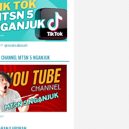
e!! @matsalima5
 CHANNEL MTSN 5 NGANJUK
!!
ARAN/LAPORAN