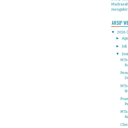
Madrasah 
mengukir.
ARSIP W
▼
2026
►
Agu
►
Juli
▼
Jun
MTs
Ra
Pen
D
MTs
N
Pra
P
MTs
K
Cla