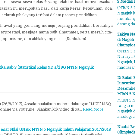
3 Medali 
ruh siswa-siswi kelas 9 yang telah berhasil menyelesaikan
(MTsN 5 N
silan ini merupakan hasil dari kerja keras, ketekunan, doa,
Nganjuk 
n seluruh pihak yang terlibat dalam proses pendidikan.
membangga
datang dari
h awal yang gemilang menuju jenjang pendidikan berikutnya
erprestasi, menjaga nama baik almamater, serta meraih cita-
Zakiya Na
 optimisme, dan akhlak yang mulia. (Kurikulum)
di Mageti
Champion
(MTsN 5 N
Nararya A
Nganjuk,
ka Bab 3 (Statistika) Kelas 9D s/d 9G MTsN Nganjuk
madrasahn
Di Bulan 
Luncurkan
Desember"
MTsN 5 N
MTsN 5 Ng
tu (26/8/2017), Assalamualaikum mohon dukungan "LIKE" MSQ
rangka m
online via YouTube. Silahkan klik video di ba…
Read More
Nganjuk 
antologi ce
Naufal Br
esar Nilai UNBK MTsN 5 Nganjuk Tahun Pelajaran 2017/2018
Olimpiade
t (25/5/2018), pengumuman peraih 10 besar terbaik nilai