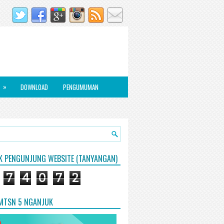
»
DOWNLOAD
PENGUMUMAN
IK PENGUNJUNG WEBSITE (TANYANGAN)
7
4
0
7
2
 MTSN 5 NGANJUK