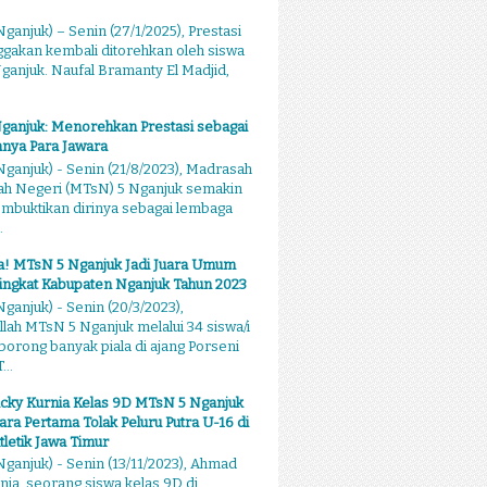
ganjuk) – Senin (27/1/2025), Prestasi
akan kembali ditorehkan oleh siswa
anjuk. Naufal Bramanty El Madjid,
ganjuk: Menorehkan Prestasi sebagai
nya Para Jawara
ganjuk) - Senin (21/8/2023), Madrasah
ah Negeri (MTsN) 5 Nganjuk semakin
mbuktikan dirinya sebagai lembaga
.
sa! MTsN 5 Nganjuk Jadi Juara Umum
ingkat Kabupaten Nganjuk Tahun 2023
ganjuk) - Senin (20/3/2023),
llah MTsN 5 Nganjuk melalui 34 siswa/i
rong banyak piala di ajang Porseni
...
cky Kurnia Kelas 9D MTsN 5 Nganjuk
ara Pertama Tolak Peluru Putra U-16 di
tletik Jawa Timur
ganjuk) - Senin (13/11/2023), Ahmad
nia, seorang siswa kelas 9D di