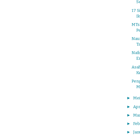
S
17 
Ik
MTs
Pe
Naur
T
Nafi
E
Asa
K
Pen
M
►
Me
►
Apr
►
Ma
►
Feb
►
Jan