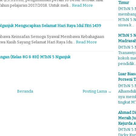
Timur
hun pelajaran 2017/2018. Untuk meli…
Read More
(MTsN 5 N
membangg
MTsN 5 Ng
siswa k...
ganjuk Mengucapkan Selamat Hari Raya Idul Fitri 1439
MTsN 5 N
awa Keinsafan Semoga Syawal Membawa Kebahagiaan
Madrasah
wa Kasih Sayang Selamat Hari Raya Idu…
Read More
(MTsN 5 N
Tsanawiy
langan (Kelas 8G & 8H) MTsN 5 Nganjuk
kokoh me
pendidik..
Luar Bia
Porseni T
(MTsN 5 N
Alhamduli
Beranda
Posting Lama →
nya membo
tingkat MT
Ahmad Di
Meraih Ju
Kejurda A
(MTsN 5 N
Dicky Kur