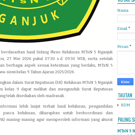
Nama
Email
*
Pesan
*
, berdasarkan hasil Sidang Pleno Kelulusan MTsN 5 Nganjuk
bu, 27 Mei 2026 pukul 07.30 s.d. 09.30 WIB, serta setelah
 berbagai aspek sesuai ketentuan yang berlaku, MTsN 5
wa-siswi kelas 9 Tahun Ajaran 2025/2026.
uangkan dalam Surat Keputusan (SK) Kelulusan MTsN 5 Nganjuk
swa kelas 9 dapat melihat dan mengunduh Surat Keputusan
TAUTAN
ng telah disediakan oleh madrasah.
RDM
ormasi lebih lanjut terkait hasil kelulusan, pengambilan
 pasca kelulusan, diharapkan untuk berkoordinasi dan
PALING S
A) masing-masing agar memperoleh informasi yang akurat
MTsN 5 Ng