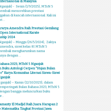
Internasional di Malaysia
ganjuk) - Senin (1/9/2025), MTsN 5
kembali menorehkan prestasi
kan di kancah internasional. Kali ini
 ...
rarya Amendra Raih Prestasi Gemilang
 Open International Karate
ship 2024
ganjuk) – Minggu (26/5/2024), Zakiya
mendra, siswi kelas 8I MTsN 5
 kembali mengharumkan nama
ya dengan ...
Bahasa 2023, MTsN 5 Nganjuk
 Buku Antologi Cerpen "Hujan Bulan
 Karya Komunitas Literasi Siswa-Siswi
ganjuk
anjuk) – Kamis (12/10/2023), dalam
emperingati Bulan Bahasa 2023, MTsN 5
dengan bangga meluncurkan buku
...
amanty El Madjid Raih Juara Harapan 2
 Matematika Tingkat Provinsi Jawa