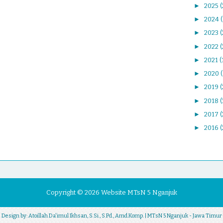
►
2025
(
►
2024
►
2023
►
2022
(
►
2021
(
►
2020
►
2019
(
►
2018
►
2017
(
►
2016
(
Copyright ©
2026
Website MTsN 5 Nganjuk
| Design by:
Atoillah Da'imul Ikhsan, S.Si., S.Pd., Amd.Komp.
| MTsN 5 Nganjuk - Jawa Timur 