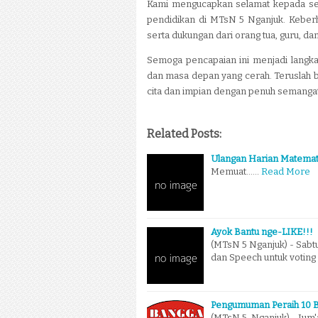
Kami mengucapkan selamat kepada selu
pendidikan di MTsN 5 Nganjuk. Keberha
serta dukungan dari orang tua, guru, da
Semoga pencapaian ini menjadi langka
dan masa depan yang cerah. Teruslah b
cita dan impian dengan penuh semangat,
Related Posts:
Ulangan Harian Matemati
Memuat...…
Read More
Ayok Bantu nge-LIKE!!!
(MTsN 5 Nganjuk) - Sab
dan Speech untuk voting 
Pengumuman Peraih 10 B
(MTsN 5 Nganjuk) - Jum'a