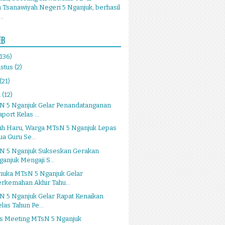
Tsanawiyah Negeri 5 Nganjuk, berhasil
..
EB
(136)
stus
(2)
(21)
i
(12)
N 5 Nganjuk Gelar Penandatanganan
port Kelas ...
uh Haru, Warga MTsN 5 Nganjuk Lepas
ua Guru Se...
N 5 Nganjuk Sukseskan Gerakan
ganjuk Mengaji S...
muka MTsN 5 Nganjuk Gelar
erkemahan Akhir Tahu...
N 5 Nganjuk Gelar Rapat Kenaikan
elas Tahun Pe...
ss Meeting MTsN 5 Nganjuk