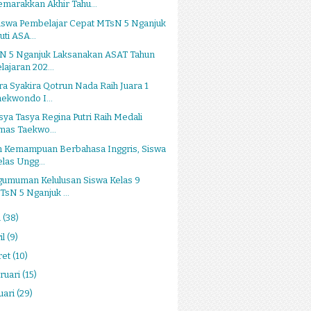
emarakkan Akhir Tahu...
Siswa Pembelajar Cepat MTsN 5 Nganjuk
uti ASA...
N 5 Nganjuk Laksanakan ASAT Tahun
lajaran 202...
a Syakira Qotrun Nada Raih Juara 1
aekwondo I...
sya Tasya Regina Putri Raih Medali
mas Taekwo...
h Kemampuan Berbahasa Inggris, Siswa
elas Ungg...
gumuman Kelulusan Siswa Kelas 9
TsN 5 Nganjuk ...
i
(38)
il
(9)
ret
(10)
ruari
(15)
uari
(29)