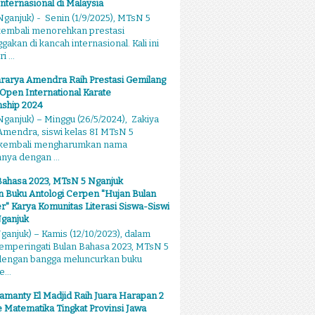
Internasional di Malaysia
ganjuk) - Senin (1/9/2025), MTsN 5
kembali menorehkan prestasi
kan di kancah internasional. Kali ini
 ...
rarya Amendra Raih Prestasi Gemilang
 Open International Karate
ship 2024
ganjuk) – Minggu (26/5/2024), Zakiya
mendra, siswi kelas 8I MTsN 5
 kembali mengharumkan nama
ya dengan ...
Bahasa 2023, MTsN 5 Nganjuk
 Buku Antologi Cerpen "Hujan Bulan
 Karya Komunitas Literasi Siswa-Siswi
ganjuk
anjuk) – Kamis (12/10/2023), dalam
emperingati Bulan Bahasa 2023, MTsN 5
dengan bangga meluncurkan buku
...
amanty El Madjid Raih Juara Harapan 2
 Matematika Tingkat Provinsi Jawa