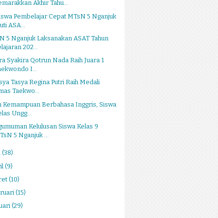
emarakkan Akhir Tahu...
Siswa Pembelajar Cepat MTsN 5 Nganjuk
uti ASA...
N 5 Nganjuk Laksanakan ASAT Tahun
lajaran 202...
a Syakira Qotrun Nada Raih Juara 1
aekwondo I...
sya Tasya Regina Putri Raih Medali
mas Taekwo...
h Kemampuan Berbahasa Inggris, Siswa
elas Ungg...
gumuman Kelulusan Siswa Kelas 9
TsN 5 Nganjuk ...
i
(38)
il
(9)
ret
(10)
ruari
(15)
uari
(29)