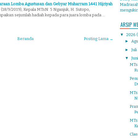
araan Lomba Agustusan dan Gebyar Muharram 1441 Hijriyah
Madrasah 
 (18/9/2019), Kepala MTsN 5 Nganjuk, H. Sutopo,
mengukir.
ikan sejumlah hadiah kepada para juara lomba pada …
ARSIP W
▼
2026
Beranda
Posting Lama →
►
Agu
►
Juli
▼
Jun
MTs
Ra
Pen
D
MTs
N
Pra
P
MTs
K
Cla