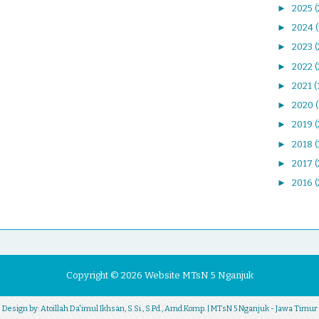
►
2025
(
►
2024
►
2023
►
2022
(
►
2021
(
►
2020
►
2019
(
►
2018
►
2017
(
►
2016
(
Copyright ©
2026
Website MTsN 5 Nganjuk
| Design by:
Atoillah Da'imul Ikhsan, S.Si., S.Pd., Amd.Komp.
| MTsN 5 Nganjuk - Jawa Timur 