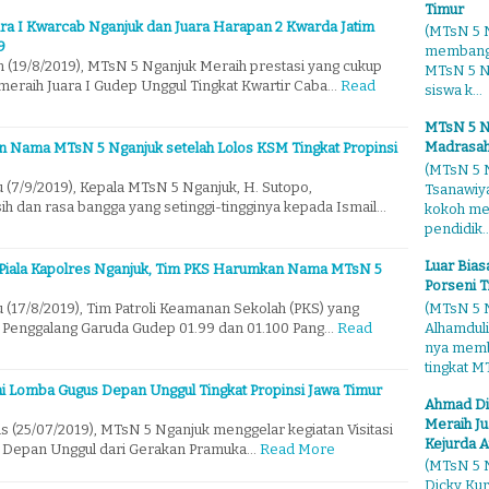
Timur
ra I Kwarcab Nganjuk dan Juara Harapan 2 Kwarda Jatim
(MTsN 5 N
9
membangg
n (19/8/2019), MTsN 5 Nganjuk Meraih prestasi yang cukup
MTsN 5 Ng
eraih Juara I Gudep Unggul Tingkat Kwartir Caba…
Read
siswa k...
MTsN 5 N
Madrasah
n Nama MTsN 5 Nganjuk setelah Lolos KSM Tingkat Propinsi
(MTsN 5 N
 (7/9/2019), Kepala MTsN 5 Nganjuk, H. Sutopo,
Tsanawiy
h dan rasa bangga yang setinggi-tingginya kepada Ismail…
kokoh me
pendidik..
Luar Bia
Piala Kapolres Nganjuk, Tim PKS Harumkan Nama MTsN 5
Porseni T
(MTsN 5 N
 (17/8/2019), Tim Patroli Keamanan Sekolah (PKS) yang
Alhamduli
eh Penggalang Garuda Gudep 01.99 dan 01.100 Pang…
Read
nya membo
tingkat MT
ilai Lomba Gugus Depan Unggul Tingkat Propinsi Jawa Timur
Ahmad Di
Meraih Ju
s (25/07/2019), MTsN 5 Nganjuk menggelar kegiatan Visitasi
Kejurda A
s Depan Unggul dari Gerakan Pramuka…
Read More
(MTsN 5 N
Dicky Kur