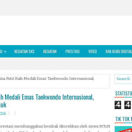
»
SI
KEGIATAN SKS
KEGIATAN
PRESTASI
VIDEO
RAK BUKU DIGITAL
ina Putri Raih Medali Emas Taekwondo Internasional,
STATIST
ih Medali Emas Taekwondo Internasional,
juk
4
4
2026
TIK TOK
, prestasi membanggakan kembali ditorehkan oleh siswa MTsN