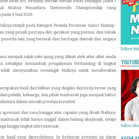
siswi kelas 8H, berhasil meraih medali emas sekaligus Juara 1
onal Ksatria Nusantara Taekwondo Championship yang
 pada 6 Juni 2026.
Nafisya tampil pada Kategori Pemula Poomsae Junior Kuning–
n yang penuh percaya diri, gerakan yang presisi, dan teknik
 peserta lain yang berasal dari berbagai daerah dan negara
Follow M
ra menjadi salah satu ajang yang diikuti oleh atlet-atlet muda
YOUTUBE
 sekaligus menambah pengalaman bertanding di tingkat
at tidak menyurutkan semangat Nafisya untuk memberikan
rupakan hasil dari latihan yang disiplin dan kerja keras yang
dari pelatih, keluarga, dan pihak madrasah juga menjadi faktor
ilannya dalam meraih prestasi tersebut.
presiasi dan rasa bangga atas capaian yang diraih Nafisya.
 madrasah tidak hanya unggul dalam bidang akademik, tetapi
Subscribe
ga hingga tingkat internasional.
s hasil yang diperolehnya. Ia berharap prestasi ini dapat
KOTAK S