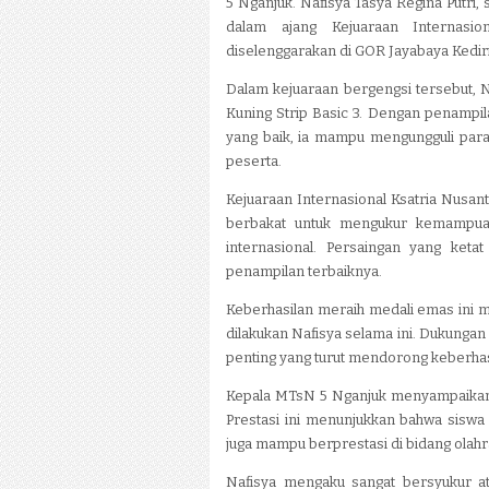
5 Nganjuk. Nafisya Tasya Regina Putri, 
dalam ajang Kejuaraan Internasi
diselenggarakan di GOR Jayabaya Kediri
Dalam kejuaraan bergengsi tersebut, 
Kuning Strip Basic 3. Dengan penampila
yang baik, ia mampu mengungguli para
peserta.
Kejuaraan Internasional Ksatria Nusanta
berbakat untuk mengukur kemampuan
internasional. Persaingan yang ket
penampilan terbaiknya.
Keberhasilan meraih medali emas ini me
dilakukan Nafisya selama ini. Dukungan 
penting yang turut mendorong keberhas
Kepala MTsN 5 Nganjuk menyampaikan a
Prestasi ini menunjukkan bahwa siswa
juga mampu berprestasi di bidang olahra
Nafisya mengaku sangat bersyukur ata