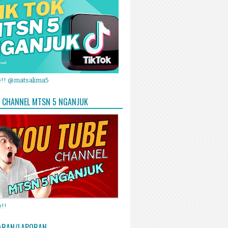
e!! @matsalima5
 CHANNEL MTSN 5 NGANJUK
!!
ARAN/LAPORAN