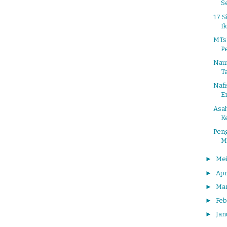
S
17 
Ik
MTs
Pe
Naur
T
Nafi
E
Asa
K
Pen
M
►
Me
►
Apr
►
Ma
►
Feb
►
Jan