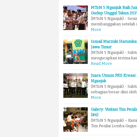
MTsN 5 Nganjuk Raih Jua
Gudep Unggul Tahun 201
(MTsN 5 Nganjuk) - Seni
membanggakan setelah m
More
Ismail Marzuki Harumka
Jawa Timur
(MTsN 5 Nganjuk) - Sabtu
mengucapkan terima kasi
Read More
Juara Umum PKS Kreasi 
Nganjuk
(MTsN 5 Nganjuk) - Sabtu
sebagian besar diisi ol
More
Galery: Visitasi Tim Pen
(#6)
(MTsN 5 Nganjuk) – Kami
Tim Penilai Lomba Gugu