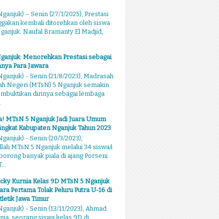
ganjuk) – Senin (27/1/2025), Prestasi
akan kembali ditorehkan oleh siswa
anjuk. Naufal Bramanty El Madjid,
ganjuk: Menorehkan Prestasi sebagai
nya Para Jawara
ganjuk) - Senin (21/8/2023), Madrasah
ah Negeri (MTsN) 5 Nganjuk semakin
mbuktikan dirinya sebagai lembaga
.
sa! MTsN 5 Nganjuk Jadi Juara Umum
ingkat Kabupaten Nganjuk Tahun 2023
ganjuk) - Senin (20/3/2023),
llah MTsN 5 Nganjuk melalui 34 siswa/i
rong banyak piala di ajang Porseni
...
cky Kurnia Kelas 9D MTsN 5 Nganjuk
ara Pertama Tolak Peluru Putra U-16 di
tletik Jawa Timur
ganjuk) - Senin (13/11/2023), Ahmad
nia, seorang siswa kelas 9D di