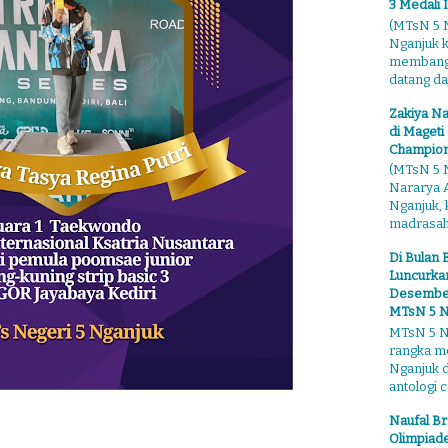
3 Medali 
(MTsN 5 N
Nganjuk 
membangga
datang dari
Zakiya Na
di Mageti
Champion
(MTsN 5 N
Nararya A
Nganjuk,
madrasahn
Di Bulan 
Luncurkan
Desember"
MTsN 5 N
MTsN 5 Ng
rangka m
Nganjuk 
antologi ce
Naufal Br
Olimpiade