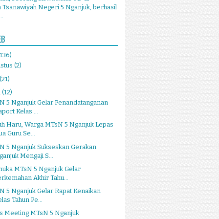
Tsanawiyah Negeri 5 Nganjuk, berhasil
..
EB
(136)
stus
(2)
(21)
i
(12)
N 5 Nganjuk Gelar Penandatanganan
port Kelas ...
uh Haru, Warga MTsN 5 Nganjuk Lepas
ua Guru Se...
N 5 Nganjuk Sukseskan Gerakan
ganjuk Mengaji S...
muka MTsN 5 Nganjuk Gelar
erkemahan Akhir Tahu...
N 5 Nganjuk Gelar Rapat Kenaikan
elas Tahun Pe...
ss Meeting MTsN 5 Nganjuk