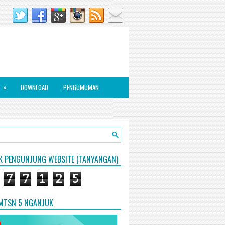
»
DOWNLOAD
PENGUMUMAN
IK PENGUNJUNG WEBSITE (TANYANGAN)
7
7
1
2
5
 MTSN 5 NGANJUK