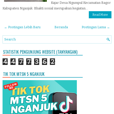
Kajar Desa Ngumpul Kecamatan Bagor
Kabupaten Nganjuk. Bhakti sosial merupakan kegiatan...
Read More
← Postingan Lebih Baru
Beranda
Postingan Lama →
STATISTIK PENGUNJUNG WEBSITE (TANYANGAN)
4
4
7
7
3
6
2
TIK TOK MTSN 5 NGANJUK