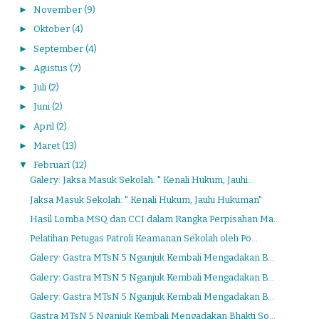
►
November
(9)
►
Oktober
(4)
►
September
(4)
►
Agustus
(7)
►
Juli
(2)
►
Juni
(2)
►
April
(2)
►
Maret
(13)
▼
Februari
(12)
Galery: Jaksa Masuk Sekolah: " Kenali Hukum, Jauhi...
Jaksa Masuk Sekolah: " Kenali Hukum, Jauhi Hukuman"
Hasil Lomba MSQ dan CCI dalam Rangka Perpisahan Ma...
Pelatihan Petugas Patroli Keamanan Sekolah oleh Po...
Galery: Gastra MTsN 5 Nganjuk Kembali Mengadakan B...
Galery: Gastra MTsN 5 Nganjuk Kembali Mengadakan B...
Galery: Gastra MTsN 5 Nganjuk Kembali Mengadakan B...
Gastra MTsN 5 Nganjuk Kembali Mengadakan Bhakti So...