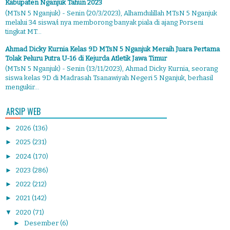
Kabupaten Nganjuk Tahun 2023
(MTsN 5 Nganjuk) - Senin (20/3/2023), Alhamdulillah MTsN 5 Nganjuk
melalui 34 siswa/i nya memborong banyak piala di ajang Porseni
tingkat MT...
Ahmad Dicky Kurnia Kelas 9D MTsN 5 Nganjuk Meraih Juara Pertama
Tolak Peluru Putra U-16 di Kejurda Atletik Jawa Timur
(MTsN 5 Nganjuk) - Senin (13/11/2023), Ahmad Dicky Kurnia, seorang
siswa kelas 9D di Madrasah Tsanawiyah Negeri 5 Nganjuk, berhasil
mengukir...
ARSIP WEB
►
2026
(136)
►
2025
(231)
►
2024
(170)
►
2023
(286)
►
2022
(212)
►
2021
(142)
▼
2020
(71)
►
Desember
(6)