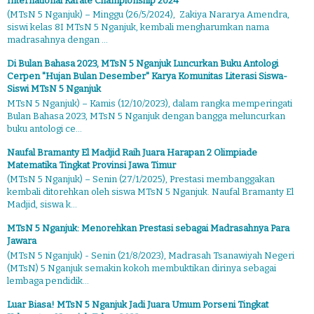
International Karate Championship 2024
(MTsN 5 Nganjuk) – Minggu (26/5/2024), Zakiya Nararya Amendra,
siswi kelas 8I MTsN 5 Nganjuk, kembali mengharumkan nama
madrasahnya dengan ...
Di Bulan Bahasa 2023, MTsN 5 Nganjuk Luncurkan Buku Antologi
Cerpen "Hujan Bulan Desember" Karya Komunitas Literasi Siswa-
Siswi MTsN 5 Nganjuk
MTsN 5 Nganjuk) – Kamis (12/10/2023), dalam rangka memperingati
Bulan Bahasa 2023, MTsN 5 Nganjuk dengan bangga meluncurkan
buku antologi ce...
Naufal Bramanty El Madjid Raih Juara Harapan 2 Olimpiade
Matematika Tingkat Provinsi Jawa Timur
(MTsN 5 Nganjuk) – Senin (27/1/2025), Prestasi membanggakan
kembali ditorehkan oleh siswa MTsN 5 Nganjuk. Naufal Bramanty El
Madjid, siswa k...
MTsN 5 Nganjuk: Menorehkan Prestasi sebagai Madrasahnya Para
Jawara
(MTsN 5 Nganjuk) - Senin (21/8/2023), Madrasah Tsanawiyah Negeri
(MTsN) 5 Nganjuk semakin kokoh membuktikan dirinya sebagai
lembaga pendidik...
Luar Biasa! MTsN 5 Nganjuk Jadi Juara Umum Porseni Tingkat