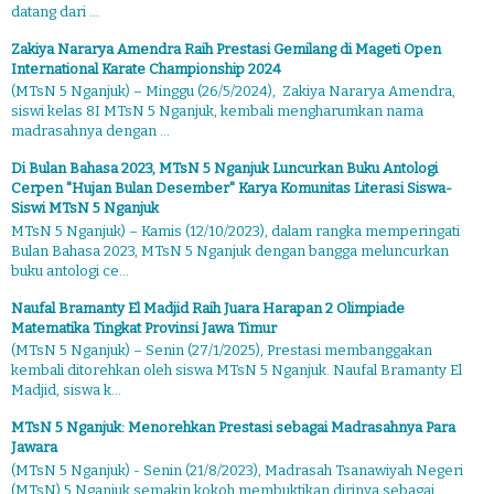
datang dari ...
Zakiya Nararya Amendra Raih Prestasi Gemilang di Mageti Open
International Karate Championship 2024
(MTsN 5 Nganjuk) – Minggu (26/5/2024), Zakiya Nararya Amendra,
siswi kelas 8I MTsN 5 Nganjuk, kembali mengharumkan nama
madrasahnya dengan ...
Di Bulan Bahasa 2023, MTsN 5 Nganjuk Luncurkan Buku Antologi
Cerpen "Hujan Bulan Desember" Karya Komunitas Literasi Siswa-
Siswi MTsN 5 Nganjuk
MTsN 5 Nganjuk) – Kamis (12/10/2023), dalam rangka memperingati
Bulan Bahasa 2023, MTsN 5 Nganjuk dengan bangga meluncurkan
buku antologi ce...
Naufal Bramanty El Madjid Raih Juara Harapan 2 Olimpiade
Matematika Tingkat Provinsi Jawa Timur
(MTsN 5 Nganjuk) – Senin (27/1/2025), Prestasi membanggakan
kembali ditorehkan oleh siswa MTsN 5 Nganjuk. Naufal Bramanty El
Madjid, siswa k...
MTsN 5 Nganjuk: Menorehkan Prestasi sebagai Madrasahnya Para
Jawara
(MTsN 5 Nganjuk) - Senin (21/8/2023), Madrasah Tsanawiyah Negeri
(MTsN) 5 Nganjuk semakin kokoh membuktikan dirinya sebagai