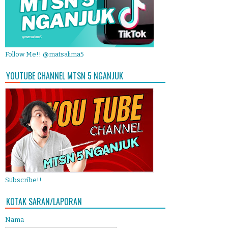
Follow Me!! @matsalima5
YOUTUBE CHANNEL MTSN 5 NGANJUK
Subscribe!!
KOTAK SARAN/LAPORAN
Nama