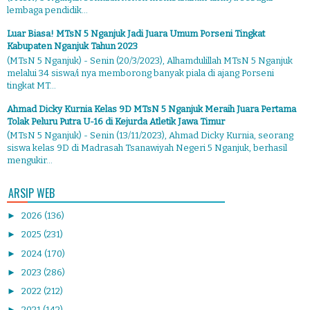
lembaga pendidik...
Luar Biasa! MTsN 5 Nganjuk Jadi Juara Umum Porseni Tingkat
Kabupaten Nganjuk Tahun 2023
(MTsN 5 Nganjuk) - Senin (20/3/2023), Alhamdulillah MTsN 5 Nganjuk
melalui 34 siswa/i nya memborong banyak piala di ajang Porseni
tingkat MT...
Ahmad Dicky Kurnia Kelas 9D MTsN 5 Nganjuk Meraih Juara Pertama
Tolak Peluru Putra U-16 di Kejurda Atletik Jawa Timur
(MTsN 5 Nganjuk) - Senin (13/11/2023), Ahmad Dicky Kurnia, seorang
siswa kelas 9D di Madrasah Tsanawiyah Negeri 5 Nganjuk, berhasil
mengukir...
ARSIP WEB
►
2026
(136)
►
2025
(231)
►
2024
(170)
►
2023
(286)
►
2022
(212)
►
2021
(142)