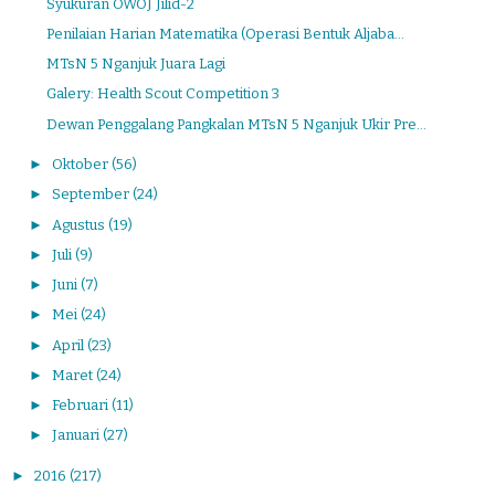
Syukuran OWOJ Jilid-2
Penilaian Harian Matematika (Operasi Bentuk Aljaba...
MTsN 5 Nganjuk Juara Lagi
Galery: Health Scout Competition 3
Dewan Penggalang Pangkalan MTsN 5 Nganjuk Ukir Pre...
►
Oktober
(56)
►
September
(24)
►
Agustus
(19)
►
Juli
(9)
►
Juni
(7)
►
Mei
(24)
►
April
(23)
►
Maret
(24)
►
Februari
(11)
►
Januari
(27)
►
2016
(217)