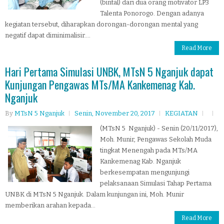
(bintal) dari dua orang motivator LP3
Talenta Ponorogo. Dengan adanya
kegiatan tersebut, diharapkan dorongan-dorongan mental yang
negatif dapat diminimalisir....
Read More
Hari Pertama Simulasi UNBK, MTsN 5 Nganjuk dapat
Kunjungan Pengawas MTs/MA Kankemenag Kab.
Nganjuk
By
MTsN 5 Nganjuk
Senin, November 20, 2017
KEGIATAN
(MTsN 5 Nganjuk) - Senin (20/11/2017),
Moh. Munir, Pengawas Sekolah Muda
tingkat Menengah pada MTs/MA
Kankemenag Kab. Nganjuk
berkesempatan mengunjungi
pelaksanaan Simulasi Tahap Pertama
UNBK di MTsN 5 Nganjuk. Dalam kunjungan ini, Moh. Munir
memberikan arahan kepada...
Read More