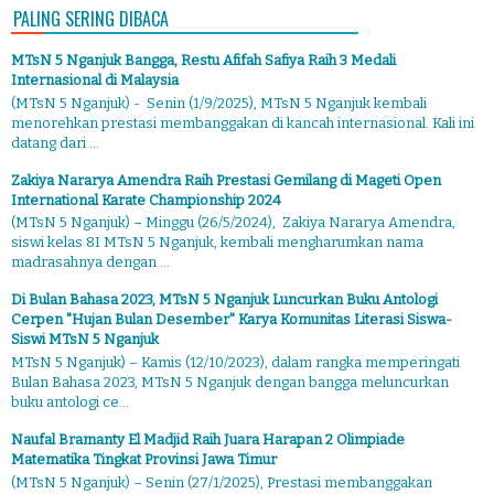
PALING SERING DIBACA
MTsN 5 Nganjuk Bangga, Restu Afifah Safiya Raih 3 Medali
Internasional di Malaysia
(MTsN 5 Nganjuk) - Senin (1/9/2025), MTsN 5 Nganjuk kembali
menorehkan prestasi membanggakan di kancah internasional. Kali ini
datang dari ...
Zakiya Nararya Amendra Raih Prestasi Gemilang di Mageti Open
International Karate Championship 2024
(MTsN 5 Nganjuk) – Minggu (26/5/2024), Zakiya Nararya Amendra,
siswi kelas 8I MTsN 5 Nganjuk, kembali mengharumkan nama
madrasahnya dengan ...
Di Bulan Bahasa 2023, MTsN 5 Nganjuk Luncurkan Buku Antologi
Cerpen "Hujan Bulan Desember" Karya Komunitas Literasi Siswa-
Siswi MTsN 5 Nganjuk
MTsN 5 Nganjuk) – Kamis (12/10/2023), dalam rangka memperingati
Bulan Bahasa 2023, MTsN 5 Nganjuk dengan bangga meluncurkan
buku antologi ce...
Naufal Bramanty El Madjid Raih Juara Harapan 2 Olimpiade
Matematika Tingkat Provinsi Jawa Timur
(MTsN 5 Nganjuk) – Senin (27/1/2025), Prestasi membanggakan