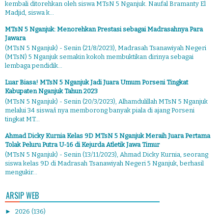
kembali ditorehkan oleh siswa MTsN 5 Nganjuk. Naufal Bramanty El
Madjid, siswa k...
MTsN 5 Nganjuk: Menorehkan Prestasi sebagai Madrasahnya Para
Jawara
(MTsN 5 Nganjuk) - Senin (21/8/2023), Madrasah Tsanawiyah Negeri
(MTsN) 5 Nganjuk semakin kokoh membuktikan dirinya sebagai
lembaga pendidik...
Luar Biasa! MTsN 5 Nganjuk Jadi Juara Umum Porseni Tingkat
Kabupaten Nganjuk Tahun 2023
(MTsN 5 Nganjuk) - Senin (20/3/2023), Alhamdulillah MTsN 5 Nganjuk
melalui 34 siswa/i nya memborong banyak piala di ajang Porseni
tingkat MT...
Ahmad Dicky Kurnia Kelas 9D MTsN 5 Nganjuk Meraih Juara Pertama
Tolak Peluru Putra U-16 di Kejurda Atletik Jawa Timur
(MTsN 5 Nganjuk) - Senin (13/11/2023), Ahmad Dicky Kurnia, seorang
siswa kelas 9D di Madrasah Tsanawiyah Negeri 5 Nganjuk, berhasil
mengukir...
ARSIP WEB
►
2026
(136)