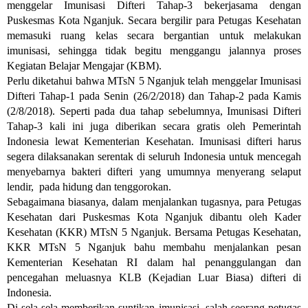
menggelar Imunisasi Difteri Tahap-3 bekerjasama dengan
Puskesmas Kota Nganjuk. Secara bergilir para Petugas Kesehatan
memasuki ruang kelas secara bergantian untuk melakukan
imunisasi, sehingga tidak begitu menggangu jalannya proses
Kegiatan Belajar Mengajar (KBM).
Perlu diketahui bahwa MTsN 5 Nganjuk telah menggelar Imunisasi
Difteri Tahap-1 pada Senin (26/2/2018) dan
Tahap-2 pada
Kamis
(2/8/2018)
. Seperti pada dua tahap sebelumnya, Imunisasi Difteri
Tahap-3 kali ini juga diberikan secara gratis oleh Pemerintah
Indonesia lewat Kementerian Kesehatan. Imunisasi difteri harus
segera dilaksanakan serentak di seluruh Indonesia untuk mencegah
menyebarnya bakteri difteri yang umumnya menyerang selaput
lendir, pada hidung dan tenggorokan.
Sebagaimana biasanya, dalam menjalankan tugasnya, para Petugas
Kesehatan dari Puskesmas Kota Nganjuk dibantu oleh Kader
Kesehatan (KKR) MTsN 5 Nganjuk. Bersama Petugas Kesehatan,
KKR MTsN 5 Nganjuk bahu membahu menjalankan pesan
Kementerian Kesehatan RI dalam hal penanggulangan dan
pencegahan meluasnya KLB (Kejadian Luar Biasa) difteri di
Indonesia.
Di sela-sela memberikan suntikan imunisasi, salah seorang petugas