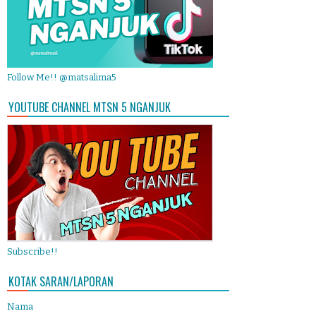
Follow Me!! @matsalima5
YOUTUBE CHANNEL MTSN 5 NGANJUK
Subscribe!!
KOTAK SARAN/LAPORAN
Nama