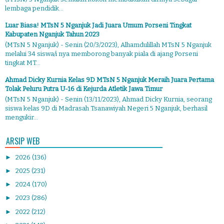
lembaga pendidik...
Luar Biasa! MTsN 5 Nganjuk Jadi Juara Umum Porseni Tingkat
Kabupaten Nganjuk Tahun 2023
(MTsN 5 Nganjuk) - Senin (20/3/2023), Alhamdulillah MTsN 5 Nganjuk
melalui 34 siswa/i nya memborong banyak piala di ajang Porseni
tingkat MT...
Ahmad Dicky Kurnia Kelas 9D MTsN 5 Nganjuk Meraih Juara Pertama
Tolak Peluru Putra U-16 di Kejurda Atletik Jawa Timur
(MTsN 5 Nganjuk) - Senin (13/11/2023), Ahmad Dicky Kurnia, seorang
siswa kelas 9D di Madrasah Tsanawiyah Negeri 5 Nganjuk, berhasil
mengukir...
ARSIP WEB
►
2026
(136)
►
2025
(231)
►
2024
(170)
►
2023
(286)
►
2022
(212)