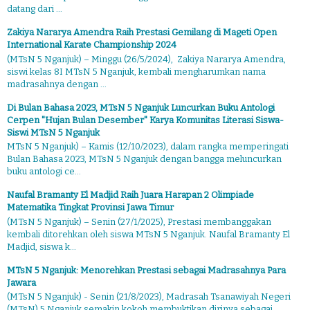
datang dari ...
Zakiya Nararya Amendra Raih Prestasi Gemilang di Mageti Open
International Karate Championship 2024
(MTsN 5 Nganjuk) – Minggu (26/5/2024), Zakiya Nararya Amendra,
siswi kelas 8I MTsN 5 Nganjuk, kembali mengharumkan nama
madrasahnya dengan ...
Di Bulan Bahasa 2023, MTsN 5 Nganjuk Luncurkan Buku Antologi
Cerpen "Hujan Bulan Desember" Karya Komunitas Literasi Siswa-
Siswi MTsN 5 Nganjuk
MTsN 5 Nganjuk) – Kamis (12/10/2023), dalam rangka memperingati
Bulan Bahasa 2023, MTsN 5 Nganjuk dengan bangga meluncurkan
buku antologi ce...
Naufal Bramanty El Madjid Raih Juara Harapan 2 Olimpiade
Matematika Tingkat Provinsi Jawa Timur
(MTsN 5 Nganjuk) – Senin (27/1/2025), Prestasi membanggakan
kembali ditorehkan oleh siswa MTsN 5 Nganjuk. Naufal Bramanty El
Madjid, siswa k...
MTsN 5 Nganjuk: Menorehkan Prestasi sebagai Madrasahnya Para
Jawara
(MTsN 5 Nganjuk) - Senin (21/8/2023), Madrasah Tsanawiyah Negeri
(MTsN) 5 Nganjuk semakin kokoh membuktikan dirinya sebagai