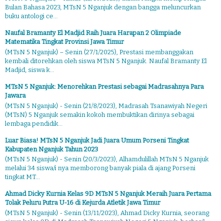
Bulan Bahasa 2023, MTsN 5 Nganjuk dengan bangga meluncurkan
buku antologi ce...
Naufal Bramanty El Madjid Raih Juara Harapan 2 Olimpiade
Matematika Tingkat Provinsi Jawa Timur
(MTsN 5 Nganjuk) – Senin (27/1/2025), Prestasi membanggakan
kembali ditorehkan oleh siswa MTsN 5 Nganjuk. Naufal Bramanty El
Madjid, siswa k...
MTsN 5 Nganjuk: Menorehkan Prestasi sebagai Madrasahnya Para
Jawara
(MTsN 5 Nganjuk) - Senin (21/8/2023), Madrasah Tsanawiyah Negeri
(MTsN) 5 Nganjuk semakin kokoh membuktikan dirinya sebagai
lembaga pendidik...
Luar Biasa! MTsN 5 Nganjuk Jadi Juara Umum Porseni Tingkat
Kabupaten Nganjuk Tahun 2023
(MTsN 5 Nganjuk) - Senin (20/3/2023), Alhamdulillah MTsN 5 Nganjuk
melalui 34 siswa/i nya memborong banyak piala di ajang Porseni
tingkat MT...
Ahmad Dicky Kurnia Kelas 9D MTsN 5 Nganjuk Meraih Juara Pertama
Tolak Peluru Putra U-16 di Kejurda Atletik Jawa Timur
(MTsN 5 Nganjuk) - Senin (13/11/2023), Ahmad Dicky Kurnia, seorang