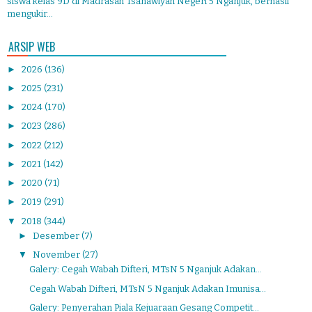
siswa kelas 9D di Madrasah Tsanawiyah Negeri 5 Nganjuk, berhasil
mengukir...
ARSIP WEB
►
2026
(136)
►
2025
(231)
►
2024
(170)
►
2023
(286)
►
2022
(212)
►
2021
(142)
►
2020
(71)
►
2019
(291)
▼
2018
(344)
►
Desember
(7)
▼
November
(27)
Galery: Cegah Wabah Difteri, MTsN 5 Nganjuk Adakan...
Cegah Wabah Difteri, MTsN 5 Nganjuk Adakan Imunisa...
Galery: Penyerahan Piala Kejuaraan Gesang Competit...