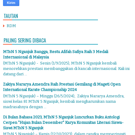
TAUTAN
RDM
PALING SERING DIBACA
MTsN 5 Nganjuk Bangga, Restu Afifah Safiya Raih 3 Medali
Internasional di Malaysia
(MTsN 5 Nganjuk) - Senin (1/9/2025), MTsN 5 Nganjuk kembali
menorehkan prestasi membanggakan di kancah internasional. Kali ini
datang dari ...
Zakiya Nararya Amendra Raih Prestasi Gemilang di Mageti Open
International Karate Championship 2024
(MTsN 5 Nganjuk) – Minggu (26/5/2024), Zakiya Nararya Amendra,
siswi kelas 8I MTsN 5 Nganjuk, kembali mengharumkan nama
madrasahnya dengan ...
Di Bulan Bahasa 2023, MTsN 5 Nganjuk Luncurkan Buku Antologi
Cerpen "Hujan Bulan Desember" Karya Komunitas Literasi Siswa-
Siswi MTsN 5 Nganjuk
MTsN 5 Nganjuk) – Kamis (12/10/2023), dalam rangka memperingati