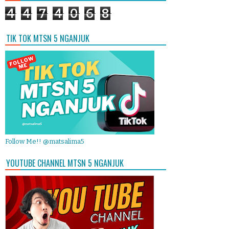
4
4
7
4
0
6
8
TIK TOK MTSN 5 NGANJUK
Follow Me!! @matsalima5
YOUTUBE CHANNEL MTSN 5 NGANJUK