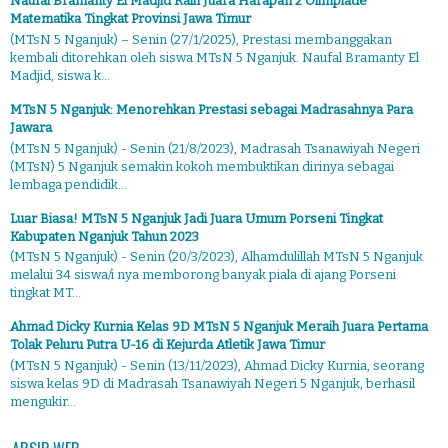
Naufal Bramanty El Madjid Raih Juara Harapan 2 Olimpiade
Matematika Tingkat Provinsi Jawa Timur
(MTsN 5 Nganjuk) – Senin (27/1/2025), Prestasi membanggakan
kembali ditorehkan oleh siswa MTsN 5 Nganjuk. Naufal Bramanty El
Madjid, siswa k...
MTsN 5 Nganjuk: Menorehkan Prestasi sebagai Madrasahnya Para
Jawara
(MTsN 5 Nganjuk) - Senin (21/8/2023), Madrasah Tsanawiyah Negeri
(MTsN) 5 Nganjuk semakin kokoh membuktikan dirinya sebagai
lembaga pendidik...
Luar Biasa! MTsN 5 Nganjuk Jadi Juara Umum Porseni Tingkat
Kabupaten Nganjuk Tahun 2023
(MTsN 5 Nganjuk) - Senin (20/3/2023), Alhamdulillah MTsN 5 Nganjuk
melalui 34 siswa/i nya memborong banyak piala di ajang Porseni
tingkat MT...
Ahmad Dicky Kurnia Kelas 9D MTsN 5 Nganjuk Meraih Juara Pertama
Tolak Peluru Putra U-16 di Kejurda Atletik Jawa Timur
(MTsN 5 Nganjuk) - Senin (13/11/2023), Ahmad Dicky Kurnia, seorang
siswa kelas 9D di Madrasah Tsanawiyah Negeri 5 Nganjuk, berhasil
mengukir...