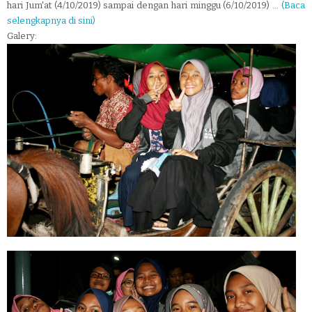
hari Jum'at (4/10/2019) sampai dengan hari minggu (6/10/2019) ...
(Baca
selengkapnya di sini)
Galery: