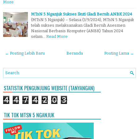
More
MTsN 5 Nganjuk Sukses Ikuti Gladi Bersih ANBK 2024
(MTsN 5 Nganjuk) – Selasa (3/9/2024), MTsN 5 Nganjuk
telah sukses melaksanakan Gladi Bersih Asesmen
Nasional Berbasis Komputer (ANBK) Tahun 2024
selam…
Read More
← Posting Lebih Baru
Beranda
Posting Lama →
STATISTIK PENGUNJUNG WEBSITE (TANYANGAN)
4
4
7
4
2
0
3
TIK TOK MTSN 5 NGANJUK