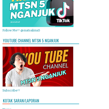
Follow Me!! @matsalima5
YOUTUBE CHANNEL MTSN 5 NGANJUK
Subscribe!!
KOTAK SARAN/LAPORAN