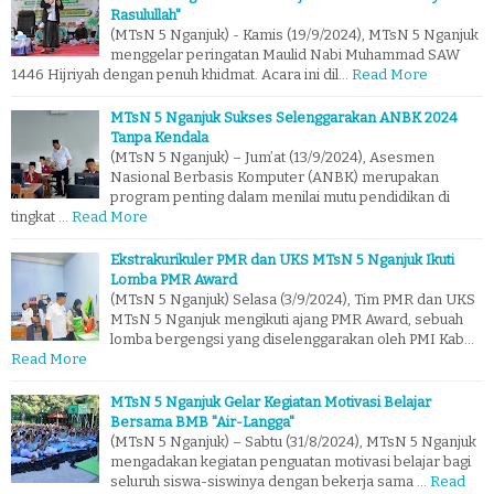
Rasulullah"
(MTsN 5 Nganjuk) - Kamis (19/9/2024), MTsN 5 Nganjuk
menggelar peringatan Maulid Nabi Muhammad SAW
1446 Hijriyah dengan penuh khidmat. Acara ini dil…
Read More
MTsN 5 Nganjuk Sukses Selenggarakan ANBK 2024
Tanpa Kendala
(MTsN 5 Nganjuk) – Jum’at (13/9/2024), Asesmen
Nasional Berbasis Komputer (ANBK) merupakan
program penting dalam menilai mutu pendidikan di
tingkat …
Read More
Ekstrakurikuler PMR dan UKS MTsN 5 Nganjuk Ikuti
Lomba PMR Award
(MTsN 5 Nganjuk) Selasa (3/9/2024), Tim PMR dan UKS
MTsN 5 Nganjuk mengikuti ajang PMR Award, sebuah
lomba bergengsi yang diselenggarakan oleh PMI Kab…
Read More
MTsN 5 Nganjuk Gelar Kegiatan Motivasi Belajar
Bersama BMB "Air-Langga"
(MTsN 5 Nganjuk) – Sabtu (31/8/2024), MTsN 5 Nganjuk
mengadakan kegiatan penguatan motivasi belajar bagi
seluruh siswa-siswinya dengan bekerja sama …
Read