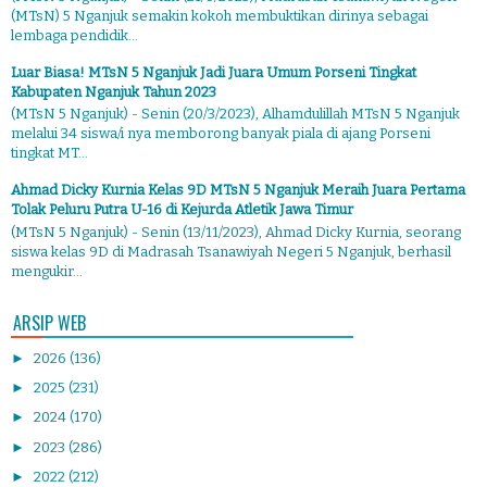
(MTsN) 5 Nganjuk semakin kokoh membuktikan dirinya sebagai
lembaga pendidik...
Luar Biasa! MTsN 5 Nganjuk Jadi Juara Umum Porseni Tingkat
Kabupaten Nganjuk Tahun 2023
(MTsN 5 Nganjuk) - Senin (20/3/2023), Alhamdulillah MTsN 5 Nganjuk
melalui 34 siswa/i nya memborong banyak piala di ajang Porseni
tingkat MT...
Ahmad Dicky Kurnia Kelas 9D MTsN 5 Nganjuk Meraih Juara Pertama
Tolak Peluru Putra U-16 di Kejurda Atletik Jawa Timur
(MTsN 5 Nganjuk) - Senin (13/11/2023), Ahmad Dicky Kurnia, seorang
siswa kelas 9D di Madrasah Tsanawiyah Negeri 5 Nganjuk, berhasil
mengukir...
ARSIP WEB
►
2026
(136)
►
2025
(231)
►
2024
(170)
►
2023
(286)
►
2022
(212)