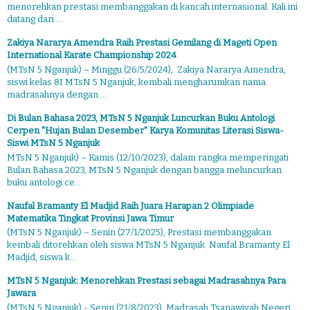
menorehkan prestasi membanggakan di kancah internasional. Kali ini
datang dari ...
Zakiya Nararya Amendra Raih Prestasi Gemilang di Mageti Open
International Karate Championship 2024
(MTsN 5 Nganjuk) – Minggu (26/5/2024), Zakiya Nararya Amendra,
siswi kelas 8I MTsN 5 Nganjuk, kembali mengharumkan nama
madrasahnya dengan ...
Di Bulan Bahasa 2023, MTsN 5 Nganjuk Luncurkan Buku Antologi
Cerpen "Hujan Bulan Desember" Karya Komunitas Literasi Siswa-
Siswi MTsN 5 Nganjuk
MTsN 5 Nganjuk) – Kamis (12/10/2023), dalam rangka memperingati
Bulan Bahasa 2023, MTsN 5 Nganjuk dengan bangga meluncurkan
buku antologi ce...
Naufal Bramanty El Madjid Raih Juara Harapan 2 Olimpiade
Matematika Tingkat Provinsi Jawa Timur
(MTsN 5 Nganjuk) – Senin (27/1/2025), Prestasi membanggakan
kembali ditorehkan oleh siswa MTsN 5 Nganjuk. Naufal Bramanty El
Madjid, siswa k...
MTsN 5 Nganjuk: Menorehkan Prestasi sebagai Madrasahnya Para
Jawara
(MTsN 5 Nganjuk) - Senin (21/8/2023), Madrasah Tsanawiyah Negeri