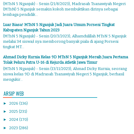
(MTsN 5 Nganjuk) - Senin (21/8/2023), Madrasah Tsanawiyah Negeri
(MTsN) 5 Nganjuk semakin kokoh membuktikan dirinya sebagai
lembaga pendidik...
Luar Biasa! MTsN 5 Nganjuk Jadi Juara Umum Porseni Tingkat
Kabupaten Nganjuk Tahun 2023
(MTsN 5 Nganjuk) - Senin (20/3/2023), Alhamdulillah MTsN 5 Nganjuk
melalui 34 siswa/i nya memborong banyak piala di ajang Porseni
tingkat MT...
Ahmad Dicky Kurnia Kelas 9D MTsN 5 Nganjuk Meraih Juara Pertama
Tolak Peluru Putra U-16 di Kejurda Atletik Jawa Timur
(MTsN 5 Nganjuk) - Senin (13/11/2023), Ahmad Dicky Kurnia, seorang
siswa kelas 9D di Madrasah Tsanawiyah Negeri 5 Nganjuk, berhasil
mengukir...
ARSIP WEB
►
2026
(136)
►
2025
(231)
►
2024
(170)
►
2023
(286)