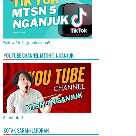
Follow Me!! @matsalima5
YOUTUBE CHANNEL MTSN 5 NGANJUK
Subscribe!!
KOTAK SARAN/LAPORAN