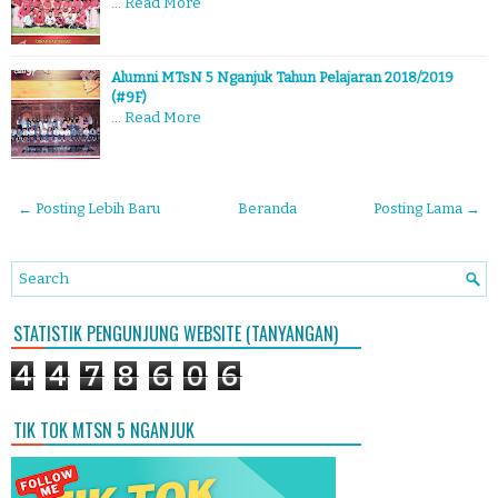
…
Read More
Alumni MTsN 5 Nganjuk Tahun Pelajaran 2018/2019
(#9F)
…
Read More
← Posting Lebih Baru
Beranda
Posting Lama →
STATISTIK PENGUNJUNG WEBSITE (TANYANGAN)
4
4
7
8
6
0
6
TIK TOK MTSN 5 NGANJUK