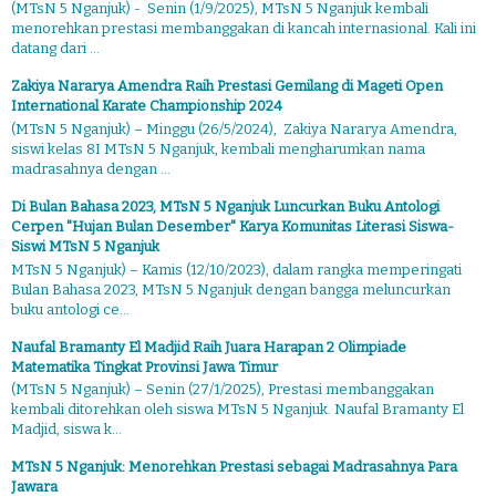
(MTsN 5 Nganjuk) - Senin (1/9/2025), MTsN 5 Nganjuk kembali
menorehkan prestasi membanggakan di kancah internasional. Kali ini
datang dari ...
Zakiya Nararya Amendra Raih Prestasi Gemilang di Mageti Open
International Karate Championship 2024
(MTsN 5 Nganjuk) – Minggu (26/5/2024), Zakiya Nararya Amendra,
siswi kelas 8I MTsN 5 Nganjuk, kembali mengharumkan nama
madrasahnya dengan ...
Di Bulan Bahasa 2023, MTsN 5 Nganjuk Luncurkan Buku Antologi
Cerpen "Hujan Bulan Desember" Karya Komunitas Literasi Siswa-
Siswi MTsN 5 Nganjuk
MTsN 5 Nganjuk) – Kamis (12/10/2023), dalam rangka memperingati
Bulan Bahasa 2023, MTsN 5 Nganjuk dengan bangga meluncurkan
buku antologi ce...
Naufal Bramanty El Madjid Raih Juara Harapan 2 Olimpiade
Matematika Tingkat Provinsi Jawa Timur
(MTsN 5 Nganjuk) – Senin (27/1/2025), Prestasi membanggakan
kembali ditorehkan oleh siswa MTsN 5 Nganjuk. Naufal Bramanty El
Madjid, siswa k...
MTsN 5 Nganjuk: Menorehkan Prestasi sebagai Madrasahnya Para
Jawara