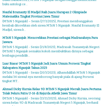
buku antologi ce...
Naufal Bramanty El Madjid Raih Juara Harapan 2 Olimpiade
Matematika Tingkat Provinsi Jawa Timur
(MTsN 5 Nganjuk) – Senin (27/1/2025), Prestasi membanggakan
kembali ditorehkan oleh siswa MTsN 5 Nganjuk. Naufal Bramanty El
Madjid, siswa k...
MTsN 5 Nganjuk: Menorehkan Prestasi sebagai Madrasahnya Para
Jawara
(MTsN 5 Nganjuk) - Senin (21/8/2023), Madrasah Tsanawiyah Negeri
(MTsN) 5 Nganjuk semakin kokoh membuktikan dirinya sebagai
lembaga pendidik...
Luar Biasa! MTsN 5 Nganjuk Jadi Juara Umum Porseni Tingkat
Kabupaten Nganjuk Tahun 2023
(MTsN 5 Nganjuk) - Senin (20/3/2023), Alhamdulillah MTsN 5 Nganjuk
melalui 34 siswa/i nya memborong banyak piala di ajang Porseni
tingkat MT...
Ahmad Dicky Kurnia Kelas 9D MTsN 5 Nganjuk Meraih Juara Pertama
Tolak Peluru Putra U-16 di Kejurda Atletik Jawa Timur
(MTsN 5 Nganjuk) - Senin (13/11/2023), Ahmad Dicky Kurnia, seorang
siswa kelas 9D di Madrasah Tsanawiyah Negeri 5 Nganjuk, berhasil