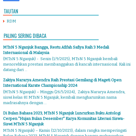
TAUTAN
RDM
PALING SERING DIBACA
MTsN 5 Nganjuk Bangga, Restu Afifah Safiya Raih 3 Medali
Internasional di Malaysia
(MTsN 5 Nganjuk) - Senin (1/9/2025), MTsN 5 Nganjuk kembali
menorehkan prestasi membanggakan di kancah internasional. Kali ini
datang dari ...
Zakiya Nararya Amendra Raih Prestasi Gemilang di Mageti Open
International Karate Championship 2024
(MTsN 5 Nganjuk) – Minggu (26/5/2024), Zakiya Nararya Amendra,
siswi kelas 8I MTsN 5 Nganjuk, kembali mengharumkan nama
madrasahnya dengan ...
Di Bulan Bahasa 2023, MTsN 5 Nganjuk Luncurkan Buku Antologi
Cerpen "Hujan Bulan Desember" Karya Komunitas Literasi Siswa-
Siswi MTsN 5 Nganjuk
MTsN 5 Nganjuk) – Kamis (12/10/2023), dalam rangka memperingati
Bulan Bahasa 2023, MTsN 5 Nganjuk dengan bangga meluncurkan