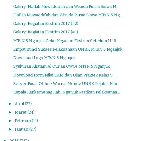
Galery: Haflah Muwadda'ah dan Wisuda Purna Siswa M...
Haflah Muwadda'ah dan Wisuda Purna Siswa MTsN 5 Ng...
Galery: Kegiatan Ekstrim 2017 (#2)
Galery: Kegiatan Ekstrim 2017 (#1)
MTsN 5 Nganjuk Gelar Kegiatan Ekstrim Sebelum Hafl...
Empat Kunci Sukses Pelaksanaan UNBK MTsN 5 Nganjuk
Download Logo MTsN 5 Nganjuk
Syukuran Khatam Al Qur'an OWOJ MTsN 5 Nganjuk
Download Form Nilai UAM dan Ujian Praktek Kelas 9 ...
Server Pusat Offline Warnai Monev UNBK Pejabat Kan...
Kepala Kankemenag Kab. Nganjuk Pastikan Pelaksanaa...
►
April
(23)
►
Maret
(24)
►
Februari
(11)
►
Januari
(27)
►
2016
(217)