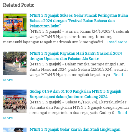
Related Posts:
MTsN 5 Nganjuk Sukses Gelar Puncak Peringatan Bulan
Bahasa 2024 dengan "Festival Bulan Bahasa dan
Peluncuran Buku"
(MTsN 5 Nganjuk) – Hari ini, Kamis (24/10/2024), seluruh
warga MTsN 5 Nganjuk berbondong-bondong
memenuhi lapangan tengah madrasah untuk menghadiri …
Read More
MTsN 5 Nganjuk Rayakan Hari Santri Nasional 2024
dengan Upacara dan Pakaian Ala Santri
(MTsN 5 Nganjuk) - Dalam rangka memperingati Hari
Santri Nasional 2024, pada Selasa (22/10/2024), seluruh
warga MTsN 5 Nganjuk mengikuti kegiatan ya…
Read
More
Gudep 01.99 dan 01.100 Pangkalan MTsN 5 Nganjuk
Berpartisipasi dalam Jambore Cabang 2024
(MTsN 5 Nganjuk) – Selasa (5/11/2024), Ekstrakurikuler
Pramuka dari Pangkalan MTsN 5 Nganjuk dengan penuh
semangat mengirimkan dua regu, yaitu Gudep 0…
Read
More
MTsN 5 Nganjuk Gelar Ziarah dan Studi Lingkungan