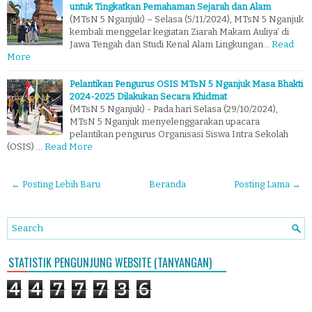
untuk Tingkatkan Pemahaman Sejarah dan Alam
(MTsN 5 Nganjuk) – Selasa (5/11/2024), MTsN 5 Nganjuk
kembali menggelar kegiatan Ziarah Makam Auliya’ di
Jawa Tengah dan Studi Kenal Alam Lingkungan…
Read
More
Pelantikan Pengurus OSIS MTsN 5 Nganjuk Masa Bhakti
2024-2025 Dilakukan Secara Khidmat
(MTsN 5 Nganjuk) - Pada hari Selasa (29/10/2024),
MTsN 5 Nganjuk menyelenggarakan upacara
pelantikan pengurus Organisasi Siswa Intra Sekolah
(OSIS) …
Read More
← Posting Lebih Baru
Beranda
Posting Lama →
STATISTIK PENGUNJUNG WEBSITE (TANYANGAN)
4
4
7
7
7
3
6