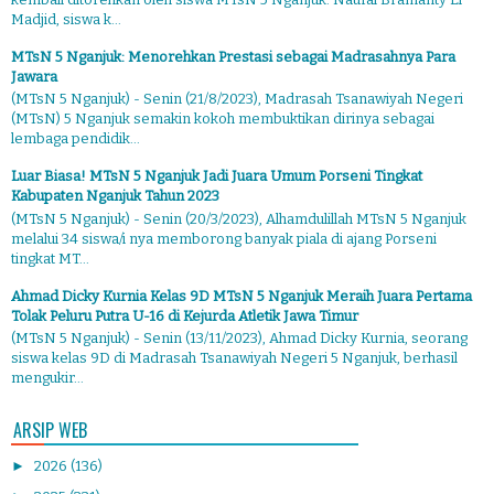
Madjid, siswa k...
MTsN 5 Nganjuk: Menorehkan Prestasi sebagai Madrasahnya Para
Jawara
(MTsN 5 Nganjuk) - Senin (21/8/2023), Madrasah Tsanawiyah Negeri
(MTsN) 5 Nganjuk semakin kokoh membuktikan dirinya sebagai
lembaga pendidik...
Luar Biasa! MTsN 5 Nganjuk Jadi Juara Umum Porseni Tingkat
Kabupaten Nganjuk Tahun 2023
(MTsN 5 Nganjuk) - Senin (20/3/2023), Alhamdulillah MTsN 5 Nganjuk
melalui 34 siswa/i nya memborong banyak piala di ajang Porseni
tingkat MT...
Ahmad Dicky Kurnia Kelas 9D MTsN 5 Nganjuk Meraih Juara Pertama
Tolak Peluru Putra U-16 di Kejurda Atletik Jawa Timur
(MTsN 5 Nganjuk) - Senin (13/11/2023), Ahmad Dicky Kurnia, seorang
siswa kelas 9D di Madrasah Tsanawiyah Negeri 5 Nganjuk, berhasil
mengukir...
ARSIP WEB
►
2026
(136)