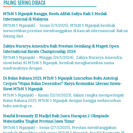
PALING SERING DIBACA
MTsN 5 Nganjuk Bangga, Restu Afifah Safiya Raih 3 Medali
Internasional di Malaysia
(MTsN 5 Nganjuk) - Senin (1/9/2025), MTsN 5 Nganjuk kembali
menorehkan prestasi membanggakan di kancah internasional. Kali ini
datang dari ...
Zakiya Nararya Amendra Raih Prestasi Gemilang di Mageti Open
International Karate Championship 2024
(MTsN 5 Nganjuk) – Minggu (26/5/2024), Zakiya Nararya Amendra,
siswi kelas 8I MTsN 5 Nganjuk, kembali mengharumkan nama
madrasahnya dengan ...
Di Bulan Bahasa 2023, MTsN 5 Nganjuk Luncurkan Buku Antologi
Cerpen "Hujan Bulan Desember" Karya Komunitas Literasi Siswa-
Siswi MTsN 5 Nganjuk
MTsN 5 Nganjuk) – Kamis (12/10/2023), dalam rangka memperingati
Bulan Bahasa 2023, MTsN 5 Nganjuk dengan bangga meluncurkan
buku antologi ce...
Naufal Bramanty El Madjid Raih Juara Harapan 2 Olimpiade
Matematika Tingkat Provinsi Jawa Timur
(MTsN 5 Nganjuk) – Senin (27/1/2025), Prestasi membanggakan
kembali ditorehkan oleh siswa MTsN 5 Nganjuk. Naufal Bramanty El