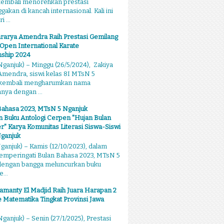
kembali menorehkan prestasi
kan di kancah internasional. Kali ini
 ...
rarya Amendra Raih Prestasi Gemilang
 Open International Karate
ship 2024
ganjuk) – Minggu (26/5/2024), Zakiya
mendra, siswi kelas 8I MTsN 5
 kembali mengharumkan nama
ya dengan ...
Bahasa 2023, MTsN 5 Nganjuk
 Buku Antologi Cerpen "Hujan Bulan
 Karya Komunitas Literasi Siswa-Siswi
ganjuk
anjuk) – Kamis (12/10/2023), dalam
emperingati Bulan Bahasa 2023, MTsN 5
dengan bangga meluncurkan buku
...
amanty El Madjid Raih Juara Harapan 2
 Matematika Tingkat Provinsi Jawa
ganjuk) – Senin (27/1/2025), Prestasi