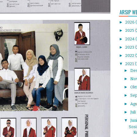
ARSIP W
►
2026
►
2025
(
►
2024
►
2023
►
2022
(
▼
2021
(
►
De
►
No
►
Ok
►
Se
►
Agu
►
Juli
▼
Jun
Sosi
K