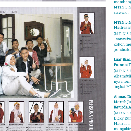
membangg
MTsN 5 Ng
siswa k...
MTsN 5 N
Madrasah
(MTsN 5 N
Tsanawiy
kokoh me
pendidik..
Luar Bia
Porseni T
(MTsN 5 N
Alhamduli
nya membo
tingkat MT
Ahmad Di
Meraih Ju
Kejurda A
(MTsN 5 N
Dicky Kur
Madrasah 
mengukir.