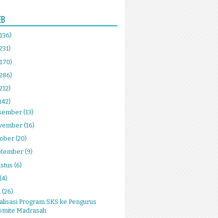
EB
(136)
231)
(170)
(286)
212)
142)
sember
(13)
vember
(16)
tober
(20)
ptember
(9)
stus
(6)
(4)
i
(26)
alisasi Program SKS ke Pengurus
omite Madrasah