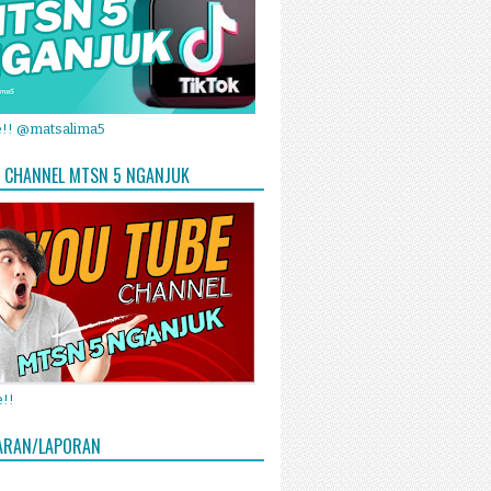
e!! @matsalima5
 CHANNEL MTSN 5 NGANJUK
!!
ARAN/LAPORAN