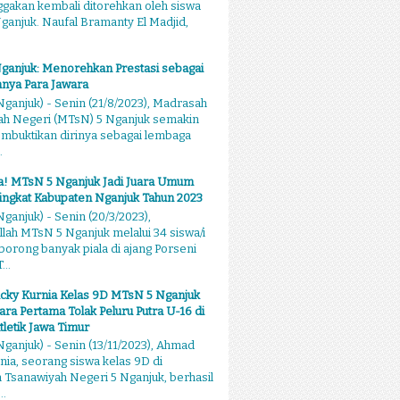
akan kembali ditorehkan oleh siswa
anjuk. Naufal Bramanty El Madjid,
ganjuk: Menorehkan Prestasi sebagai
nya Para Jawara
ganjuk) - Senin (21/8/2023), Madrasah
ah Negeri (MTsN) 5 Nganjuk semakin
mbuktikan dirinya sebagai lembaga
.
sa! MTsN 5 Nganjuk Jadi Juara Umum
ingkat Kabupaten Nganjuk Tahun 2023
ganjuk) - Senin (20/3/2023),
llah MTsN 5 Nganjuk melalui 34 siswa/i
rong banyak piala di ajang Porseni
...
cky Kurnia Kelas 9D MTsN 5 Nganjuk
ara Pertama Tolak Peluru Putra U-16 di
tletik Jawa Timur
ganjuk) - Senin (13/11/2023), Ahmad
nia, seorang siswa kelas 9D di
Tsanawiyah Negeri 5 Nganjuk, berhasil
..