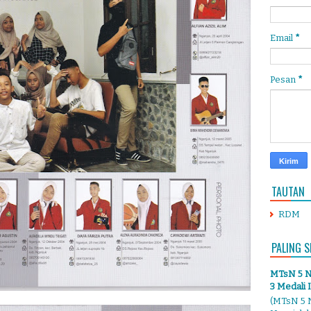
Email
*
Pesan
*
TAUTAN
RDM
PALING S
MTsN 5 Ng
3 Medali 
(MTsN 5 N