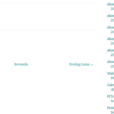
Alum
2
Alum
2
Alum
2
Alum
2
Alum
2
Alum
Beranda
Posting Lama →
2
Waki
M
Gal
d
MTs
S
Peni
B