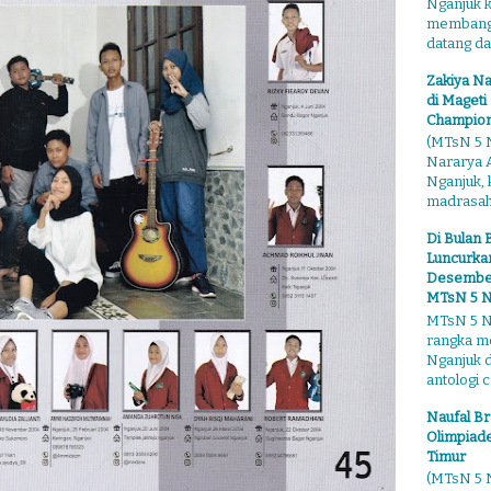
Nganjuk 
membangga
datang dari
Zakiya Na
di Mageti
Champion
(MTsN 5 N
Nararya A
Nganjuk,
madrasahn
Di Bulan 
Luncurkan
Desember"
MTsN 5 N
MTsN 5 Ng
rangka m
Nganjuk 
antologi ce
Naufal Br
Olimpiade
Timur
(MTsN 5 N