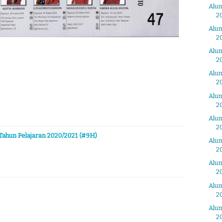
Alum
2
Alum
2
Alum
2
Alum
2
Alum
2
Alum
2
ahun Pelajaran 2020/2021 (#9H)
Alum
2
Alum
2
Alum
2
Alum
2