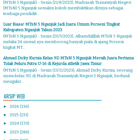
(MTsN 5 Nganjuk) - Senin (21/8/2023), Madrasah Tsanawiyah Negeri
(MTsN) 5 Nganjuk semakin kokoh membuktikan dirinya sebagai
lembaga pendidik...
Luar Biasa! MTsN 5 Nganjuk Jadi Juara Umum Porseni Tingkat
Kabupaten Nganjuk Tahun 2023
(MTsN 5 Nganjuk) - Senin (20/3/2023), Alhamdulillah MTsN 5 Nganjuk
melalui 34 siswa/i nya memborong banyak piala di ajang Porseni
tingkat MT...
Ahmad Dicky Kurnia Kelas 9D MTsN 5 Nganjuk Meraih Juara Pertama
Tolak Peluru Putra U-16 di Kejurda Atletik Jawa Timur
(MTsN 5 Nganjuk) - Senin (13/11/2023), Ahmad Dicky Kurnia, seorang
siswa kelas 9D di Madrasah Tsanawiyah Negeri 5 Nganjuk, berhasil
mengukir...
ARSIP WEB
►
2026
(136)
►
2025
(231)
►
2024
(170)
►
2023
(286)