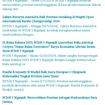
(MTsN 5 Nganjuk) - Senin (1/9/2025), MTsN 5 Nganjuk kembali
menorehkan prestasi membanggakan di kancah internasional. Kali ini
datang dari ...
Zakiya Nararya Amendra Raih Prestasi Gemilang di Mageti Open
International Karate Championship 2024
(MTsN 5 Nganjuk) – Minggu (26/5/2024), Zakiya Nararya Amendra,
siswi kelas 8I MTsN 5 Nganjuk, kembali mengharumkan nama
madrasahnya dengan ...
Di Bulan Bahasa 2023, MTsN 5 Nganjuk Luncurkan Buku Antologi
Cerpen "Hujan Bulan Desember" Karya Komunitas Literasi Siswa-
Siswi MTsN 5 Nganjuk
MTsN 5 Nganjuk) – Kamis (12/10/2023), dalam rangka memperingati
Bulan Bahasa 2023, MTsN 5 Nganjuk dengan bangga meluncurkan
buku antologi ce...
Naufal Bramanty El Madjid Raih Juara Harapan 2 Olimpiade
Matematika Tingkat Provinsi Jawa Timur
(MTsN 5 Nganjuk) – Senin (27/1/2025), Prestasi membanggakan
kembali ditorehkan oleh siswa MTsN 5 Nganjuk. Naufal Bramanty El
Madjid, siswa k...
MTsN 5 Nganjuk: Menorehkan Prestasi sebagai Madrasahnya Para
Jawara