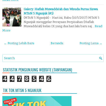
Galery: Haflah Muwadda'ah dan Wisuda Purna Siswa
MTsN 5 Nganjuk (#1)
(MTsN 5 Nganjuk) - Hari ini, Rabu (10/5/2017) MTsN 5
Nganjuk menggelar Perayaan Perpisahan (Haflah
Muwadda'ah) kelas IX yang dua hari lalu baru saj…
Read
More
← Posting Lebih Baru
Beranda
Posting Lama →
STATISTIK PENGUNJUNG WEBSITE (TANYANGAN)
4
4
7
8
5
4
6
TIK TOK MTSN 5 NGANJUK