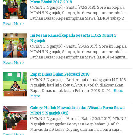
Masa Bhakti 2017-2018
(MTsN 5 Nganjuk) - Sabtu (3/2/2018), Sore ini Kepala
MTsN 5 Nganjuk, Sutopo, berkesempatan membuka
Latihan Dasar Kepemimpinan Siswa (LDKS) Tahap 2 …
Read More
Ini Pesan Kamad kepada Peserta LDKS MTsN 5
Nganjuk
(MTsN 5 Nganjuk) - Sabtu (25/3/2017), Sore ini Kepala
MTsN 5 Nganjuk, Sutopo, berkesempatan membuka
Latihan Dasar Kepemimpinan Siswa (LDKS) Penguru…
Read More
Rapat Dinas Bulan Pebruari 2018
(MTsN 5 Nganjuk) - Bertempat di ruang guru MTsN 5
Nganjuk, hari ini Sabtu (3/2/2018) telah dilaksanakan
Rapat Dinas untuk bulan Pebruari 2018. Di M…
Read
More
Galery: Haflah Muwadda'ah dan Wisuda Purna Siswa
MTsN 5 Nganjuk (#2)
(MTsN 5 Nganjuk) - Hari ini, Rabu (10/5/2017) MTsN 5
Nganjuk menggelar Perayaan Perpisahan (Haflah
Muwadda'ah) kelas IX yang dua hari lalu baru saja …
Read More