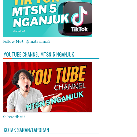
Follow Me!! @matsalima5
YOUTUBE CHANNEL MTSN 5 NGANJUK
Subscribe!!
KOTAK SARAN/LAPORAN