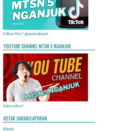
Follow Me!! @matsalima5
YOUTUBE CHANNEL MTSN 5 NGANJUK
Subscribe!!
KOTAK SARAN/LAPORAN
Nama