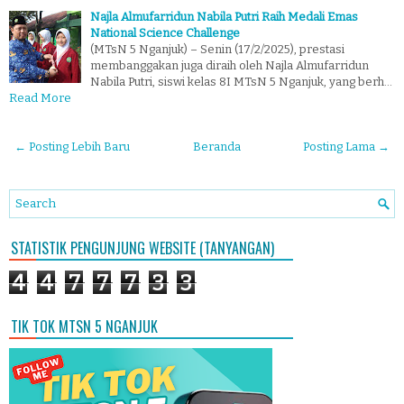
Najla Almufarridun Nabila Putri Raih Medali Emas
National Science Challenge
(MTsN 5 Nganjuk) – Senin (17/2/2025), prestasi
membanggakan juga diraih oleh Najla Almufarridun
Nabila Putri, siswi kelas 8I MTsN 5 Nganjuk, yang berh…
Read More
← Posting Lebih Baru
Beranda
Posting Lama →
STATISTIK PENGUNJUNG WEBSITE (TANYANGAN)
4
4
7
7
7
3
3
TIK TOK MTSN 5 NGANJUK