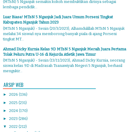
(MTsN) 5 Nganjuk semakin kokoh membuktikan dirinya sebagai
lembaga pendidik...
Luar Biasa! MTsN 5 Nganjuk Jadi Juara Umum Porseni Tingkat
Kabupaten Nganjuk Tahun 2023
(MTsN 5 Nganjuk) - Senin (20/3/2023), Alhamdulillah MTsN 5 Nganjuk
melalui 34 siswa/i nya memborong banyak piala di ajang Porseni
tingkat MT...
Ahmad Dicky Kurnia Kelas 9D MTsN 5 Nganjuk Meraih Juara Pertama
Tolak Peluru Putra U-16 di Kejurda Atletik Jawa Timur
(MTsN 5 Nganjuk) - Senin (13/11/2023), Ahmad Dicky Kurnia, seorang
siswa kelas 9D di Madrasah Tsanawiyah Negeri 5 Nganjuk, berhasil
mengukir...
ARSIP WEB
►
2026
(136)
►
2025
(231)
►
2024
(170)
►
2023
(286)
▼
2022
(212)