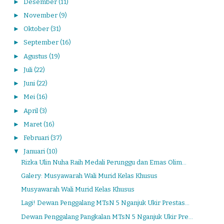
►
Desember
(11)
►
November
(9)
►
Oktober
(31)
►
September
(16)
►
Agustus
(19)
►
Juli
(22)
►
Juni
(22)
►
Mei
(16)
►
April
(3)
►
Maret
(16)
►
Februari
(37)
▼
Januari
(10)
Rizka Ulin Nuha Raih Medali Perunggu dan Emas Olim...
Galery: Musyawarah Wali Murid Kelas Khusus
Musyawarah Wali Murid Kelas Khusus
Lagi! Dewan Penggalang MTsN 5 Nganjuk Ukir Prestas...
Dewan Penggalang Pangkalan MTsN 5 Nganjuk Ukir Pre...