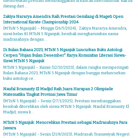
menorehkan prestasi membanggakan di kancah internasional. Kali ini
datang dari ...
Zakiya Nararya Amendra Raih Prestasi Gemilang di Mageti Open
International Karate Championship 2024
(MTsN 5 Nganjuk) – Minggu (26/5/2024), Zakiya Nararya Amendra,
siswi kelas 8I MTsN 5 Nganjuk, kembali mengharumkan nama
madrasahnya dengan ...
Di Bulan Bahasa 2023, MTsN 5 Nganjuk Luncurkan Buku Antologi
Cerpen "Hujan Bulan Desember" Karya Komunitas Literasi Siswa-
Siswi MTsN 5 Nganjuk
MTsN 5 Nganjuk) – Kamis (12/10/2023), dalam rangka memperingati
Bulan Bahasa 2023, MTsN 5 Nganjuk dengan bangga meluncurkan
buku antologi ce...
Naufal Bramanty El Madjid Raih Juara Harapan 2 Olimpiade
Matematika Tingkat Provinsi Jawa Timur
(MTsN 5 Nganjuk) – Senin (27/1/2025), Prestasi membanggakan
kembali ditorehkan oleh siswa MTsN 5 Nganjuk. Naufal Bramanty El
Madjid, siswa k...
MTsN 5 Nganjuk: Menorehkan Prestasi sebagai Madrasahnya Para
Jawara
(MTsN 5 Nganjuk) - Senin (21/8/2023), Madrasah Tsanawiyah Negeri