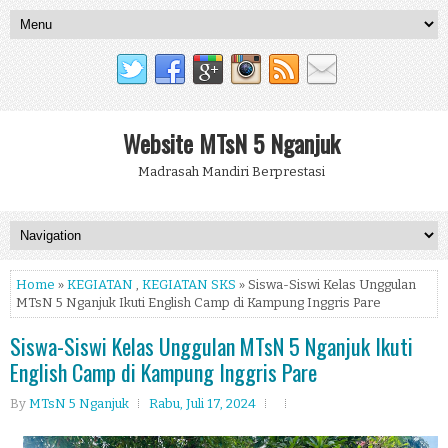
Website MTsN 5 Nganjuk
Madrasah Mandiri Berprestasi
Home
»
KEGIATAN
,
KEGIATAN SKS
» Siswa-Siswi Kelas Unggulan
MTsN 5 Nganjuk Ikuti English Camp di Kampung Inggris Pare
Siswa-Siswi Kelas Unggulan MTsN 5 Nganjuk Ikuti
English Camp di Kampung Inggris Pare
By
MTsN 5 Nganjuk
Rabu, Juli 17, 2024