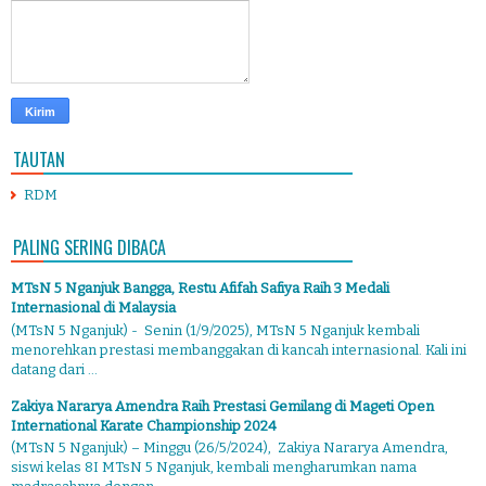
TAUTAN
RDM
PALING SERING DIBACA
MTsN 5 Nganjuk Bangga, Restu Afifah Safiya Raih 3 Medali
Internasional di Malaysia
(MTsN 5 Nganjuk) - Senin (1/9/2025), MTsN 5 Nganjuk kembali
menorehkan prestasi membanggakan di kancah internasional. Kali ini
datang dari ...
Zakiya Nararya Amendra Raih Prestasi Gemilang di Mageti Open
International Karate Championship 2024
(MTsN 5 Nganjuk) – Minggu (26/5/2024), Zakiya Nararya Amendra,
siswi kelas 8I MTsN 5 Nganjuk, kembali mengharumkan nama