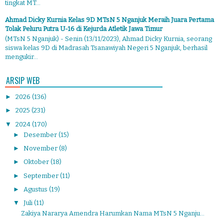
tingkat MT...
Ahmad Dicky Kurnia Kelas 9D MTsN 5 Nganjuk Meraih Juara Pertama
Tolak Peluru Putra U-16 di Kejurda Atletik Jawa Timur
(MTsN 5 Nganjuk) - Senin (13/11/2023), Ahmad Dicky Kurnia, seorang
siswa kelas 9D di Madrasah Tsanawiyah Negeri 5 Nganjuk, berhasil
mengukir...
ARSIP WEB
►
2026
(136)
►
2025
(231)
▼
2024
(170)
►
Desember
(15)
►
November
(8)
►
Oktober
(18)
►
September
(11)
►
Agustus
(19)
▼
Juli
(11)
Zakiya Nararya Amendra Harumkan Nama MTsN 5 Nganju...