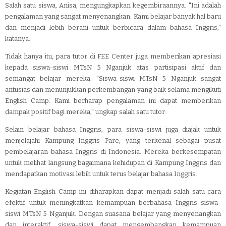
Salah satu siswa, Anisa, mengungkapkan kegembiraannya. "Ini adalah
pengalaman yang sangat menyenangkan. Kami belajar banyak hal baru
dan menjadi lebih berani untuk berbicara dalam bahasa Inggris,"
katanya.
Tidak hanya itu, para tutor di FEE Center juga memberikan apresiasi
kepada siswa-siswi MTsN 5 Nganjuk atas partisipasi aktif dan
semangat belajar mereka. "Siswa-siswi MTsN 5 Nganjuk sangat
antusias dan menunjukkan perkembangan yang baik selama mengikuti
English Camp. Kami berharap pengalaman ini dapat memberikan
dampak positif bagi mereka," ungkap salah satu tutor.
Selain belajar bahasa Inggris, para siswa-siswi juga diajak untuk
menjelajahi Kampung Inggris Pare, yang terkenal sebagai pusat
pembelajaran bahasa Inggris di Indonesia. Mereka berkesempatan
untuk melihat langsung bagaimana kehidupan di Kampung Inggris dan
mendapatkan motivasi lebih untuk terus belajar bahasa Inggris.
Kegiatan English Camp ini diharapkan dapat menjadi salah satu cara
efektif untuk meningkatkan kemampuan berbahasa Inggris siswa-
siswi MTsN 5 Nganjuk. Dengan suasana belajar yang menyenangkan
dan interaktif, siswa-siswi dapat mengembangkan kemampuan