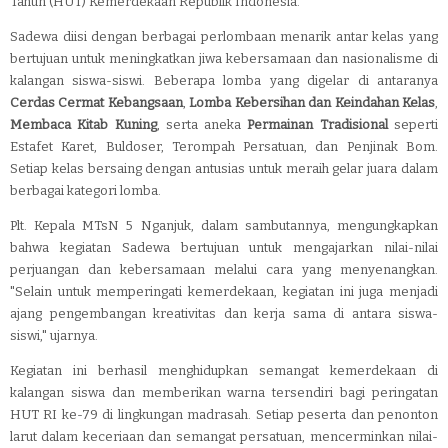
Tahun (HUT) Kemerdekaan Republik Indonesia.
Sadewa diisi dengan berbagai perlombaan menarik antar kelas yang
bertujuan untuk meningkatkan jiwa kebersamaan dan nasionalisme di
kalangan siswa-siswi. Beberapa lomba yang digelar di antaranya
Cerdas Cermat Kebangsaan
,
Lomba Kebersihan dan Keindahan Kelas
,
Membaca Kitab Kuning
, serta aneka
Permainan Tradisional
seperti
Estafet Karet, Buldoser, Terompah Persatuan, dan Penjinak Bom.
Setiap kelas bersaing dengan antusias untuk meraih gelar juara dalam
berbagai kategori lomba.
Plt. Kepala MTsN 5 Nganjuk, dalam sambutannya, mengungkapkan
bahwa kegiatan Sadewa bertujuan untuk mengajarkan nilai-nilai
perjuangan dan kebersamaan melalui cara yang menyenangkan.
"Selain untuk memperingati kemerdekaan, kegiatan ini juga menjadi
ajang pengembangan kreativitas dan kerja sama di antara siswa-
siswi," ujarnya.
Kegiatan ini berhasil menghidupkan semangat kemerdekaan di
kalangan siswa dan memberikan warna tersendiri bagi peringatan
HUT RI ke-79 di lingkungan madrasah. Setiap peserta dan penonton
larut dalam keceriaan dan semangat persatuan, mencerminkan nilai-