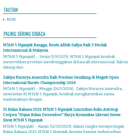
TAUTAN
RDM
PALING SERING DIBACA
MTsN 5 Nganjuk Bangga, Restu Afifah Safiya Raih 3 Medali
Internasional di Malaysia
(MTsN 5 Nganjuk) - Senin (1/9/2025), MTsN 5 Nganjuk kembali
menorehkan prestasi membanggakan di kancah internasional. Kali ini
datang dari ...
Zakiya Nararya Amendra Raih Prestasi Gemilang di Mageti Open
International Karate Championship 2024
(MTsN 5 Nganjuk) – Minggu (26/5/2024), Zakiya Nararya Amendra,
siswi kelas 8I MTsN 5 Nganjuk, kembali mengharumkan nama
madrasahnya dengan ...
Di Bulan Bahasa 2023, MTsN 5 Nganjuk Luncurkan Buku Antologi
Cerpen "Hujan Bulan Desember" Karya Komunitas Literasi Siswa-
Siswi MTsN 5 Nganjuk
MTsN 5 Nganjuk) – Kamis (12/10/2023), dalam rangka memperingati
Bulan Bahasa 2023, MTsN 5 Nganjuk dengan bangga meluncurkan