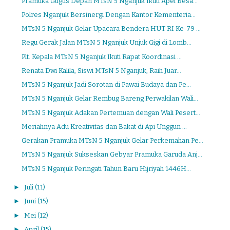
Pramuka Gugus Depan MTsN 5 Nganjuk Ikuti Apel Besa...
Polres Nganjuk Bersinergi Dengan Kantor Kementeria...
MTsN 5 Nganjuk Gelar Upacara Bendera HUT RI Ke-79 ...
Regu Gerak Jalan MTsN 5 Nganjuk Unjuk Gigi di Lomb...
Plt. Kepala MTsN 5 Nganjuk Ikuti Rapat Koordinasi ...
Renata Dwi Kalila, Siswi MTsN 5 Nganjuk, Raih Juar...
MTsN 5 Nganjuk Jadi Sorotan di Pawai Budaya dan Pe...
MTsN 5 Nganjuk Gelar Rembug Bareng Perwakilan Wali...
MTsN 5 Nganjuk Adakan Pertemuan dengan Wali Pesert...
Meriahnya Adu Kreativitas dan Bakat di Api Unggun ...
Gerakan Pramuka MTsN 5 Nganjuk Gelar Perkemahan Pe...
MTsN 5 Nganjuk Sukseskan Gebyar Pramuka Garuda Anj...
MTsN 5 Nganjuk Peringati Tahun Baru Hijriyah 1446H...
►
Juli
(11)
►
Juni
(15)
►
Mei
(12)
►
April
(15)