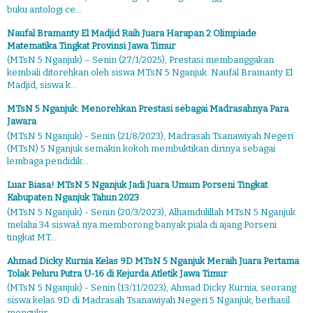
buku antologi ce...
Naufal Bramanty El Madjid Raih Juara Harapan 2 Olimpiade
Matematika Tingkat Provinsi Jawa Timur
(MTsN 5 Nganjuk) – Senin (27/1/2025), Prestasi membanggakan
kembali ditorehkan oleh siswa MTsN 5 Nganjuk. Naufal Bramanty El
Madjid, siswa k...
MTsN 5 Nganjuk: Menorehkan Prestasi sebagai Madrasahnya Para
Jawara
(MTsN 5 Nganjuk) - Senin (21/8/2023), Madrasah Tsanawiyah Negeri
(MTsN) 5 Nganjuk semakin kokoh membuktikan dirinya sebagai
lembaga pendidik...
Luar Biasa! MTsN 5 Nganjuk Jadi Juara Umum Porseni Tingkat
Kabupaten Nganjuk Tahun 2023
(MTsN 5 Nganjuk) - Senin (20/3/2023), Alhamdulillah MTsN 5 Nganjuk
melalui 34 siswa/i nya memborong banyak piala di ajang Porseni
tingkat MT...
Ahmad Dicky Kurnia Kelas 9D MTsN 5 Nganjuk Meraih Juara Pertama
Tolak Peluru Putra U-16 di Kejurda Atletik Jawa Timur
(MTsN 5 Nganjuk) - Senin (13/11/2023), Ahmad Dicky Kurnia, seorang
siswa kelas 9D di Madrasah Tsanawiyah Negeri 5 Nganjuk, berhasil
mengukir...