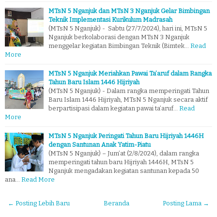
MTsN 5 Nganjuk dan MTsN 3 Nganjuk Gelar Bimbingan
Teknik Implementasi Kurikulum Madrasah
(MTsN 5 Nganjuk) - Sabtu (27/7/2024), hari ini, MTsN 5
Nganjuk berkolaborasi dengan MTsN 3 Nganjuk
menggelar kegiatan Bimbingan Teknik (Bimtek…
Read
More
MTsN 5 Nganjuk Meriahkan Pawai Ta’aruf dalam Rangka
Tahun Baru Islam 1446 Hijriyah
(MTsN 5 Nganjuk) - Dalam rangka memperingati Tahun
Baru Islam 1446 Hijriyah, MTsN 5 Nganjuk secara aktif
berpartisipasi dalam kegiatan pawai ta’aruf…
Read
More
MTsN 5 Nganjuk Peringati Tahun Baru Hijriyah 1446H
dengan Santunan Anak Yatim-Piatu
(MTsN 5 Nganjuk) – Jum’at (2/8/2024), dalam rangka
memperingati tahun baru Hijriyah 1446H, MTsN 5
Nganjuk mengadakan kegiatan santunan kepada 50
ana…
Read More
← Posting Lebih Baru
Beranda
Posting Lama →