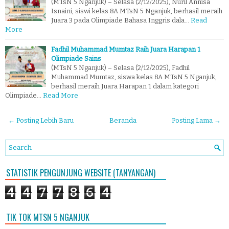
(MTsN 5 Nganjuk) – Selasa (2/12/2025), Nuril Annisa
Isnaini, siswi kelas 8A MTsN 5 Nganjuk, berhasil meraih
Juara 3 pada Olimpiade Bahasa Inggris dala…
Read
More
Fadhil Muhammad Mumtaz Raih Juara Harapan 1
Olimpiade Sains
(MTsN 5 Nganjuk) – Selasa (2/12/2025), Fadhil
Muhammad Mumtaz, siswa kelas 8A MTsN 5 Nganjuk,
berhasil meraih Juara Harapan 1 dalam kategori
Olimpiade…
Read More
← Posting Lebih Baru
Beranda
Posting Lama →
STATISTIK PENGUNJUNG WEBSITE (TANYANGAN)
4
4
7
7
8
6
4
TIK TOK MTSN 5 NGANJUK