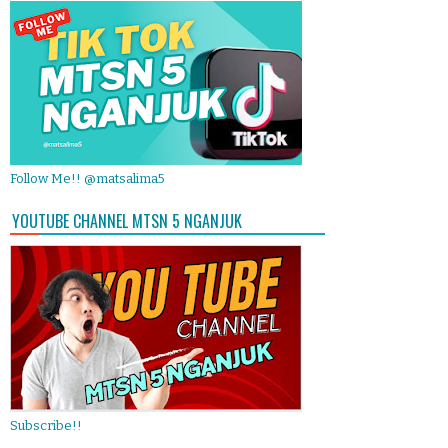
Follow Me!! @matsalima5
YOUTUBE CHANNEL MTSN 5 NGANJUK
Subscribe!!