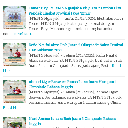
Teater Bayu MTsN 5 Nganjuk Raih Juara 2 Lomba Film
Pendek Tingkat Provinsi Jawa Timur
(MTsN 5 Nganjuk) – Jum’at (12/12/2025), Ekstrakurikuler
Teater MTsN 5 Nganjuk atau yang dikenal dengan
Teater Bayu Matsanenga kembali mengharumkan
nam…
Read More
Rafiq Naufal Ahza Raih Juara 2 Olimpiade Sains Festival
Hari Pahlawan 2025
(MTsN 5 Nganjuk) – Selasa (2/12/2025), Rafiq Naufal
Ahza, siswa kelas 8A MTsN 5 Nganjuk, berhasil meraih
Juara 2 dalam Olimpiade Sains pada ajang Fest…
Read
More
Ahmad Ligar Baswara Ramadhana Juara Harapan 1
Olimpiade Bahasa Inggris
(MTsN 5 Nganjuk) – Selasa (2/12/2025), Ahmad Ligar
Baswara Ramadhana, siswa kelas 8A MTsN 5 Nganjuk,
berhasil meraih Juara Harapan 1 dalam cabang Olim…
Read More
Nuril Annisa Isnaini Raih Juara 3 Olimpiade Bahasa
Inggris