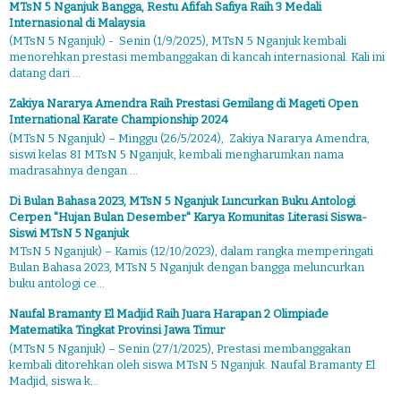
MTsN 5 Nganjuk Bangga, Restu Afifah Safiya Raih 3 Medali
Internasional di Malaysia
(MTsN 5 Nganjuk) - Senin (1/9/2025), MTsN 5 Nganjuk kembali
menorehkan prestasi membanggakan di kancah internasional. Kali ini
datang dari ...
Zakiya Nararya Amendra Raih Prestasi Gemilang di Mageti Open
International Karate Championship 2024
(MTsN 5 Nganjuk) – Minggu (26/5/2024), Zakiya Nararya Amendra,
siswi kelas 8I MTsN 5 Nganjuk, kembali mengharumkan nama
madrasahnya dengan ...
Di Bulan Bahasa 2023, MTsN 5 Nganjuk Luncurkan Buku Antologi
Cerpen "Hujan Bulan Desember" Karya Komunitas Literasi Siswa-
Siswi MTsN 5 Nganjuk
MTsN 5 Nganjuk) – Kamis (12/10/2023), dalam rangka memperingati
Bulan Bahasa 2023, MTsN 5 Nganjuk dengan bangga meluncurkan
buku antologi ce...
Naufal Bramanty El Madjid Raih Juara Harapan 2 Olimpiade
Matematika Tingkat Provinsi Jawa Timur
(MTsN 5 Nganjuk) – Senin (27/1/2025), Prestasi membanggakan
kembali ditorehkan oleh siswa MTsN 5 Nganjuk. Naufal Bramanty El
Madjid, siswa k...