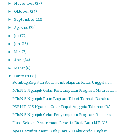
►
November
(27)
►
Oktober
(24)
►
September
(22)
►
Agustus
(25)
►
Juli
(22)
►
Juni
(15)
►
Mei
(7)
►
April
(14)
►
Maret
(6)
▼
Februari
(31)
Rembug Kegiatan Akhir Pembelajaran Kelas Unggulan ...
MTsN 5 Nganjuk Gelar Penyampaian Program Madrasah ...
MTsN 5 Nganjuk Rutin Bagikan Tablet Tambah Darah u...
PSP MTsN 5 Nganjuk Gelar Rapat Anggota Tahunan (RA...
MTsN 5 Nganjuk Gelar Penyampaian Program Belajar u...
Hasil Seleksi Penerimaan Peserta Didik Baru MTsN 5...
Ayesa Azafira Anam Raih Juara 2 Taekwondo Tingkat ...