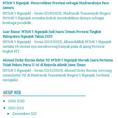
MTsN 5 Nganjuk: Menorehkan Prestasi sebagai Madrasahnya Para
Jawara
(MTsN 5 Nganjuk) - Senin (21/8/2023), Madrasah Tsanawiyah Negeri
(MTsN) 5 Nganjuk semakin kokoh membuktikan dirinya sebagai
lembaga pendidik...
Luar Biasa! MTsN 5 Nganjuk Jadi Juara Umum Porseni Tingkat
Kabupaten Nganjuk Tahun 2023
(MTsN 5 Nganjuk) - Senin (20/3/2023), Alhamdulillah MTsN 5 Nganjuk
melalui 34 siswa/i nya memborong banyak piala di ajang Porseni
tingkat MT...
Ahmad Dicky Kurnia Kelas 9D MTsN 5 Nganjuk Meraih Juara Pertama
Tolak Peluru Putra U-16 di Kejurda Atletik Jawa Timur
(MTsN 5 Nganjuk) - Senin (13/11/2023), Ahmad Dicky Kurnia, seorang
siswa kelas 9D di Madrasah Tsanawiyah Negeri 5 Nganjuk, berhasil
mengukir...
ARSIP WEB
►
2026
(136)
▼
2025
(231)
►
Desember
(22)