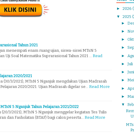
►
2026
▼
2025
(
►
De
►
No
►
Ok
rarasional Tahun 2021
►
Se
gan menempati enam ruang ujian, siswa-siswi MTsN 5
►
Agu
an Uji Soal Matematika Suprarasional Tahun 2021 …
Read
►
Juli
►
Jun
lajaran 2020/2021
►
Me
sa (30/3/2021), MTsN 5 Nganjuk mengdakan Ujian Madrasah
 Pelajaran 2020/2021. Ujian Madrasah digelar se…
Read More
►
Apr
►
Ma
▼
Feb
 MTsN 5 Nganjuk Tahun Pelajaran 2021/2022
Remb
 (20/3/2021), MTsN 5 Nganjuk menggelar kegiatan Tes Tulis
Un
ran dan Fasholatan (BTAF) bagi calon peserta…
Read More
MTs
P