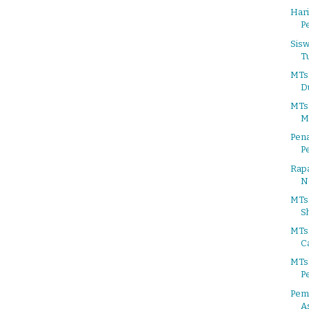
Har
P
Sisw
Tu
MTs
D
MTs
M
Pena
Pe
Rapa
N
MTsN
Sh
MTs
Ca
MTs
P
Pem
A