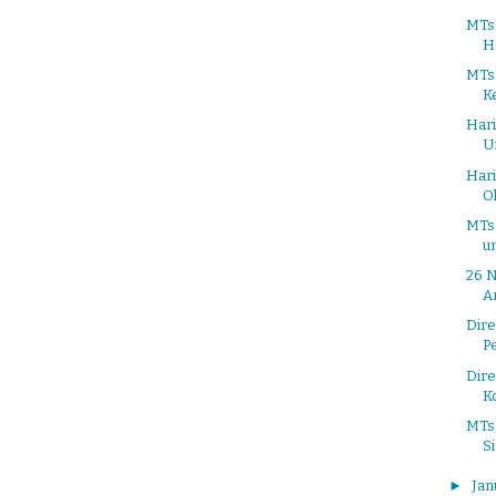
MTsN
HP
MTs
K
Har
U
Har
O
MTsN
un
26 
A
Dire
P
Dire
K
MTsN
S
►
Jan