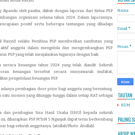
mad Abdul Rasyid.
Nama
ipandu oleh panitia, diikuti dengan laporan dari Ketua PSP
bangan organisasi selama tahun 2024. Dalam laporannya,
ncapaian positif serta beberapa tantangan yang dihadapi
Email
*
l Rasyid selaku Pembina PSP memberikan sambutan yang
Pesan
*
 aktif anggota dalam mengelola dan mengembangkan PSP.
urus PSP yang telah menjalankan tugasnya dengan baik.
 neraca keuangan tahun 2024 yang telah diaudit. Seluruh
poran keuangan tersebut secara musyawarah mufakat,
litas pengelolaan keuangan PSP.
adanya pembagian door prize bagi anggota yang beruntung.
TAUTAN
ah satu momen yang ditunggu-tunggu dalam setiap RAT sebagai
RDM
a dan pembagian Sisa Hasil Usaha (SHU) kepada seluruh
PALING S
 ini, diharapkan PSP MTsN 5 Nganjuk dapat terus berkembang
 bagi seluruh anggotanya. (atoillah/Photo: Atoillah)
ARSIP W