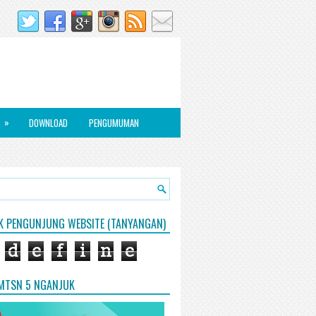
»
DOWNLOAD
PENGUMUMAN
IK PENGUNJUNG WEBSITE (TANYANGAN)
d
e
f
i
n
e
 MTSN 5 NGANJUK