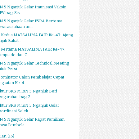
 5 Nganjuk Gelar Imunisasi Vaksin
V bagi Sis...
N 5 Nganjuk Gelar P5RA Bertema
ewirausahaan un...
i Kedua MATSALIMA FAIR Ke-47: Ajang
njuk Bakat...
i Pertama MATSALIMA FAIR Ke-47:
limpiade dan C...
 5 Nganjuk Gelar Technical Meeting
tuk Persi...
Nominator Calon Pembelajar Cepat
ngkatan Ke-4 ...
ktur SKS MTsN 5 Nganjuk Beri
engarahan bagi 2...
ktur SKS MTsN 5 Nganjuk Gelar
oordinasi Selek...
 5 Nganjuk Gelar Rapat Pemilihan
iswa Pembela...
uari
(16)