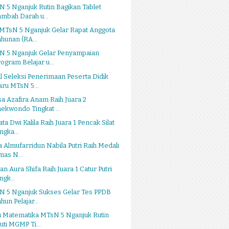
 5 Nganjuk Rutin Bagikan Tablet
ambah Darah u...
 MTsN 5 Nganjuk Gelar Rapat Anggota
ahunan (RA...
N 5 Nganjuk Gelar Penyampaian
rogram Belajar u...
l Seleksi Penerimaan Peserta Didik
aru MTsN 5...
a Azafira Anam Raih Juara 2
aekwondo Tingkat ...
ta Dwi Kalila Raih Juara 1 Pencak Silat
ngka...
a Almufarridun Nabila Putri Raih Medali
mas N...
lian Aura Shifa Raih Juara 1 Catur Putri
ngk...
N 5 Nganjuk Sukses Gelar Tes PPDB
hun Pelajar...
u Matematika MTsN 5 Nganjuk Rutin
uti MGMP Ti...