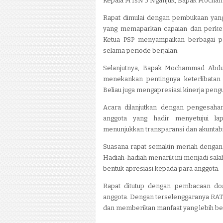
Kepala MTsN 5 Nganjuk, Bapak Mocham
Rapat dimulai dengan pembukaan yang d
yang memaparkan capaian dan perkem
Ketua PSP menyampaikan berbagai pe
selama periode berjalan.
Selanjutnya, Bapak Mochammad Abdu
menekankan pentingnya keterlibatan
Beliau juga mengapresiasi kinerja peng
Acara dilanjutkan dengan pengesahan
anggota yang hadir menyetujui la
menunjukkan transparansi dan akuntabi
Suasana rapat semakin meriah dengan 
Hadiah-hadiah menarik ini menjadi sal
bentuk apresiasi kepada para anggota.
Rapat ditutup dengan pembacaan do
anggota. Dengan terselenggaranya RAT
dan memberikan manfaat yang lebih besar