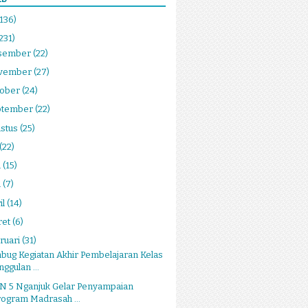
(136)
231)
sember
(22)
vember
(27)
tober
(24)
ptember
(22)
stus
(25)
(22)
i
(15)
i
(7)
il
(14)
ret
(6)
ruari
(31)
ug Kegiatan Akhir Pembelajaran Kelas
ggulan ...
N 5 Nganjuk Gelar Penyampaian
rogram Madrasah ...