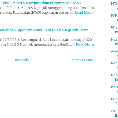
TAF PPDB MTsN 5 Nganjuk Tahun Pelajaran 2021/2022
MTsN
 (20/3/2021), MTsN 5 Nganjuk menggelar kegiatan Tes Tulis
T
ran dan Fasholatan (BTAF) bagi calon peserta…
Read More
PSP
T
MTs
lajar dan Lapor Diri Siswa Baru MTsN 5 Nganjuk Tahun
P
Hasi
 (27/3/2021), Bertempat di Aula lantai dasar, sebanyak 320
B
k baru MTsN 5 Nganjuk menghadiri kegiatan&nb…
Read More
Ayes
T
Beranda
Posting Lama →
Rena
Ti
Najl
E
Bril
Ti
MTs
Ta
Gur
Ik