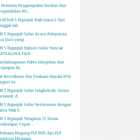
i Pertama Pengumpulan Berkas dan
engambilan No...
i MTsN 5 Nganjuk Raih Juara 2 Tari
nggal dal...
N 5 Nganjuk Gelar Acara Pelepasan
ua Guru yang...
N 5 Nganjuk Sukses Gelar Puncak
ATSALIMA FAIR ...
ndatanganan Pakta Integritas dan
rjanjian Ki...
t Koordinasi dan Evaluasi Kepala MTs
egeri Se...
 5 Nganjuk Gelar Istighotsah, Gema
olawat, d...
N 5 Nganjuk Gelar Pertemuan dengan
lon Wali S...
N 5 Nganjuk Tetapkan 15 Siswa
embelajar Cepat ...
bukaan Magang PLP MPI dan PLP
sistensi Mengaja...