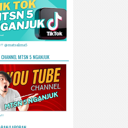
e!! @matsalima5
 CHANNEL MTSN 5 NGANJUK
!!
ARAN/LAPORAN