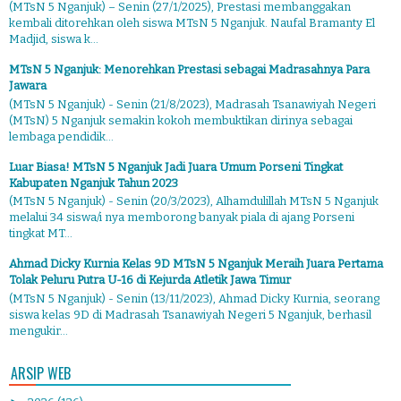
(MTsN 5 Nganjuk) – Senin (27/1/2025), Prestasi membanggakan
kembali ditorehkan oleh siswa MTsN 5 Nganjuk. Naufal Bramanty El
Madjid, siswa k...
MTsN 5 Nganjuk: Menorehkan Prestasi sebagai Madrasahnya Para
Jawara
(MTsN 5 Nganjuk) - Senin (21/8/2023), Madrasah Tsanawiyah Negeri
(MTsN) 5 Nganjuk semakin kokoh membuktikan dirinya sebagai
lembaga pendidik...
Luar Biasa! MTsN 5 Nganjuk Jadi Juara Umum Porseni Tingkat
Kabupaten Nganjuk Tahun 2023
(MTsN 5 Nganjuk) - Senin (20/3/2023), Alhamdulillah MTsN 5 Nganjuk
melalui 34 siswa/i nya memborong banyak piala di ajang Porseni
tingkat MT...
Ahmad Dicky Kurnia Kelas 9D MTsN 5 Nganjuk Meraih Juara Pertama
Tolak Peluru Putra U-16 di Kejurda Atletik Jawa Timur
(MTsN 5 Nganjuk) - Senin (13/11/2023), Ahmad Dicky Kurnia, seorang
siswa kelas 9D di Madrasah Tsanawiyah Negeri 5 Nganjuk, berhasil
mengukir...
ARSIP WEB