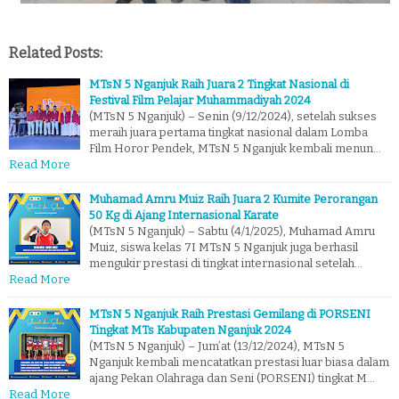
Related Posts:
MTsN 5 Nganjuk Raih Juara 2 Tingkat Nasional di
Festival Film Pelajar Muhammadiyah 2024
(MTsN 5 Nganjuk) – Senin (9/12/2024), setelah sukses
meraih juara pertama tingkat nasional dalam Lomba
Film Horor Pendek, MTsN 5 Nganjuk kembali menun…
Read More
Muhamad Amru Muiz Raih Juara 2 Kumite Perorangan
50 Kg di Ajang Internasional Karate
(MTsN 5 Nganjuk) – Sabtu (4/1/2025), Muhamad Amru
Muiz, siswa kelas 7I MTsN 5 Nganjuk juga berhasil
mengukir prestasi di tingkat internasional setelah…
Read More
MTsN 5 Nganjuk Raih Prestasi Gemilang di PORSENI
Tingkat MTs Kabupaten Nganjuk 2024
(MTsN 5 Nganjuk) – Jum’at (13/12/2024), MTsN 5
Nganjuk kembali mencatatkan prestasi luar biasa dalam
ajang Pekan Olahraga dan Seni (PORSENI) tingkat M…
Read More