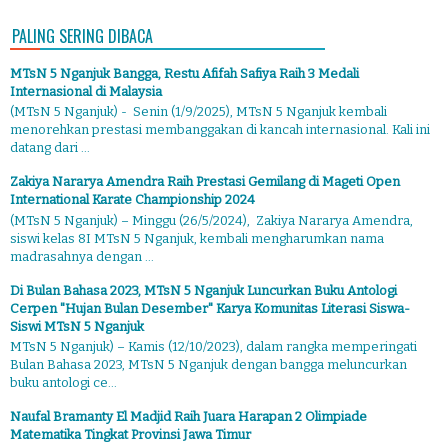
PALING SERING DIBACA
MTsN 5 Nganjuk Bangga, Restu Afifah Safiya Raih 3 Medali
Internasional di Malaysia
(MTsN 5 Nganjuk) - Senin (1/9/2025), MTsN 5 Nganjuk kembali
menorehkan prestasi membanggakan di kancah internasional. Kali ini
datang dari ...
Zakiya Nararya Amendra Raih Prestasi Gemilang di Mageti Open
International Karate Championship 2024
(MTsN 5 Nganjuk) – Minggu (26/5/2024), Zakiya Nararya Amendra,
siswi kelas 8I MTsN 5 Nganjuk, kembali mengharumkan nama
madrasahnya dengan ...
Di Bulan Bahasa 2023, MTsN 5 Nganjuk Luncurkan Buku Antologi
Cerpen "Hujan Bulan Desember" Karya Komunitas Literasi Siswa-
Siswi MTsN 5 Nganjuk
MTsN 5 Nganjuk) – Kamis (12/10/2023), dalam rangka memperingati
Bulan Bahasa 2023, MTsN 5 Nganjuk dengan bangga meluncurkan
buku antologi ce...
Naufal Bramanty El Madjid Raih Juara Harapan 2 Olimpiade
Matematika Tingkat Provinsi Jawa Timur