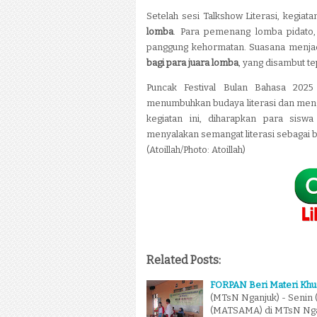
Setelah sesi Talkshow Literasi, kegiat
lomba
. Para pemenang lomba pidato, 
panggung kehormatan. Suasana menj
bagi para juara lomba
, yang disambut t
Puncak Festival Bulan Bahasa 202
menumbuhkan budaya literasi dan meng
kegiatan ini, diharapkan para sisw
menyalakan semangat literasi sebagai 
(Atoillah/Photo: Atoillah)
Related Posts:
FORPAN Beri Materi Kh
(MTsN Nganjuk) - Senin 
(MATSAMA) di MTsN Ngan