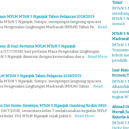
Timur
(MTsN 5 N
membangg
aan MPLM MTsN 5 Nganjuk Tahun Pelajaran 2018/2019
MTsN 5 Ng
ala MTsN 5 Nganjuk, Sutopo, mempimpin langsung upacara
siswa k...
a Pengenalan Lingkungan Madrasah (MPLM) Tahun Pe…
Read
MTsN 5 N
Madrasah
(MTsN 5 N
sus di Hari Pertama MPLM MTsN 5 Nganjuk
Tsanawiy
sa (17/7/2018), hari pertama Masa Pengenalan Lingkungan
kokoh me
N 5 Nganjuk diwarnai dengan kemeriahan dan a…
Read More
pendidik..
Luar Bia
Porseni T
M MTsN 5 Nganjuk Tahun Pelajaran 2018/2019
ala MTsN 5 Nganjuk, Sutopo, mempimpin langsung upacara
(MTsN 5 N
a Pengenalan Lingkungan Madrasah (MPLM) Tahun …
Read
Alhamduli
nya membo
tingkat MT
plin Diri Siswa-Siswinya, MTsN 5 Nganjuk Gandeng Kodim 0810
Ahmad Di
 (18/7/2018), sementara kelas 7 melaksanakan kegiatan MPLP
Meraih Ju
wa kelas VIII MTsN Nganjuk sejak pukul 0…
Read More
Kejurda A
(MTsN 5 N
Dicky Kur