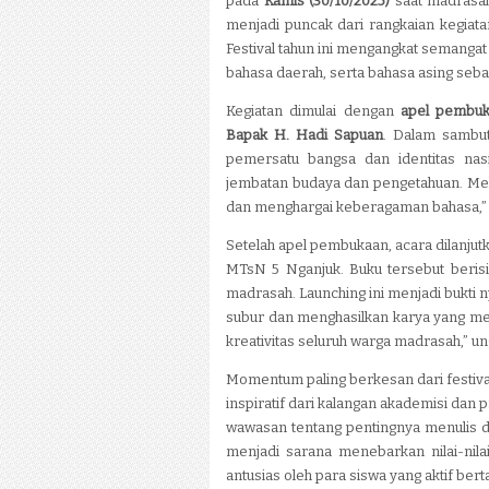
pada
Kamis (30/10/2025)
saat madrasa
menjadi puncak dari rangkaian kegiat
Festival tahun ini mengangkat semangat 
bahasa daerah, serta bahasa asing se
Kegiatan dimulai dengan
apel pembu
Bapak H. Hadi Sapuan
. Dalam sambut
pemersatu bangsa dan identitas nasi
jembatan budaya dan pengetahuan. Melal
dan menghargai keberagaman bahasa,” 
Setelah apel pembukaan, acara dilanju
MTsN 5 Nganjuk. Buku tersebut berisi
madrasah. Launching ini menjadi bukti 
subur dan menghasilkan karya yang me
kreativitas seluruh warga madrasah,” un
Momentum paling berkesan dari festival
inspiratif dari kalangan akademisi dan p
wawasan tentang pentingnya menulis da
menjadi sarana menebarkan nilai-nilai
antusias oleh para siswa yang aktif ber