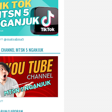
e!! @matsalima5
 CHANNEL MTSN 5 NGANJUK
!!
ARAN/LAPORAN