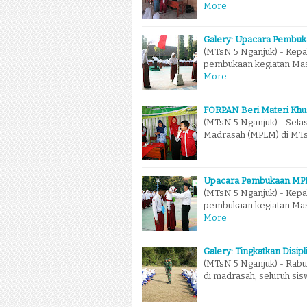
More
Galery: Upacara Pembuk
(MTsN 5 Nganjuk) - Kep
pembukaan kegiatan Mas
More
FORPAN Beri Materi Khu
(MTsN 5 Nganjuk) - Sela
Madrasah (MPLM) di MTs
Upacara Pembukaan MPL
(MTsN 5 Nganjuk) - Kep
pembukaan kegiatan Mas
More
Galery: Tingkatkan Disi
(MTsN 5 Nganjuk) - Rabu
di madrasah, seluruh sis