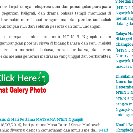
3 Medali 
an berlanjut dengan
ekspresi seni dan penampilan para juara
(MTsN 5 N
Nganjuk 
geguritan, kaligrafi, dan drama bahasa tampil memukau di
membangga
adi semakin meriah saat pengumuman dan
pemberian hadiah
datang dari
epuk tangan riuh dari seluruh peserta dan tamu undangan.
Zakiya Na
5 ini menjadi simbol komitmen MTsN 5 Nganjuk dalam
di Mageti
embangkan potensi siswa di bidang bahasa dan seni. Melalui
Champion
a semakin mencintai bahasa, berani berkarya, dan terus
(MTsN 5 N
Nararya A
bekal menuju generasi madrasah yang unggul dan berkarakter.
Nganjuk,
madrasahn
Di Bulan 
Luncurkan
Desember"
MTsN 5 N
MTsN 5 Ng
rangka m
Nganjuk 
antologi ce
usus di Hari Pertama MATSAMA MTsN Nganjuk
Naufal Br
(18/07/2016), hari pertama Masa Ta'aruf Siswa Madrasah
Olimpiade
juk diwarnai dengan kemeriahan dan antusisme da…
Read