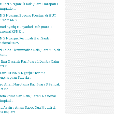
MTsN 5 Nganjuk Raih Juara Harapan 1
impiade ...
N 5 Nganjuk Borong Prestasi di HUT
e-32 MAN 2 ...
ad Syafiq Musyadad Raih Juara 3
asional KSNR ...
 5 Nganjuk Peringati Hari Santri
asional 2025...
i Zelda Tivatunnafisa Raih Juara 2 Tolak
lur...
 Ilmi Nasihah Raih Juara 1 Lomba Catur
tri T...
 Guru MTsN 5 Nganjuk Terima
enghargaan Satyala...
ro Affan Narotama Raih Juara 3 Pencak
lat Be...
ieta Prima Sari Raih Juara 3 Nasional
impiad...
a Azafira Anam Sabet Dua Medali di
ua Kejuara...