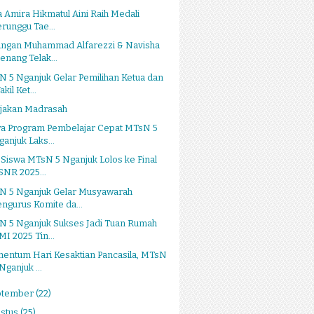
a Amira Hikmatul Aini Raih Medali
erunggu Tae...
angan Muhammad Alfarezzi & Navisha
enang Telak...
 5 Nganjuk Gelar Pemilihan Ketua dan
kil Ket...
ijakan Madrasah
wa Program Pembelajar Cepat MTsN 5
ganjuk Laks...
 Siswa MTsN 5 Nganjuk Lolos ke Final
SNR 2025...
N 5 Nganjuk Gelar Musyawarah
engurus Komite da...
N 5 Nganjuk Sukses Jadi Tuan Rumah
MI 2025 Tin...
entum Hari Kesaktian Pancasila, MTsN
Nganjuk ...
ptember
(22)
stus
(25)