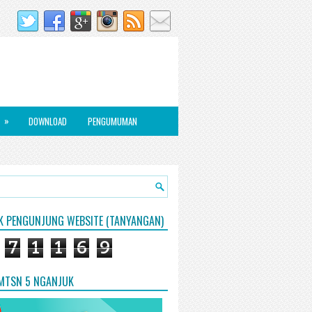
»
DOWNLOAD
PENGUMUMAN
IK PENGUNJUNG WEBSITE (TANYANGAN)
7
1
1
6
9
 MTSN 5 NGANJUK