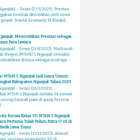
ganjuk) – Senin (27/1/2025), Prestasi
akan kembali ditorehkan oleh siswa
anjuk. Naufal Bramanty El Madjid,
ganjuk: Menorehkan Prestasi sebagai
nya Para Jawara
ganjuk) - Senin (21/8/2023), Madrasah
ah Negeri (MTsN) 5 Nganjuk semakin
mbuktikan dirinya sebagai lembaga
.
sa! MTsN 5 Nganjuk Jadi Juara Umum
ingkat Kabupaten Nganjuk Tahun 2023
ganjuk) - Senin (20/3/2023),
llah MTsN 5 Nganjuk melalui 34 siswa/i
rong banyak piala di ajang Porseni
...
cky Kurnia Kelas 9D MTsN 5 Nganjuk
ara Pertama Tolak Peluru Putra U-16 di
tletik Jawa Timur
ganjuk) - Senin (13/11/2023), Ahmad
nia, seorang siswa kelas 9D di