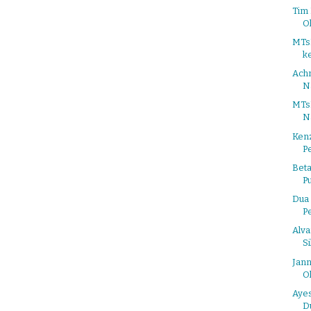
Tim 
Ol
MTs
k
Achm
N
MTsN
N
Kenz
Pe
Beta
Pu
Dua
P
Alva
Si
Jann
Ol
Ayes
D