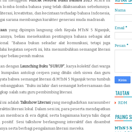
h ini menggelar
Puncak Festival Bulan Bahasa 2025
. Acara ini
an lomba-lomba bahasa yang telah dilaksanakan sebelumnya.
Nama
literasi, kreativitas, dan kecintaan terhadap bahasa Indonesia,
bagai sarana membangun karakter generasi muda madrasah.
Email
*
kaan
yang dipimpin langsung oleh Kepala MTsN 5 Nganjuk,
annya, beliau menekankan pentingnya bahasa sebagai alat
onal. “Bahasa bukan sekadar alat komunikasi, tetapi juga
Pesan
*
ui kegiatan seperti ini, kita menumbuhkan semangat literasi
ujar beliau penuh makna.
tkan dengan
Launching Buku “SURUP”
, karya kolektif dari warga
 kumpulan antologi cerpen yang ditulis oleh siswa dan guru
nyata bahwa semangat literasi di MTsN 5 Nganjuk terus tumbuh
mbanggakan. “Buku ini lahir dari semangat kebersamaan dan
TAUTAN
gkap salah satu guru pembimbing literasi.
 ini adalah
Talkshow Literasi
yang menghadirkan narasumber
RDM
raktisi literasi lokal. Dalam sesi ini, para peserta mendapatkan
n membaca di era digital, serta bagaimana karya tulis dapat
PALING S
 positif. Sesi talkshow berlangsung interaktif dan disambut
MTsN 5 Ng
tanya serta berbagi pengalaman literasi mereka.