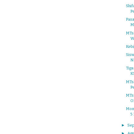
Shif
P
Pas
M
MTsN
Wa
Keb
Sis
N
Tiga
K
MTs
P
MTs
O
Mom
5 
►
Se
►
Agu