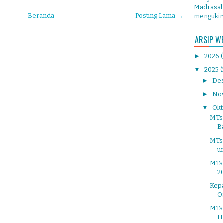
Madrasah 
Beranda
Posting Lama →
mengukir.
ARSIP W
►
2026
▼
2025
(
►
De
►
No
▼
Ok
MTsN
Ba
MTs
un
MTs
2
Kepa
O
MTsN
H