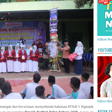
Follow M
YOUTUBE
Subscribe
mangat dan keceriaan menyelimuti halaman MTsN 5 Nganjuk
KOTAK S