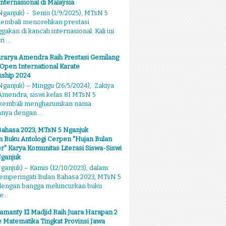
Internasional di Malaysia
ganjuk) - Senin (1/9/2025), MTsN 5
kembali menorehkan prestasi
kan di kancah internasional. Kali ini
 ...
rarya Amendra Raih Prestasi Gemilang
 Open International Karate
ship 2024
ganjuk) – Minggu (26/5/2024), Zakiya
mendra, siswi kelas 8I MTsN 5
 kembali mengharumkan nama
ya dengan ...
Bahasa 2023, MTsN 5 Nganjuk
 Buku Antologi Cerpen "Hujan Bulan
 Karya Komunitas Literasi Siswa-Siswi
ganjuk
anjuk) – Kamis (12/10/2023), dalam
emperingati Bulan Bahasa 2023, MTsN 5
dengan bangga meluncurkan buku
...
amanty El Madjid Raih Juara Harapan 2
 Matematika Tingkat Provinsi Jawa