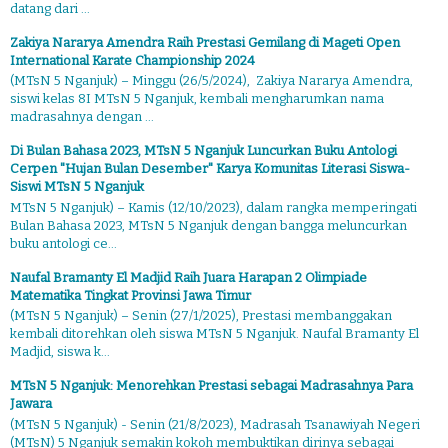
datang dari ...
Zakiya Nararya Amendra Raih Prestasi Gemilang di Mageti Open
International Karate Championship 2024
(MTsN 5 Nganjuk) – Minggu (26/5/2024), Zakiya Nararya Amendra,
siswi kelas 8I MTsN 5 Nganjuk, kembali mengharumkan nama
madrasahnya dengan ...
Di Bulan Bahasa 2023, MTsN 5 Nganjuk Luncurkan Buku Antologi
Cerpen "Hujan Bulan Desember" Karya Komunitas Literasi Siswa-
Siswi MTsN 5 Nganjuk
MTsN 5 Nganjuk) – Kamis (12/10/2023), dalam rangka memperingati
Bulan Bahasa 2023, MTsN 5 Nganjuk dengan bangga meluncurkan
buku antologi ce...
Naufal Bramanty El Madjid Raih Juara Harapan 2 Olimpiade
Matematika Tingkat Provinsi Jawa Timur
(MTsN 5 Nganjuk) – Senin (27/1/2025), Prestasi membanggakan
kembali ditorehkan oleh siswa MTsN 5 Nganjuk. Naufal Bramanty El
Madjid, siswa k...
MTsN 5 Nganjuk: Menorehkan Prestasi sebagai Madrasahnya Para
Jawara
(MTsN 5 Nganjuk) - Senin (21/8/2023), Madrasah Tsanawiyah Negeri
(MTsN) 5 Nganjuk semakin kokoh membuktikan dirinya sebagai