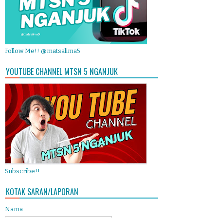
Follow Me!! @matsalima5
YOUTUBE CHANNEL MTSN 5 NGANJUK
Subscribe!!
KOTAK SARAN/LAPORAN
Nama