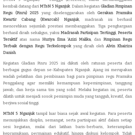
kembali datang dari
MTsN 5 Nganjuk
. Dalam kegiatan
Gladian Pimpinan
Regu (Pinru) 2025
yang diselenggarakan oleh
Gerakan Pramuka
Kwartir Cabang (Kwarcab) Nganjuk
, madrasah ini berhasil
menorehkan sejumlah prestasi membanggakan. Tiga penghargaan
berhasil diraih sekaligus, yakni
Madrasah Partisipan Tertinggi
,
Peserta
Teraktif
atas nama
Huriya Ilma ‘Azizi Malika
, dan
Pimpinan Regu
Terbaik dengan Regu Terkelompok
yang diraih oleh
Alvin Khairiza
Danish
.
Kegiatan Gladian Pinru 2025 ini diikuti oleh ratusan peserta dari
berbagai gugus depan se-Kabupaten Nganjuk. Ajang ini merupakan
wadah pelatihan dan pembinaan bagi para pimpinan regu Pramuka
Penggalang agar memiliki kemampuan kepemimpinan, tanggung
jawab, dan kerja sama tim yang solid. Melalui kegiatan ini, peserta
dilatih untuk menjadi sosok pemimpin muda yang tangguh, kreatif, dan
berjiwa sosial tinggi.
MTsN 5 Nganjuk
tampil luar biasa sejak awal kegiatan. Para peserta
menunjukkan disiplin, semangat, serta partisipasi aktif dalam setiap
sesi kegiatan, mulai dari latihan baris-berbaris, keterampilan
kepramukaan, permainan edukatif, hingga diskusi kelompok. Tidak