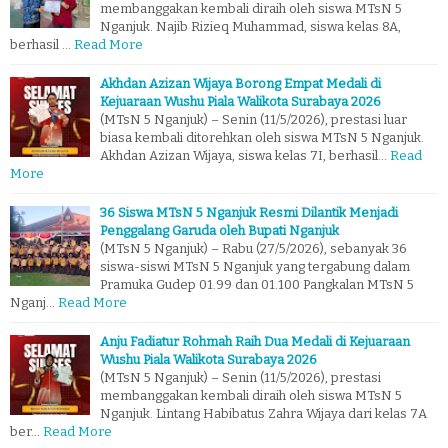
membanggakan kembali diraih oleh siswa MTsN 5
Nganjuk. Najib Rizieq Muhammad, siswa kelas 8A,
berhasil …
Read More
Akhdan Azizan Wijaya Borong Empat Medali di
Kejuaraan Wushu Piala Walikota Surabaya 2026
(MTsN 5 Nganjuk) – Senin (11/5/2026), prestasi luar
biasa kembali ditorehkan oleh siswa MTsN 5 Nganjuk.
Akhdan Azizan Wijaya, siswa kelas 7I, berhasil…
Read
More
36 Siswa MTsN 5 Nganjuk Resmi Dilantik Menjadi
Penggalang Garuda oleh Bupati Nganjuk
(MTsN 5 Nganjuk) – Rabu (27/5/2026), sebanyak 36
siswa-siswi MTsN 5 Nganjuk yang tergabung dalam
Pramuka Gudep 01.99 dan 01.100 Pangkalan MTsN 5
Nganj…
Read More
Anju Fadiatur Rohmah Raih Dua Medali di Kejuaraan
Wushu Piala Walikota Surabaya 2026
(MTsN 5 Nganjuk) – Senin (11/5/2026), prestasi
membanggakan kembali diraih oleh siswa MTsN 5
Nganjuk. Lintang Habibatus Zahra Wijaya dari kelas 7A
ber…
Read More