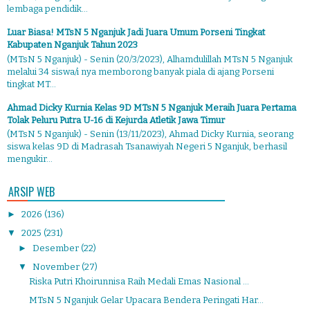
lembaga pendidik...
Luar Biasa! MTsN 5 Nganjuk Jadi Juara Umum Porseni Tingkat
Kabupaten Nganjuk Tahun 2023
(MTsN 5 Nganjuk) - Senin (20/3/2023), Alhamdulillah MTsN 5 Nganjuk
melalui 34 siswa/i nya memborong banyak piala di ajang Porseni
tingkat MT...
Ahmad Dicky Kurnia Kelas 9D MTsN 5 Nganjuk Meraih Juara Pertama
Tolak Peluru Putra U-16 di Kejurda Atletik Jawa Timur
(MTsN 5 Nganjuk) - Senin (13/11/2023), Ahmad Dicky Kurnia, seorang
siswa kelas 9D di Madrasah Tsanawiyah Negeri 5 Nganjuk, berhasil
mengukir...
ARSIP WEB
►
2026
(136)
▼
2025
(231)
►
Desember
(22)
▼
November
(27)
Riska Putri Khoirunnisa Raih Medali Emas Nasional ...
MTsN 5 Nganjuk Gelar Upacara Bendera Peringati Har...