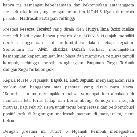
hanya itu, semangat kebersamaan dan kekompakan antaranggota
menjadi nilai lebih yang mengantarkan tim MTsN 5 Nganjuk meraih
predikat
Madrasah Partisipan Tertinggi
.
Prestasi
Peserta Teraktif
yang diraih oleh
Huriya Ilma ‘Azizi Malika
menjadi bukti nyata bahwa peserta dari MTsN 5 Nganjuk memiliki
dedikasi tinggi dan aktif berkontribusi dalam setiap kegiatan.
Sementara itu,
Alvin Khairiza Danish
berhasil menunjukkan
kemampuan kepemimpinan luar biasa dan membawa regunya tampil
kompak, sehingga meraih penghargaan
Pimpinan Regu Terbaik
dengan Regu Terkelompok
.
Kepala MTsN 5 Nganjuk,
Bapak H. Hadi Sapuan
, menyampaikan rasa
syukur dan bangganya atas prestasi yang diraih para siswa.
“Keberhasilan ini menunjukkan bahwa semangat kepramukaan di
madrasah kita terus hidup dan berkembang. Semoga ini menjadi
motivasi bagi seluruh siswa untuk terus berprestasi dan berkontribusi
positif, baik di lingkungan madrasah maupun di masyarakat,” tutur
beliau.
Dengan prestasi ini, MTsN 5 Nganjuk kembali menegaskan