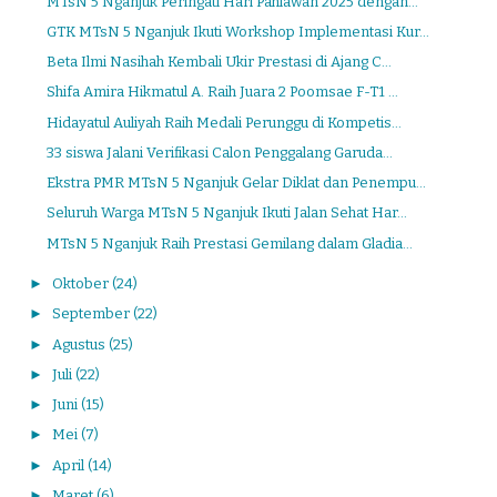
MTsN 5 Nganjuk Peringati Hari Pahlawan 2025 dengan...
GTK MTsN 5 Nganjuk Ikuti Workshop Implementasi Kur...
Beta Ilmi Nasihah Kembali Ukir Prestasi di Ajang C...
Shifa Amira Hikmatul A. Raih Juara 2 Poomsae F-T1 ...
Hidayatul Auliyah Raih Medali Perunggu di Kompetis...
33 siswa Jalani Verifikasi Calon Penggalang Garuda...
Ekstra PMR MTsN 5 Nganjuk Gelar Diklat dan Penempu...
Seluruh Warga MTsN 5 Nganjuk Ikuti Jalan Sehat Har...
MTsN 5 Nganjuk Raih Prestasi Gemilang dalam Gladia...
►
Oktober
(24)
►
September
(22)
►
Agustus
(25)
►
Juli
(22)
►
Juni
(15)
►
Mei
(7)
►
April
(14)
►
Maret
(6)