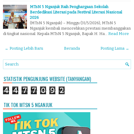
MTsN 5 Nganjuk Raih Penghargaan Sekolah
Berdedikasi Literasi pada Festival Literasi Nasional
2026
(MTsN 5 Nganjuk) – Minggu (31/5/2026), MTsN 5
Nganjuk kembali menorehkan prestasi membanggakan
di tingkat nasional. Kepala MTsN 5 Nganjuk, Bapak H. Ha…
Read More
← Posting Lebih Baru
Beranda
Posting Lama →
STATISTIK PENGUNJUNG WEBSITE (TANYANGAN)
4
4
7
7
0
9
2
TIK TOK MTSN 5 NGANJUK