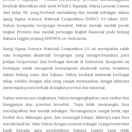
kembali ditorehkan oleh siswi MTsN 5 Nganjuk, Felicia Larasati Irawan
dari kelas 9D, yang berhasil mendulang dua medali sekaligus dalam
ajang Sigma Science National Competition (SSNC) 2.0 tahun 2025.
Dalam kompetisi bergengsi tersebut, Felicia meraih medali perak
tingkat Provinsi dan medali perunggu tingkat Nasional pada bidang
Bahasa Inggris jenjang SMP/MTs se-Indonesia.
Ajang Sigma Science National Competition 2.0 ini merupakan salah
satu kompetisi akademik bergengsi yang mempertemukan para
pelajar berprestasi dari berbagai daerah di Indonesia. Kompetisi ini
bertujuan untuk mengasah kemampuan akademik siswa, terutama
dalam bidang sains dan bahasa. Felicia berhasil melewati berbagai
tahap seleksi dengan nilai yang sangat memuaskan, hingga akhirnya
menempati posisi terbaik di tingkat provinsi dan nasional.
Dalam wawancara singkatnya, Felicia mengungkapkan rasa syukur dan
bangganya atas prestasi tersebut. “Saya tidak menyangka bisa
mendapatkan dua medali sekaligus. Persaingannya sangat ketat, tapi
berkat doa, dukungan guru, dan semangat belajar, akhirnya saya bisa
meraih hasil ini,” tutur Felicia dengan senyum bahagia. Ia juga berterima
kasih kepada guru pembimbing Bahasa Inggris yang telah