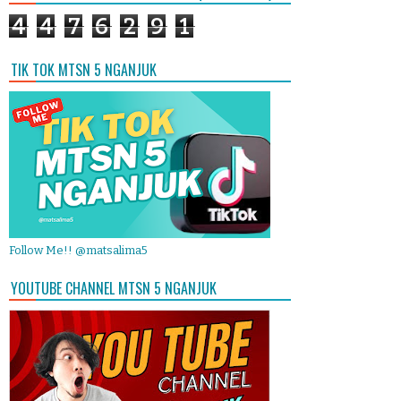
4
4
7
6
2
9
1
TIK TOK MTSN 5 NGANJUK
Follow Me!! @matsalima5
YOUTUBE CHANNEL MTSN 5 NGANJUK