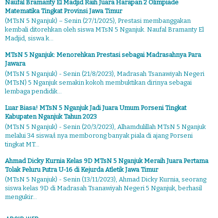
Naufal Bramanty El Madjid Raih Juara Harapan 2 Olimpiade
Matematika Tingkat Provinsi Jawa Timur
(MTsN 5 Nganjuk) – Senin (27/1/2025), Prestasi membanggakan
kembali ditorehkan oleh siswa MTsN 5 Nganjuk. Naufal Bramanty El
Madjid, siswa k...
MTsN 5 Nganjuk: Menorehkan Prestasi sebagai Madrasahnya Para
Jawara
(MTsN 5 Nganjuk) - Senin (21/8/2023), Madrasah Tsanawiyah Negeri
(MTsN) 5 Nganjuk semakin kokoh membuktikan dirinya sebagai
lembaga pendidik...
Luar Biasa! MTsN 5 Nganjuk Jadi Juara Umum Porseni Tingkat
Kabupaten Nganjuk Tahun 2023
(MTsN 5 Nganjuk) - Senin (20/3/2023), Alhamdulillah MTsN 5 Nganjuk
melalui 34 siswa/i nya memborong banyak piala di ajang Porseni
tingkat MT...
Ahmad Dicky Kurnia Kelas 9D MTsN 5 Nganjuk Meraih Juara Pertama
Tolak Peluru Putra U-16 di Kejurda Atletik Jawa Timur
(MTsN 5 Nganjuk) - Senin (13/11/2023), Ahmad Dicky Kurnia, seorang
siswa kelas 9D di Madrasah Tsanawiyah Negeri 5 Nganjuk, berhasil
mengukir...