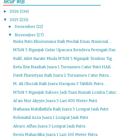
ARSIP WEB
►
2026
(136)
▼
2025
(231)
►
Desember
(22)
▼
November
(27)
Riska Putri Khoirunnisa Raih Medali Emas Nasional ...
MTsN 5 Nganjuk Gelar Upacara Bendera Peringati Har...
Rafif, Atlet Karate Muda MTsN 5 Nganjuk Tembus Tig...
Beta Ilmi Nasihah Juara 1 Turnamen Catur Putri HAB...
Davit Fharistyan Raih Juara 2 Turnamen Catur Putra...
M. Ali Ghozali Raih Juara Harapan 3 Tahfidz Putra ...
MTsN 5 Nganjuk Sukses Jadi Tuan Rumah Lomba Catur ...
Al’ais Nur Aliyyin Juara 3 Lari 400 Meter Putri
Nathania Nabillathifa Raih Juara 3 Lompat Jauh Putri
Rohmatul Azza Juara 1 Lompat Jauh Putri
Alvaro Affan Juara 3 Lompat Jauh Putra
Revin Mahardika Juara 1 Lari 100 Meter Putra