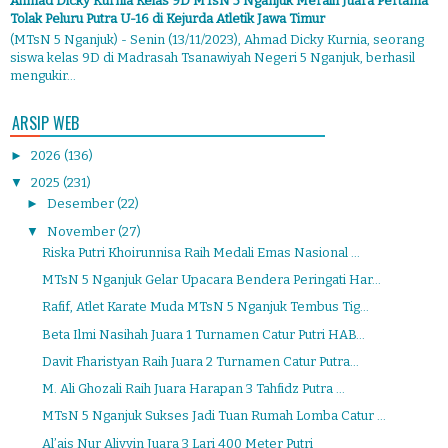
Ahmad Dicky Kurnia Kelas 9D MTsN 5 Nganjuk Meraih Juara Pertama
Tolak Peluru Putra U-16 di Kejurda Atletik Jawa Timur
(MTsN 5 Nganjuk) - Senin (13/11/2023), Ahmad Dicky Kurnia, seorang
siswa kelas 9D di Madrasah Tsanawiyah Negeri 5 Nganjuk, berhasil
mengukir...
ARSIP WEB
►
2026
(136)
▼
2025
(231)
►
Desember
(22)
▼
November
(27)
Riska Putri Khoirunnisa Raih Medali Emas Nasional ...
MTsN 5 Nganjuk Gelar Upacara Bendera Peringati Har...
Rafif, Atlet Karate Muda MTsN 5 Nganjuk Tembus Tig...
Beta Ilmi Nasihah Juara 1 Turnamen Catur Putri HAB...
Davit Fharistyan Raih Juara 2 Turnamen Catur Putra...
M. Ali Ghozali Raih Juara Harapan 3 Tahfidz Putra ...
MTsN 5 Nganjuk Sukses Jadi Tuan Rumah Lomba Catur ...
Al’ais Nur Aliyyin Juara 3 Lari 400 Meter Putri