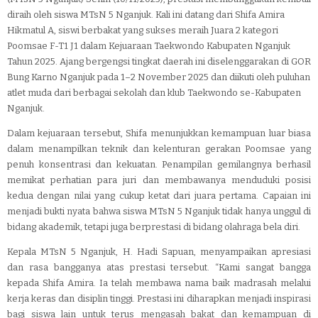
diraih oleh siswa MTsN 5 Nganjuk. Kali ini datang dari Shifa Amira
Hikmatul A, siswi berbakat yang sukses meraih Juara 2 kategori
Poomsae F-T1 J1 dalam Kejuaraan Taekwondo Kabupaten Nganjuk
Tahun 2025. Ajang bergengsi tingkat daerah ini diselenggarakan di GOR
Bung Karno Nganjuk pada 1–2 November 2025 dan diikuti oleh puluhan
atlet muda dari berbagai sekolah dan klub Taekwondo se-Kabupaten
Nganjuk.
Dalam kejuaraan tersebut, Shifa menunjukkan kemampuan luar biasa
dalam menampilkan teknik dan kelenturan gerakan Poomsae yang
penuh konsentrasi dan kekuatan. Penampilan gemilangnya berhasil
memikat perhatian para juri dan membawanya menduduki posisi
kedua dengan nilai yang cukup ketat dari juara pertama. Capaian ini
menjadi bukti nyata bahwa siswa MTsN 5 Nganjuk tidak hanya unggul di
bidang akademik, tetapi juga berprestasi di bidang olahraga bela diri.
Kepala MTsN 5 Nganjuk, H. Hadi Sapuan, menyampaikan apresiasi
dan rasa bangganya atas prestasi tersebut. “Kami sangat bangga
kepada Shifa Amira. Ia telah membawa nama baik madrasah melalui
kerja keras dan disiplin tinggi. Prestasi ini diharapkan menjadi inspirasi
bagi siswa lain untuk terus mengasah bakat dan kemampuan di