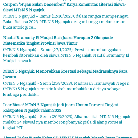
Cerpen "Hujan Bulan Desember" Karya Komunitas Literasi Siswa-
Siswi MTsN 5 Nganjuk
MTsN 5 Nganjuk) – Kamis (12/10/2023), dalam rangka memperingati
Bulan Bahasa 2023, MTsN 5 Nganjuk dengan bangga meluncurkan
buku antologi ce...
Naufal Bramanty El Madjid Raih Juara Harapan 2 Olimpiade
Matematika Tingkat Provinsi Jawa Timur
(MTsN 5 Nganjuk) – Senin (27/1/2025), Prestasi membanggakan
kembali ditorehkan oleh siswa MTsN 5 Nganjuk. Naufal Bramanty El
Madjid, siswa k...
MTsN 5 Nganjuk: Menorehkan Prestasi sebagai Madrasahnya Para
Jawara
(MTsN 5 Nganjuk) - Senin (21/8/2023), Madrasah Tsanawiyah Negeri
(MTsN) 5 Nganjuk semakin kokoh membuktikan dirinya sebagai
lembaga pendidik...
Luar Biasa! MTsN 5 Nganjuk Jadi Juara Umum Porseni Tingkat
Kabupaten Nganjuk Tahun 2023
(MTsN 5 Nganjuk) - Senin (20/3/2023), Alhamdulillah MTsN 5 Nganjuk
melalui 34 siswa/i nya memborong banyak piala di ajang Porseni
tingkat MT...