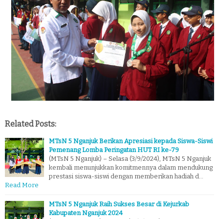
Related Posts:
MTsN 5 Nganjuk Berikan Apresiasi kepada Siswa-Siswi
Pemenang Lomba Peringatan HUT RI ke-79
(MTsN 5 Nganjuk) – Selasa (3/9/2024), MTsN 5 Nganjuk
kembali menunjukkan komitmennya dalam mendukung
prestasi siswa-siswi dengan memberikan hadiah d…
Read More
MTsN 5 Nganjuk Raih Sukses Besar di Kejurkab
Kabupaten Nganjuk 2024