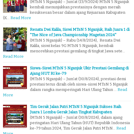
(MTsN 5 Nganjuk) – Jum’at (13/9/2024) MTsN 5 Nganjuk
kembali menunjukkan prestasinya dengan meraih
kesuksesan besar dalam ajang Kejuaraan Kabupaten
(K…
Read More
Renata Dwi Kalila, Siswi MTsN 5 Nganjuk, Raih Juara 1 di
"The Nice of Java Championship Magetan 2024"
(MTsN 5 Nganjuk) – Rabu (14/8/2024), Renata Dwi
Kalila, siswi kelas 9G MTsN 5 Nganjuk, kembali
menorehkan prestasi gemilang di tingkat Jawa sete…
Read More
Siswa-Siswi MTsN 5 Nganjuk Ukir Prestasi Gemilang di
Ajang HUT RI ke-79
(MTsN 5 Nganjuk) – Jum’at (30/8/2024), prestasi demi
prestasi terus diraih oleh siswa-siswi MTsN 5 Nganjuk
dalam rangka memperingati Hari Ulang Tahun …
Read
More
Tim Gerak Jalan Putri MTsN 5 Nganjuk Sukses Raih
Juara 1 Lomba Gerak Jalan Tingkat Kabupaten
(MTsN 5 Nganjuk) – Jum’at (30/8/2024), dalam ajang
peringatan Hari Ulang Tahun (HUT) Republik Indonesia
ke-79 tahun 2024, Tim Gerak Jalan Putri MTsN…
Read
More