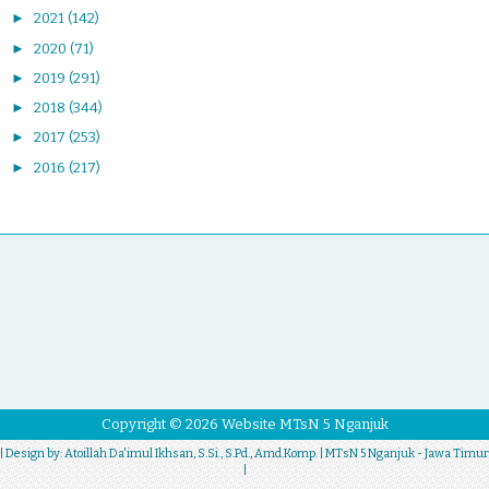
►
2021
(142)
►
2020
(71)
►
2019
(291)
►
2018
(344)
►
2017
(253)
►
2016
(217)
Copyright ©
2026
Website MTsN 5 Nganjuk
| Design by:
Atoillah Da'imul Ikhsan, S.Si., S.Pd., Amd.Komp.
| MTsN 5 Nganjuk - Jawa Timur
|