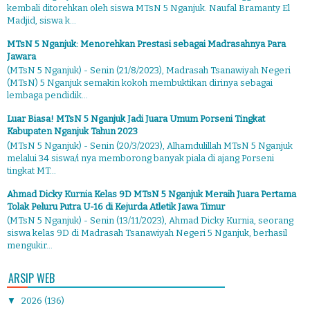
kembali ditorehkan oleh siswa MTsN 5 Nganjuk. Naufal Bramanty El
Madjid, siswa k...
MTsN 5 Nganjuk: Menorehkan Prestasi sebagai Madrasahnya Para
Jawara
(MTsN 5 Nganjuk) - Senin (21/8/2023), Madrasah Tsanawiyah Negeri
(MTsN) 5 Nganjuk semakin kokoh membuktikan dirinya sebagai
lembaga pendidik...
Luar Biasa! MTsN 5 Nganjuk Jadi Juara Umum Porseni Tingkat
Kabupaten Nganjuk Tahun 2023
(MTsN 5 Nganjuk) - Senin (20/3/2023), Alhamdulillah MTsN 5 Nganjuk
melalui 34 siswa/i nya memborong banyak piala di ajang Porseni
tingkat MT...
Ahmad Dicky Kurnia Kelas 9D MTsN 5 Nganjuk Meraih Juara Pertama
Tolak Peluru Putra U-16 di Kejurda Atletik Jawa Timur
(MTsN 5 Nganjuk) - Senin (13/11/2023), Ahmad Dicky Kurnia, seorang
siswa kelas 9D di Madrasah Tsanawiyah Negeri 5 Nganjuk, berhasil
mengukir...
ARSIP WEB
▼
2026
(136)