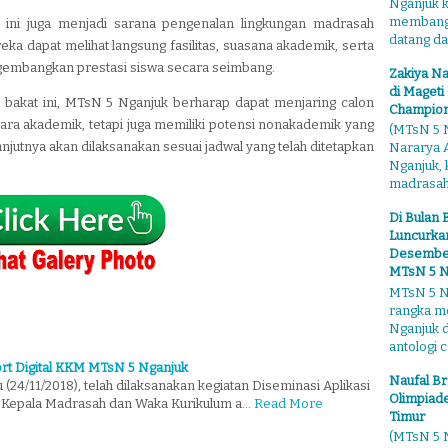
Nganjuk 
membangga
an ini juga menjadi sarana pengenalan lingkungan madrasah
datang dari
ka dapat melihat langsung fasilitas, suasana akademik, serta
mbangkan prestasi siswa secara seimbang.
Zakiya Na
di Mageti
k bakat ini, MTsN 5 Nganjuk berharap dapat menjaring calon
Champion
ara akademik, tetapi juga memiliki potensi nonakademik yang
(MTsN 5 N
utnya akan dilaksanakan sesuai jadwal yang telah ditetapkan
Nararya A
Nganjuk,
madrasahn
Di Bulan 
Luncurkan
Desember"
MTsN 5 N
MTsN 5 Ng
rangka m
Nganjuk 
antologi ce
ort Digital KKM MTsN 5 Nganjuk
Naufal Br
 (24/11/2018), telah dilaksanakan kegiatan Diseminasi Aplikasi
Olimpiade
gi Kepala Madrasah dan Waka Kurikulum a…
Read More
Timur
(MTsN 5 N