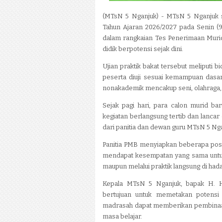
(MTsN 5 Nganjuk) - MTsN 5 Nganjuk su
Tahun Ajaran 2026/2027 pada Senin (9/
dalam rangkaian Tes Penerimaan Murid
didik berpotensi sejak dini.
Ujian praktik bakat tersebut meliputi
peserta diuji sesuai kemampuan dasar
nonakademik mencakup seni, olahraga, 
Sejak pagi hari, para calon murid bar
kegiatan berlangsung tertib dan lanca
dari panitia dan dewan guru MTsN 5 Ng
Panitia PMB menyiapkan beberapa pos uj
mendapat kesempatan yang sama untuk
maupun melalui praktik langsung di had
Kepala MTsN 5 Nganjuk, bapak H. Ha
bertujuan untuk memetakan potensi
madrasah dapat memberikan pembinaan 
masa belajar.