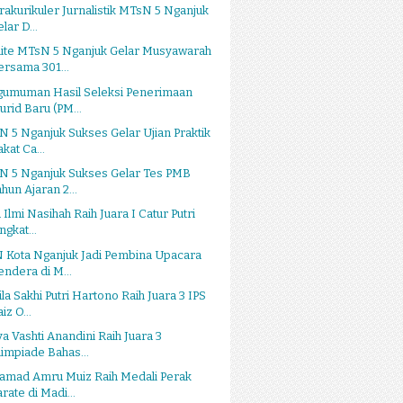
rakurikuler Jurnalistik MTsN 5 Nganjuk
lar D...
ite MTsN 5 Nganjuk Gelar Musyawarah
ersama 301...
gumuman Hasil Seleksi Penerimaan
urid Baru (PM...
 5 Nganjuk Sukses Gelar Ujian Praktik
kat Ca...
N 5 Nganjuk Sukses Gelar Tes PMB
ahun Ajaran 2...
 Ilmi Nasihah Raih Juara I Catur Putri
ngkat...
 Kota Nganjuk Jadi Pembina Upacara
endera di M...
la Sakhi Putri Hartono Raih Juara 3 IPS
iz O...
a Vashti Anandini Raih Juara 3
limpiade Bahas...
amad Amru Muiz Raih Medali Perak
rate di Madi...