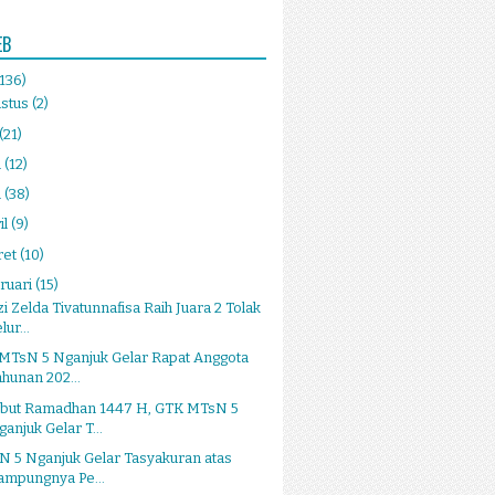
EB
(136)
stus
(2)
(21)
i
(12)
i
(38)
il
(9)
ret
(10)
ruari
(15)
i Zelda Tivatunnafisa Raih Juara 2 Tolak
lur...
 MTsN 5 Nganjuk Gelar Rapat Anggota
ahunan 202...
but Ramadhan 1447 H, GTK MTsN 5
ganjuk Gelar T...
 5 Nganjuk Gelar Tasyakuran atas
ampungnya Pe...