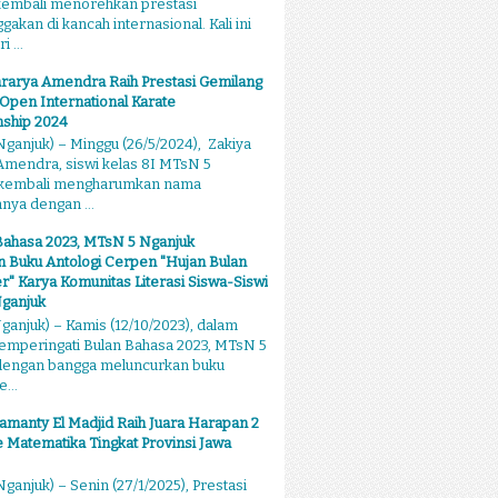
kembali menorehkan prestasi
kan di kancah internasional. Kali ini
 ...
rarya Amendra Raih Prestasi Gemilang
 Open International Karate
ship 2024
ganjuk) – Minggu (26/5/2024), Zakiya
mendra, siswi kelas 8I MTsN 5
 kembali mengharumkan nama
ya dengan ...
Bahasa 2023, MTsN 5 Nganjuk
 Buku Antologi Cerpen "Hujan Bulan
 Karya Komunitas Literasi Siswa-Siswi
ganjuk
anjuk) – Kamis (12/10/2023), dalam
emperingati Bulan Bahasa 2023, MTsN 5
dengan bangga meluncurkan buku
...
amanty El Madjid Raih Juara Harapan 2
 Matematika Tingkat Provinsi Jawa
ganjuk) – Senin (27/1/2025), Prestasi