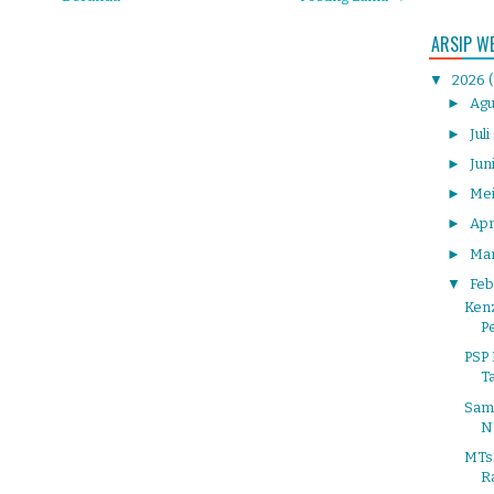
ARSIP W
▼
2026
►
Agu
►
Juli
►
Jun
►
Me
►
Apr
►
Ma
▼
Feb
Kenz
Pe
PSP
T
Sam
N
MTsN
R