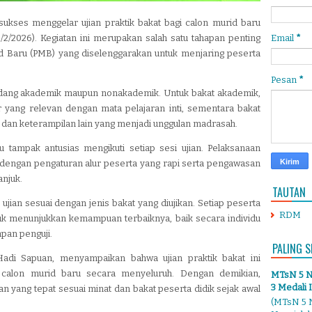
kses menggelar ujian praktik bakat bagi calon murid baru
2/2026). Kegiatan ini merupakan salah satu tahapan penting
Email
*
 Baru (PMB) yang diselenggarakan untuk menjaring peserta
Pesan
*
 bidang akademik maupun nonakademik. Untuk bakat akademik,
 yang relevan dengan mata pelajaran inti, sementara bakat
dan keterampilan lain yang menjadi unggulan madrasah.
u tampak antusias mengikuti setiap sesi ujian. Pelaksanaan
r dengan pengaturan alur peserta yang rapi serta pengawasan
anjuk.
TAUTAN
ian sesuai dengan jenis bakat yang diujikan. Setiap peserta
RDM
 menunjukkan kemampuan terbaiknya, baik secara individu
apan penguji.
PALING S
di Sapuan, menyampaikan bahwa ujian praktik bakat ini
 calon murid baru secara menyeluruh. Dengan demikian,
MTsN 5 Ng
3 Medali 
yang tepat sesuai minat dan bakat peserta didik sejak awal
(MTsN 5 N