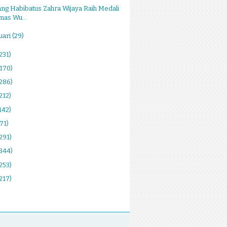
ang Habibatus Zahra Wijaya Raih Medali
mas Wu...
uari
(29)
231)
(170)
(286)
212)
142)
(71)
291)
(344)
253)
217)