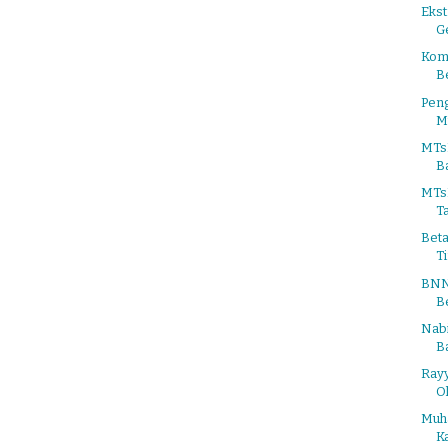
Ekst
Ge
Kom
B
Pen
M
MTsN
Ba
MTs
T
Beta
Ti
BNN
B
Nabi
Ba
Rayy
O
Muh
Ka