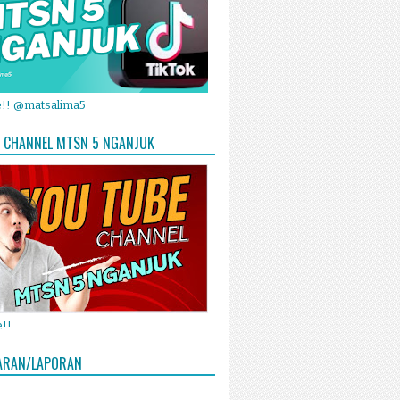
e!! @matsalima5
 CHANNEL MTSN 5 NGANJUK
!!
ARAN/LAPORAN