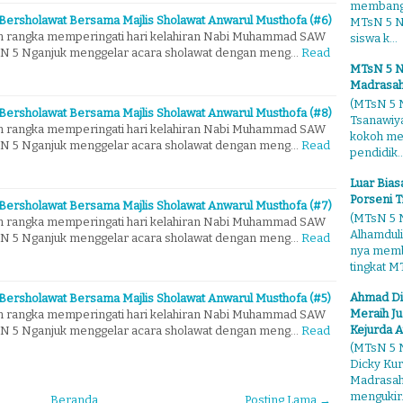
membangg
Bersholawat Bersama Majlis Sholawat Anwarul Musthofa (#6)
MTsN 5 Ng
m rangka memperingati hari kelahiran Nabi Muhammad SAW
siswa k...
TsN 5 Nganjuk menggelar acara sholawat dengan meng…
Read
MTsN 5 N
Madrasah
(MTsN 5 N
Bersholawat Bersama Majlis Sholawat Anwarul Musthofa (#8)
Tsanawiy
m rangka memperingati hari kelahiran Nabi Muhammad SAW
kokoh me
TsN 5 Nganjuk menggelar acara sholawat dengan meng…
Read
pendidik..
Luar Bia
Porseni T
Bersholawat Bersama Majlis Sholawat Anwarul Musthofa (#7)
(MTsN 5 N
m rangka memperingati hari kelahiran Nabi Muhammad SAW
Alhamduli
TsN 5 Nganjuk menggelar acara sholawat dengan meng…
Read
nya membo
tingkat MT
Ahmad Di
Bersholawat Bersama Majlis Sholawat Anwarul Musthofa (#5)
Meraih Ju
m rangka memperingati hari kelahiran Nabi Muhammad SAW
Kejurda A
TsN 5 Nganjuk menggelar acara sholawat dengan meng…
Read
(MTsN 5 N
Dicky Kur
Madrasah 
mengukir.
Beranda
Posting Lama →