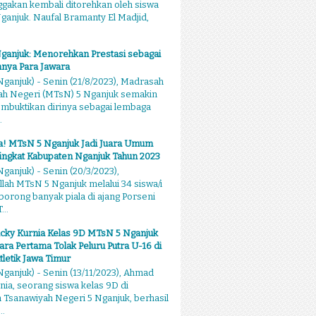
akan kembali ditorehkan oleh siswa
anjuk. Naufal Bramanty El Madjid,
ganjuk: Menorehkan Prestasi sebagai
nya Para Jawara
ganjuk) - Senin (21/8/2023), Madrasah
ah Negeri (MTsN) 5 Nganjuk semakin
mbuktikan dirinya sebagai lembaga
.
sa! MTsN 5 Nganjuk Jadi Juara Umum
ingkat Kabupaten Nganjuk Tahun 2023
ganjuk) - Senin (20/3/2023),
llah MTsN 5 Nganjuk melalui 34 siswa/i
rong banyak piala di ajang Porseni
...
cky Kurnia Kelas 9D MTsN 5 Nganjuk
ara Pertama Tolak Peluru Putra U-16 di
tletik Jawa Timur
ganjuk) - Senin (13/11/2023), Ahmad
nia, seorang siswa kelas 9D di
Tsanawiyah Negeri 5 Nganjuk, berhasil
..