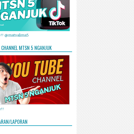
e!! @matsalima5
 CHANNEL MTSN 5 NGANJUK
!!
ARAN/LAPORAN