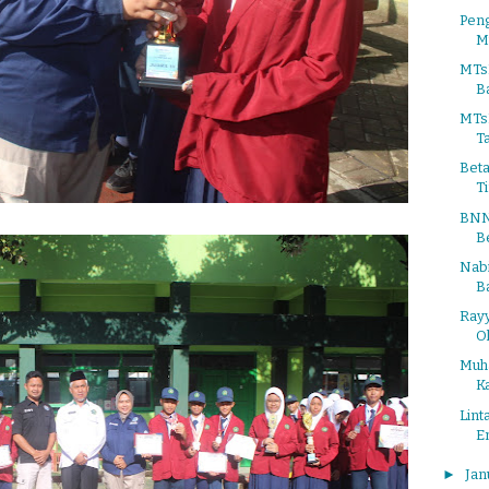
Pen
M
MTsN
Ba
MTs
T
Beta
Ti
BNN
B
Nabi
Ba
Rayy
O
Muh
Ka
Lint
E
►
Jan