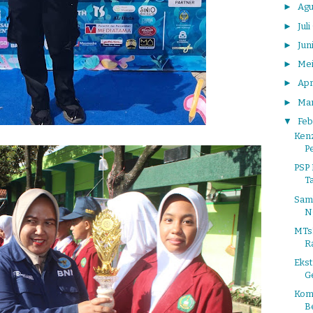
►
Agu
►
Juli
►
Jun
►
Me
►
Apr
►
Ma
▼
Feb
Kenz
Pe
PSP
T
Sam
N
MTsN
R
Ekst
Ge
Kom
B