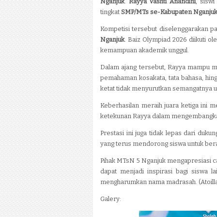
Nganjuk
.
Rayya Vashti Anandini
, sisw
tingkat
SMP/MTs se-Kabupaten Nganju
Kompetisi tersebut diselenggarakan p
Nganjuk
. Baiz Olympiad 2026 diikuti ol
kemampuan akademik unggul.
Dalam ajang tersebut, Rayya mampu me
pemahaman kosakata, tata bahasa, hin
ketat tidak menyurutkan semangatnya u
Keberhasilan meraih juara ketiga ini me
ketekunan Rayya dalam mengembangkan
Prestasi ini juga tidak lepas dari duk
yang terus mendorong siswa untuk bera
Pihak MTsN 5 Nganjuk mengapresiasi ca
dapat menjadi inspirasi bagi siswa
mengharumkan nama madrasah. (Atoillah
Galery: