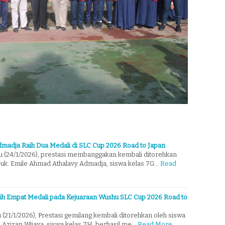
madja Raih Dua Medali di SLC Cup 2026 Road to Japan
u (24/1/2026), prestasi membanggakan kembali ditorehkan
uk. Emile Ahmad Athalavy Admadja, siswa kelas 7G…
Read
ih Empat Medali pada Kejuaraan Wushu SLC Cup 2026 Road to
(21/1/2026), Prestasi gemilang kembali ditorehkan oleh siswa
Azizan Wijaya, siswa kelas 7H, berhasil me…
Read More