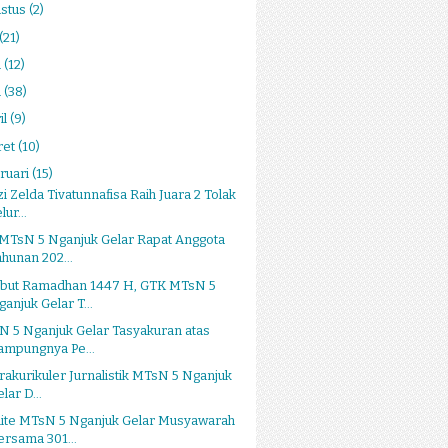
stus
(2)
(21)
i
(12)
i
(38)
il
(9)
ret
(10)
ruari
(15)
i Zelda Tivatunnafisa Raih Juara 2 Tolak
lur...
 MTsN 5 Nganjuk Gelar Rapat Anggota
ahunan 202...
but Ramadhan 1447 H, GTK MTsN 5
ganjuk Gelar T...
 5 Nganjuk Gelar Tasyakuran atas
ampungnya Pe...
rakurikuler Jurnalistik MTsN 5 Nganjuk
lar D...
ite MTsN 5 Nganjuk Gelar Musyawarah
ersama 301...