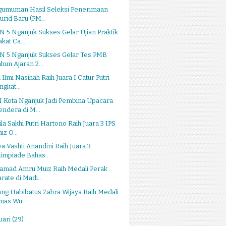
gumuman Hasil Seleksi Penerimaan
urid Baru (PM...
 5 Nganjuk Sukses Gelar Ujian Praktik
kat Ca...
N 5 Nganjuk Sukses Gelar Tes PMB
ahun Ajaran 2...
 Ilmi Nasihah Raih Juara I Catur Putri
ngkat...
 Kota Nganjuk Jadi Pembina Upacara
endera di M...
la Sakhi Putri Hartono Raih Juara 3 IPS
iz O...
a Vashti Anandini Raih Juara 3
limpiade Bahas...
amad Amru Muiz Raih Medali Perak
rate di Madi...
ang Habibatus Zahra Wijaya Raih Medali
mas Wu...
uari
(29)