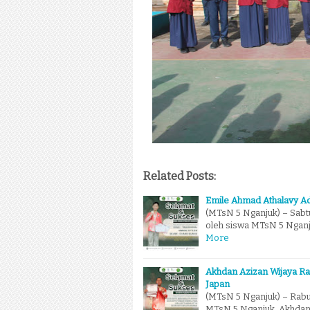
Related Posts:
Emile Ahmad Athalavy Ad
(MTsN 5 Nganjuk) – Sabt
oleh siswa MTsN 5 Nganj
More
Akhdan Azizan Wijaya Ra
Japan
(MTsN 5 Nganjuk) – Rabu 
MTsN 5 Nganjuk. Akhdan 