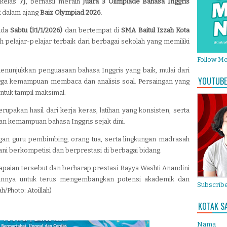
i kelas
7J
, berhasil meraih
Juara 3 Olimpiade Bahasa Inggris
k
dalam ajang
Baiz Olympiad 2026
.
ada
Sabtu (31/1/2026)
dan bertempat di
SMA Baitul Izzah Kota
eh pelajar-pelajar terbaik dari berbagai sekolah yang memiliki
Follow M
nunjukkan penguasaan bahasa Inggris yang baik, mulai dari
YOUTUBE
gga kemampuan membaca dan analisis soal. Persaingan yang
ntuk tampil maksimal.
rupakan hasil dari kerja keras, latihan yang konsisten, serta
 kemampuan bahasa Inggris sejak dini.
ungan guru pembimbing, orang tua, serta lingkungan madrasah
ni berkompetisi dan berprestasi di berbagai bidang.
paian tersebut dan berharap prestasi Rayya Washti Anandini
 lainnya untuk terus mengembangkan potensi akademik dan
Subscribe
/Photo: Atoillah)
KOTAK S
Nama