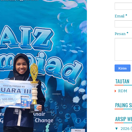
Email
*
Pesan
*
TAUTAN
RDM
PALING S
ARSIP W
▼
2026