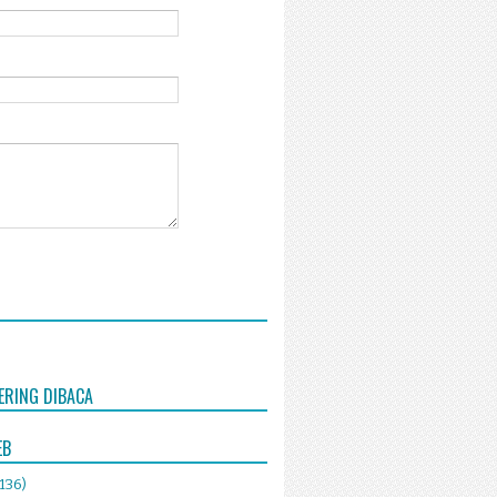
ERING DIBACA
EB
(136)