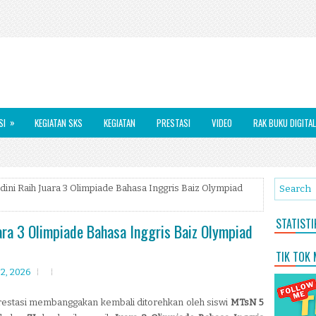
»
SI
KEGIATAN SKS
KEGIATAN
PRESTASI
VIDEO
RAK BUKU DIGITAL
dini Raih Juara 3 Olimpiade Bahasa Inggris Baiz Olympiad
STATIST
ara 3 Olimpiade Bahasa Inggris Baiz Olympiad
TIK TOK
02, 2026
prestasi membanggakan kembali ditorehkan oleh siswi
MTsN 5