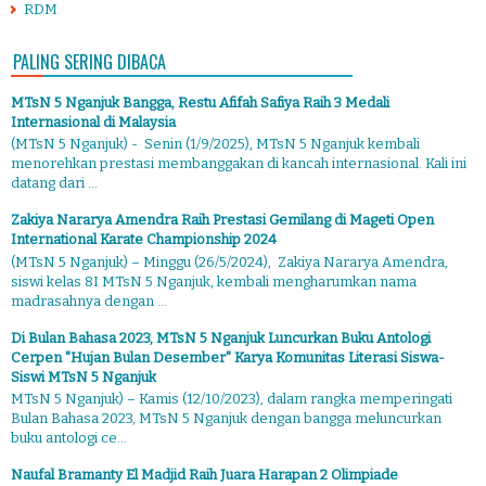
RDM
PALING SERING DIBACA
MTsN 5 Nganjuk Bangga, Restu Afifah Safiya Raih 3 Medali
Internasional di Malaysia
(MTsN 5 Nganjuk) - Senin (1/9/2025), MTsN 5 Nganjuk kembali
menorehkan prestasi membanggakan di kancah internasional. Kali ini
datang dari ...
Zakiya Nararya Amendra Raih Prestasi Gemilang di Mageti Open
International Karate Championship 2024
(MTsN 5 Nganjuk) – Minggu (26/5/2024), Zakiya Nararya Amendra,
siswi kelas 8I MTsN 5 Nganjuk, kembali mengharumkan nama
madrasahnya dengan ...
Di Bulan Bahasa 2023, MTsN 5 Nganjuk Luncurkan Buku Antologi
Cerpen "Hujan Bulan Desember" Karya Komunitas Literasi Siswa-
Siswi MTsN 5 Nganjuk
MTsN 5 Nganjuk) – Kamis (12/10/2023), dalam rangka memperingati
Bulan Bahasa 2023, MTsN 5 Nganjuk dengan bangga meluncurkan
buku antologi ce...
Naufal Bramanty El Madjid Raih Juara Harapan 2 Olimpiade