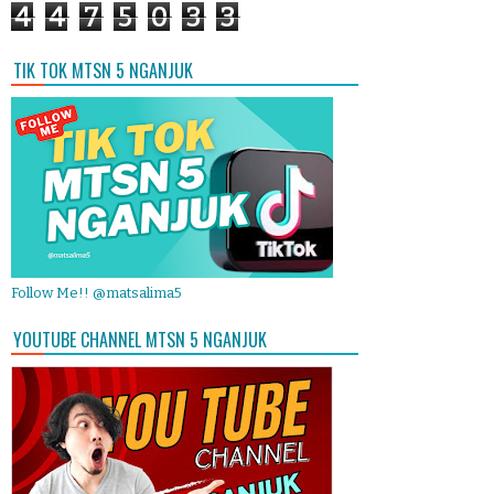
4
4
7
5
0
3
3
TIK TOK MTSN 5 NGANJUK
Follow Me!! @matsalima5
YOUTUBE CHANNEL MTSN 5 NGANJUK