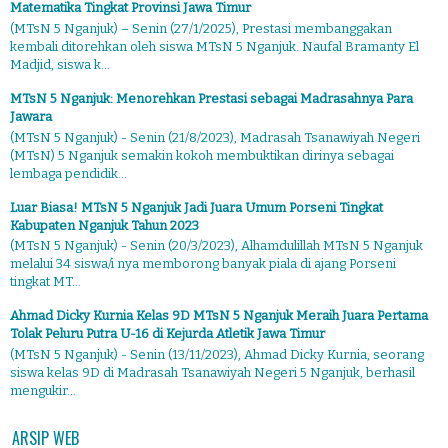
Matematika Tingkat Provinsi Jawa Timur
(MTsN 5 Nganjuk) – Senin (27/1/2025), Prestasi membanggakan
kembali ditorehkan oleh siswa MTsN 5 Nganjuk. Naufal Bramanty El
Madjid, siswa k...
MTsN 5 Nganjuk: Menorehkan Prestasi sebagai Madrasahnya Para
Jawara
(MTsN 5 Nganjuk) - Senin (21/8/2023), Madrasah Tsanawiyah Negeri
(MTsN) 5 Nganjuk semakin kokoh membuktikan dirinya sebagai
lembaga pendidik...
Luar Biasa! MTsN 5 Nganjuk Jadi Juara Umum Porseni Tingkat
Kabupaten Nganjuk Tahun 2023
(MTsN 5 Nganjuk) - Senin (20/3/2023), Alhamdulillah MTsN 5 Nganjuk
melalui 34 siswa/i nya memborong banyak piala di ajang Porseni
tingkat MT...
Ahmad Dicky Kurnia Kelas 9D MTsN 5 Nganjuk Meraih Juara Pertama
Tolak Peluru Putra U-16 di Kejurda Atletik Jawa Timur
(MTsN 5 Nganjuk) - Senin (13/11/2023), Ahmad Dicky Kurnia, seorang
siswa kelas 9D di Madrasah Tsanawiyah Negeri 5 Nganjuk, berhasil
mengukir...
ARSIP WEB