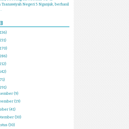
Tsanawiyah Negeri 5 Nganjuk, berhasil
..
EB
(136)
231)
(170)
(286)
212)
142)
(71)
291)
sember
(9)
vember
(19)
tober
(41)
ptember
(30)
stus
(30)