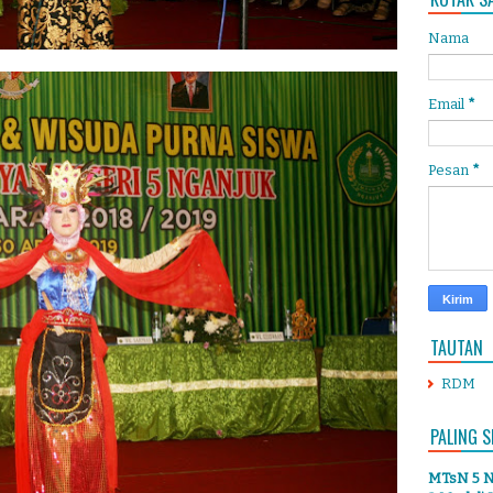
Nama
Email
*
Pesan
*
TAUTAN
RDM
PALING S
MTsN 5 Ng