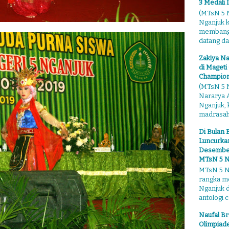
3 Medali 
(MTsN 5 N
Nganjuk 
membangga
datang dari
Zakiya Na
di Mageti
Champion
(MTsN 5 N
Nararya A
Nganjuk,
madrasahn
Di Bulan 
Luncurkan
Desember"
MTsN 5 N
MTsN 5 Ng
rangka m
Nganjuk 
antologi ce
Naufal Br
Olimpiade