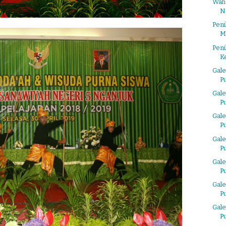
Wahd
N
Peni
M
Peni
Ke
Gale
P
Gale
P
Gale
P
Gale
P
Gale
P
Gale
P
Gale
P