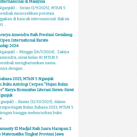
Internasional di Malaysia
ganjuk) - Senin (1/9/2025), MTsN 5
kembali menorehkan prestasi
kan di kancah internasional. Kali ini
 ...
rarya Amendra Raih Prestasi Gemilang
 Open International Karate
ship 2024
ganjuk) – Minggu (26/5/2024), Zakiya
mendra, siswi kelas 8I MTsN 5
 kembali mengharumkan nama
ya dengan ...
Bahasa 2023, MTsN 5 Nganjuk
 Buku Antologi Cerpen "Hujan Bulan
 Karya Komunitas Literasi Siswa-Siswi
ganjuk
anjuk) – Kamis (12/10/2023), dalam
emperingati Bulan Bahasa 2023, MTsN 5
dengan bangga meluncurkan buku
...
amanty El Madjid Raih Juara Harapan 2
 Matematika Tingkat Provinsi Jawa