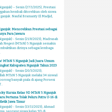
ganjuk) – Senin (27/1/2025), Prestasi
akan kembali ditorehkan oleh siswa
anjuk. Naufal Bramanty El Madjid,
ganjuk: Menorehkan Prestasi sebagai
nya Para Jawara
ganjuk) - Senin (21/8/2023), Madrasah
ah Negeri (MTsN) 5 Nganjuk semakin
mbuktikan dirinya sebagai lembaga
.
sa! MTsN 5 Nganjuk Jadi Juara Umum
ingkat Kabupaten Nganjuk Tahun 2023
ganjuk) - Senin (20/3/2023),
llah MTsN 5 Nganjuk melalui 34 siswa/i
rong banyak piala di ajang Porseni
...
cky Kurnia Kelas 9D MTsN 5 Nganjuk
ara Pertama Tolak Peluru Putra U-16 di
tletik Jawa Timur
ganjuk) - Senin (13/11/2023), Ahmad
nia, seorang siswa kelas 9D di