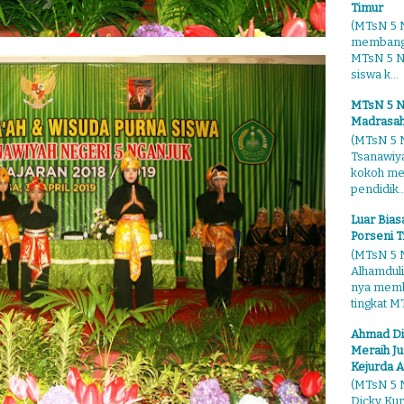
Timur
(MTsN 5 N
membangg
MTsN 5 Ng
siswa k...
MTsN 5 N
Madrasah
(MTsN 5 N
Tsanawiy
kokoh me
pendidik..
Luar Bia
Porseni T
(MTsN 5 N
Alhamduli
nya membo
tingkat MT
Ahmad Di
Meraih Ju
Kejurda A
(MTsN 5 N
Dicky Kur