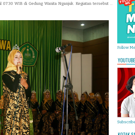
l 07.30 WIB di Gedung Wanita Nganjuk. Kegiatan tersebut ...
Follow M
YOUTUBE
Subscribe
KOTAK S