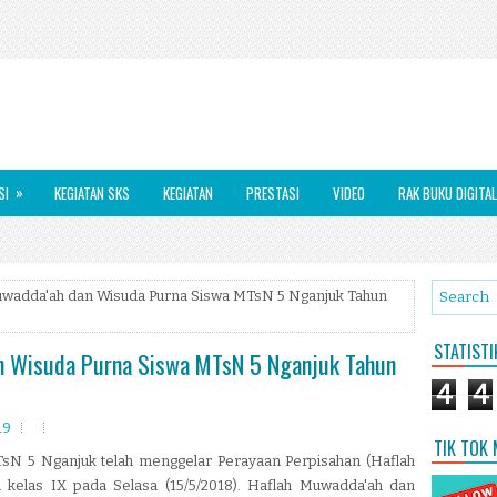
»
SI
KEGIATAN SKS
KEGIATAN
PRESTASI
VIDEO
RAK BUKU DIGITAL
Muwadda'ah dan Wisuda Purna Siswa MTsN 5 Nganjuk Tahun
STATIST
an Wisuda Purna Siswa MTsN 5 Nganjuk Tahun
4
4
19
TIK TOK
TsN 5 Nganjuk telah menggelar Perayaan Perpisahan (Haflah
kelas IX pada Selasa (15/5/2018). Haflah Muwadda'ah dan