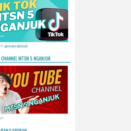
e!! @matsalima5
 CHANNEL MTSN 5 NGANJUK
!!
ARAN/LAPORAN