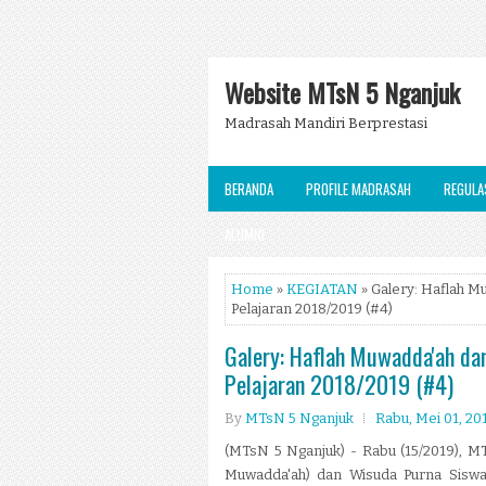
Website MTsN 5 Nganjuk
Madrasah Mandiri Berprestasi
BERANDA
PROFILE MADRASAH
REGULA
ALUMNI
Home
»
KEGIATAN
» Galery: Haflah 
Pelajaran 2018/2019 (#4)
Galery: Haflah Muwadda'ah d
Pelajaran 2018/2019 (#4)
By
MTsN 5 Nganjuk
Rabu, Mei 01, 20
(MTsN 5 Nganjuk) - Rabu (15/2019), M
Muwadda'ah) dan Wisuda Purna Siswa 