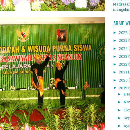
Madrasah 
mengukir.
ARSIP W
►
2026
►
2025
(
►
2024
►
2023
►
2022
(
►
2021
(
►
2020
▼
2019
(
►
De
►
No
►
Ok
►
Se
►
Agu