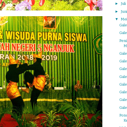
►
Juli
►
Jun
▼
Me
Gal
Gal
Peni
M
Gal
Gal
Gal
Gal
Gal
Gal
Gal
Gale
Pon
K