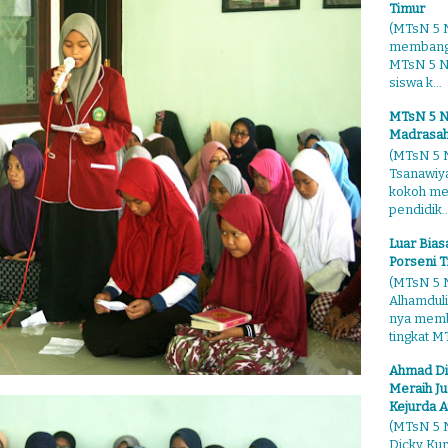
Timur
(MTsN 5 N
membangg
MTsN 5 Ng
siswa k...
MTsN 5 N
Madrasah
(MTsN 5 N
Tsanawiy
kokoh me
pendidik..
Luar Bia
Porseni T
(MTsN 5 N
Alhamduli
nya membo
tingkat MT
Ahmad Di
Meraih Ju
Kejurda A
(MTsN 5 N
Dicky Kur