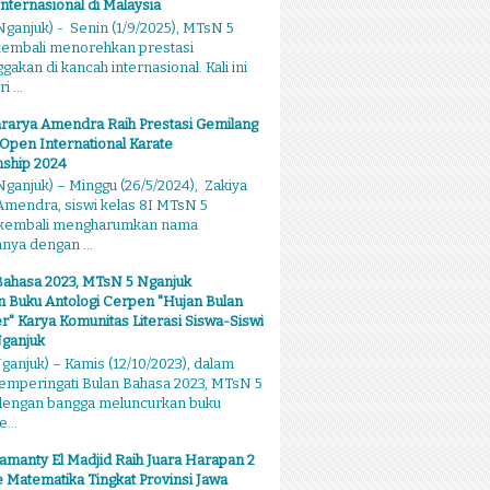
Internasional di Malaysia
ganjuk) - Senin (1/9/2025), MTsN 5
kembali menorehkan prestasi
kan di kancah internasional. Kali ini
 ...
rarya Amendra Raih Prestasi Gemilang
 Open International Karate
ship 2024
ganjuk) – Minggu (26/5/2024), Zakiya
mendra, siswi kelas 8I MTsN 5
 kembali mengharumkan nama
ya dengan ...
Bahasa 2023, MTsN 5 Nganjuk
 Buku Antologi Cerpen "Hujan Bulan
 Karya Komunitas Literasi Siswa-Siswi
ganjuk
anjuk) – Kamis (12/10/2023), dalam
emperingati Bulan Bahasa 2023, MTsN 5
dengan bangga meluncurkan buku
...
amanty El Madjid Raih Juara Harapan 2
 Matematika Tingkat Provinsi Jawa