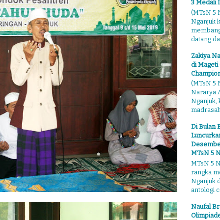
3 Medali 
(MTsN 5 N
Nganjuk 
membangga
datang dari
Zakiya Na
di Mageti
Champion
(MTsN 5 N
Nararya A
Nganjuk,
madrasahn
Di Bulan 
Luncurkan
Desember"
MTsN 5 N
MTsN 5 Ng
rangka m
Nganjuk 
antologi ce
Naufal Br
Olimpiade