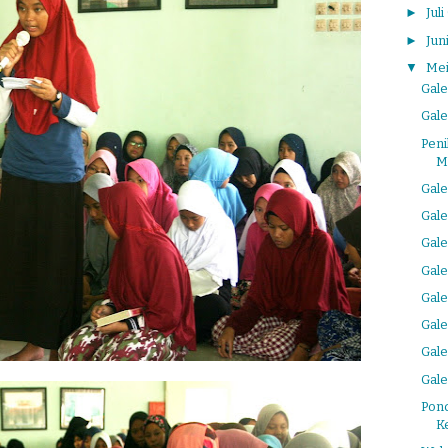
►
Juli
►
Jun
▼
Me
Gal
Gal
Peni
M
Gal
Gal
Gal
Gal
Gal
Gal
Gal
Gale
Pon
K