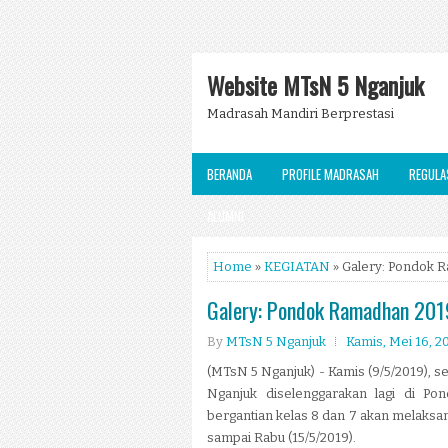
Website MTsN 5 Nganjuk
Madrasah Mandiri Berprestasi
BERANDA
PROFILE MADRASAH
REGULA
ALUMNI
Home
»
KEGIATAN
» Galery: Pondok 
Galery: Pondok Ramadhan 201
By
MTsN 5 Nganjuk
Kamis, Mei 16, 2
(MTsN 5 Nganjuk) - Kamis (9/5/2019), s
Nganjuk diselenggarakan lagi di Po
bergantian kelas 8 dan 7 akan melaksan
sampai Rabu (15/5/2019).