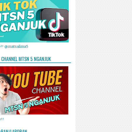
e!! @matsalima5
 CHANNEL MTSN 5 NGANJUK
!!
ARAN/LAPORAN