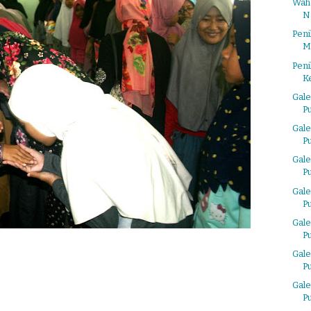
Wahd
N
Peni
M
Peni
Ke
Gale
P
Gale
P
Gale
P
Gale
P
Gale
P
Gale
P
Gale
P