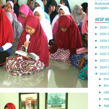
Madrasah 
mengukir.
ARSIP W
►
2026
►
2025
(
►
2024
►
2023
►
2022
(
►
2021
(
►
2020
▼
2019
(
►
De
►
No
►
Ok
►
Se
►
Agu