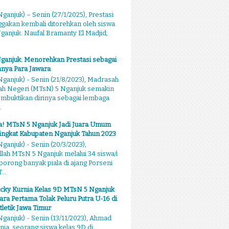
ganjuk) – Senin (27/1/2025), Prestasi
akan kembali ditorehkan oleh siswa
anjuk. Naufal Bramanty El Madjid,
ganjuk: Menorehkan Prestasi sebagai
nya Para Jawara
ganjuk) - Senin (21/8/2023), Madrasah
ah Negeri (MTsN) 5 Nganjuk semakin
mbuktikan dirinya sebagai lembaga
.
sa! MTsN 5 Nganjuk Jadi Juara Umum
ingkat Kabupaten Nganjuk Tahun 2023
ganjuk) - Senin (20/3/2023),
llah MTsN 5 Nganjuk melalui 34 siswa/i
rong banyak piala di ajang Porseni
...
cky Kurnia Kelas 9D MTsN 5 Nganjuk
ara Pertama Tolak Peluru Putra U-16 di
tletik Jawa Timur
ganjuk) - Senin (13/11/2023), Ahmad
nia, seorang siswa kelas 9D di