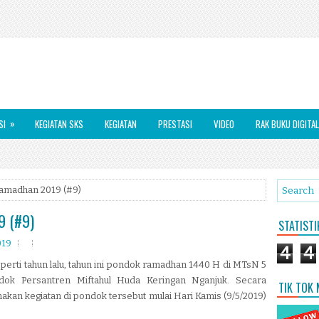
»
SI
KEGIATAN SKS
KEGIATAN
PRESTASI
VIDEO
RAK BUKU DIGITAL
Ramadhan 2019 (#9)
9 (#9)
STATIST
019
4
4
eperti tahun lalu, tahun ini pondok ramadhan 1440 H di MTsN 5
ndok Persantren Miftahul Huda Keringan Nganjuk. Secara
TIK TOK
akan kegiatan di pondok tersebut mulai Hari Kamis (9/5/2019)