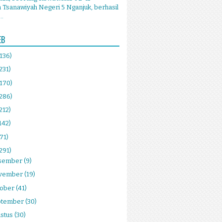
Tsanawiyah Negeri 5 Nganjuk, berhasil
..
EB
(136)
231)
(170)
(286)
212)
142)
(71)
291)
sember
(9)
vember
(19)
tober
(41)
ptember
(30)
stus
(30)