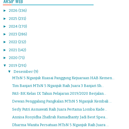
ARSIP WEB
►
2026
(136)
►
2025
(231)
►
2024
(170)
►
2023
(286)
►
2022
(212)
►
2021
(142)
►
2020
(71)
▼
2019
(291)
▼
Desember
(9)
MTsN 5 Nganjuk Kuasai Panggung Kejuaraan HAB Kemen...
Tim Banjari MTsN 5 Nganjuk Raih Juara 3 Banjari Sh...
PAS-BK Kelas IX Tahun Pelajaran 2019/2020 Berjalan...
Dewan Penggalang Pangkalan MTsN 5 Nganjuk Kembali ...
Serly Putri Asmawati Raih Juara Pertama Lomba Kade...
Annisa Rosyidha Zhafirah Ramadhanty Jadi Best Spea...
Dharma Wanita Persatuan MTsN 5 Nganjuk Raih Juara ...