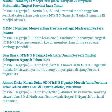
Naufal Bramanty El Madjid Raih Juara Harapan 2 Olimpiade
Matematika Tingkat Provinsi Jawa Timur
(MTsN 5 Nganjuk) – Senin (27/1/2025), Prestasi membanggakan
kembali ditorehkan oleh siswa MTsN 5 Nganjuk. Naufal Bramanty El
Madjid, siswa k...
MTsN 5 Nganjuk: Menorehkan Prestasi sebagai Madrasahnya Para
Jawara
(MTsN 5 Nganjuk) - Senin (21/8/2023), Madrasah Tsanawiyah Negeri
(MTsN) 5 Nganjuk semakin kokoh membuktikan dirinya sebagai
lembaga pendidik...
Luar Biasa! MTsN 5 Nganjuk Jadi Juara Umum Porseni Tingkat
Kabupaten Nganjuk Tahun 2023
(MTsN 5 Nganjuk) - Senin (20/3/2023), Alhamdulillah MTsN 5 Nganjuk
melalui 34 siswa/i nya memborong banyak piala di ajang Porseni
tingkat MT...
Ahmad Dicky Kurnia Kelas 9D MTsN 5 Nganjuk Meraih Juara Pertama
Tolak Peluru Putra U-16 di Kejurda Atletik Jawa Timur
(MTsN 5 Nganjuk) - Senin (13/11/2023), Ahmad Dicky Kurnia, seorang
siswa kelas 9D di Madrasah Tsanawiyah Negeri 5 Nganjuk, berhasil
mengukir...