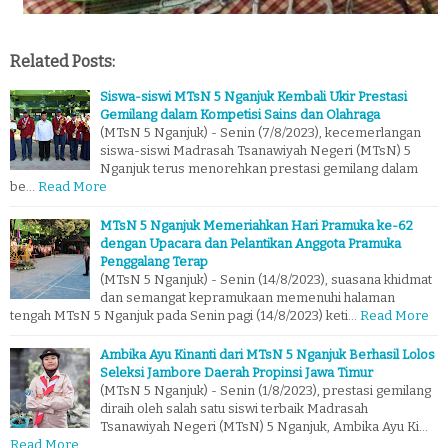
Related Posts:
Siswa-siswi MTsN 5 Nganjuk Kembali Ukir Prestasi
Gemilang dalam Kompetisi Sains dan Olahraga
(MTsN 5 Nganjuk) - Senin (7/8/2023), kecemerlangan
siswa-siswi Madrasah Tsanawiyah Negeri (MTsN) 5
Nganjuk terus menorehkan prestasi gemilang dalam
be…
Read More
MTsN 5 Nganjuk Memeriahkan Hari Pramuka ke-62
dengan Upacara dan Pelantikan Anggota Pramuka
Penggalang Terap
(MTsN 5 Nganjuk) - Senin (14/8/2023), suasana khidmat
dan semangat kepramukaan memenuhi halaman
tengah MTsN 5 Nganjuk pada Senin pagi (14/8/2023) keti…
Read More
Ambika Ayu Kinanti dari MTsN 5 Nganjuk Berhasil Lolos
Seleksi Jambore Daerah Propinsi Jawa Timur
(MTsN 5 Nganjuk) - Senin (1/8/2023), prestasi gemilang
diraih oleh salah satu siswi terbaik Madrasah
Tsanawiyah Negeri (MTsN) 5 Nganjuk, Ambika Ayu Ki…
Read More