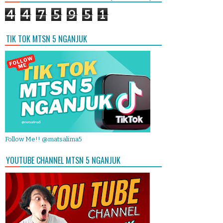
4
4
7
5
9
5
1
TIK TOK MTSN 5 NGANJUK
Follow Me!! @matsalima5
YOUTUBE CHANNEL MTSN 5 NGANJUK