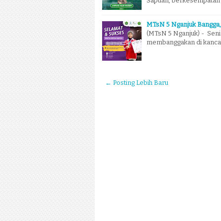
Sapuan, berkesempatan 
MTsN 5 Nganjuk Bangga, R
(MTsN 5 Nganjuk) - Seni
membanggakan di kancah i
← Posting Lebih Baru