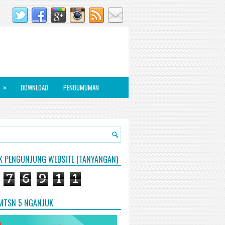
»
DOWNLOAD
PENGUMUMAN
IK PENGUNJUNG WEBSITE (TANYANGAN)
7
6
9
1
1
 MTSN 5 NGANJUK