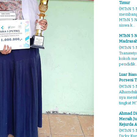
Timur
(MTsN 5 N
membangg
MTsN 5 Ng
siswa k...
MTsN 5 N
Madrasah
(MTsN 5 N
Tsanawiy
kokoh me
pendidik..
Luar Bia
Porseni T
(MTsN 5 N
Alhamduli
nya membo
tingkat MT
Ahmad Di
Meraih Ju
Kejurda A
(MTsN 5 N
Dicky Kur