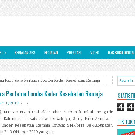
»
SI
KEGIATAN SKS
KEGIATAN
PRESTASI
VIDEO
RAK BUKU DIGITAL
wati Raih Juara Pertama Lomba Kader Kesehatan Remaja
ara Pertama Lomba Kader Kesehatan Remaja
STATIST
r 10, 2019
4
4
), MTsN 5 Nganjuk di akhir tahun 2019 ini kembali mengukir
 Kali ini salah satu siswi terbaiknya, Serly Putri Asmawati
TIK TOK
a Kader Kesehatan Remaja Tingkat SMP/MTs Se-Kabupaten
 2 - 3 Oktober 2019 yang lalu.