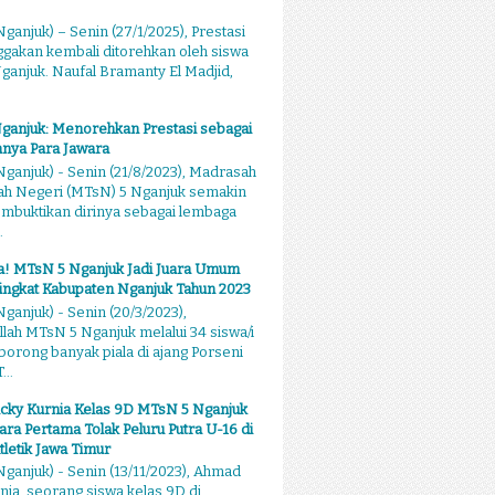
ganjuk) – Senin (27/1/2025), Prestasi
akan kembali ditorehkan oleh siswa
anjuk. Naufal Bramanty El Madjid,
ganjuk: Menorehkan Prestasi sebagai
nya Para Jawara
ganjuk) - Senin (21/8/2023), Madrasah
ah Negeri (MTsN) 5 Nganjuk semakin
mbuktikan dirinya sebagai lembaga
.
sa! MTsN 5 Nganjuk Jadi Juara Umum
ingkat Kabupaten Nganjuk Tahun 2023
ganjuk) - Senin (20/3/2023),
llah MTsN 5 Nganjuk melalui 34 siswa/i
rong banyak piala di ajang Porseni
...
cky Kurnia Kelas 9D MTsN 5 Nganjuk
ara Pertama Tolak Peluru Putra U-16 di
tletik Jawa Timur
ganjuk) - Senin (13/11/2023), Ahmad
nia, seorang siswa kelas 9D di