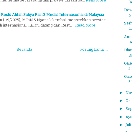
menerima secara langsung piala kejuaraan da…
Read More
Be
Dew
estu Afifah Safiya Raih 3 Medali Internasional di Malaysia
N
n (1/9/2025), MTsN 5 Nganjuk kembali menorehkan prestasi
Serl
nternasional. Kali ini datang dari Restu…
Read More
L
Anni
B
Beranda
Posting Lama →
Dha
Ra
Gal
5 
Gal
5 
►
No
►
Ok
►
Se
►
Agu
►
Juli