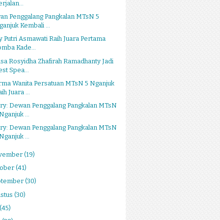
rjalan...
an Penggalang Pangkalan MTsN 5
ganjuk Kembali ...
y Putri Asmawati Raih Juara Pertama
omba Kade...
sa Rosyidha Zhafirah Ramadhanty Jadi
est Spea...
rma Wanita Persatuan MTsN 5 Nganjuk
ih Juara ...
ery: Dewan Penggalang Pangkalan MTsN
Nganjuk ...
ery: Dewan Penggalang Pangkalan MTsN
Nganjuk ...
vember
(19)
tober
(41)
ptember
(30)
stus
(30)
(45)