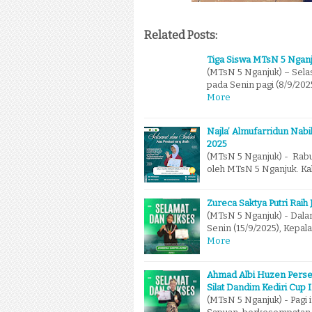
Related Posts:
Tiga Siswa MTsN 5 Nganj
(MTsN 5 Nganjuk) – Sela
pada Senin pagi (8/9/20
More
Najla’ Almufarridun Nabi
2025
(MTsN 5 Nganjuk) - Rabu
oleh MTsN 5 Nganjuk. Kal
Zureca Saktya Putri Raih 
(MTsN 5 Nganjuk) - Dala
Senin (15/9/2025), Kepa
More
Ahmad Albi Huzen Perse
Silat Dandim Kediri Cup I
(MTsN 5 Nganjuk) - Pagi 