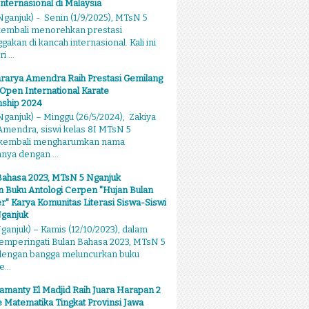
Internasional di Malaysia
ganjuk) - Senin (1/9/2025), MTsN 5
kembali menorehkan prestasi
kan di kancah internasional. Kali ini
 ...
rarya Amendra Raih Prestasi Gemilang
 Open International Karate
ship 2024
ganjuk) – Minggu (26/5/2024), Zakiya
mendra, siswi kelas 8I MTsN 5
 kembali mengharumkan nama
ya dengan ...
Bahasa 2023, MTsN 5 Nganjuk
 Buku Antologi Cerpen "Hujan Bulan
 Karya Komunitas Literasi Siswa-Siswi
ganjuk
anjuk) – Kamis (12/10/2023), dalam
emperingati Bulan Bahasa 2023, MTsN 5
dengan bangga meluncurkan buku
...
amanty El Madjid Raih Juara Harapan 2
 Matematika Tingkat Provinsi Jawa