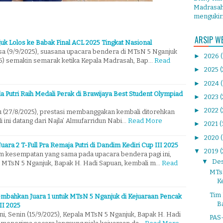
Madrasah 
mengukir.
ARSIP W
uk Lolos ke Babak Final ACL 2025 Tingkat Nasional
sa (9/9/2025), suasana upacara bendera di MTsN 5 Nganjuk
►
2026
25) semakin semarak ketika Kepala Madrasah, Bap…
Read
►
2025
(
►
2024
la Putri Raih Medali Perak di Brawijaya Best Student Olympiad
►
2023
►
2022
(
 (27/8/2025), prestasi membanggakan kembali ditorehkan
i ini datang dari Najla’ Almufarridun Nabi…
Read More
►
2021
(
►
2020
Juara 2 T-Full Pra Remaja Putri di Dandim Kediri Cup III 2025
▼
2019
(
m kesempatan yang sama pada upacara bendera pagi ini,
▼
De
la MTsN 5 Nganjuk, Bapak H. Hadi Sapuan, kembali m…
Read
MTs
K
Tim 
mbahkan Juara 1 untuk MTsN 5 Nganjuk di Kejuaraan Pencak
Ba
II 2025
ini, Senin (15/9/2025), Kepala MTsN 5 Nganjuk, Bapak H. Hadi
PAS-