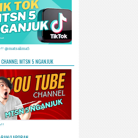
e!! @matsalima5
 CHANNEL MTSN 5 NGANJUK
!!
ARAN/LAPORAN