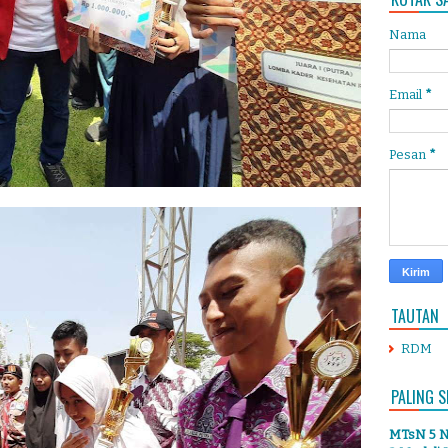
Nama
Email
*
Pesan
*
TAUTAN
RDM
PALING S
MTsN 5 Ng