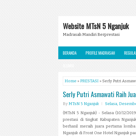
Website MTsN 5 Nganjuk
Madrasah Mandiri Berprestasi
BERANDA
PROFILE MADRASAH
REGULA
ALUMNI
Home
»
PRESTASI
» Serly Putri Asma
Serly Putri Asmawati Raih Ju
By
MTsN 5 Nganjuk
Selasa, Desembe
(MTsN 5 Nganjuk) - Selasa (10/12/2019
prestasi di tingkat Kabupaten Nganjuk.
berhasil meraih juara pertama lomb
Nganjuk di Front One Hotel Nganjuk pada