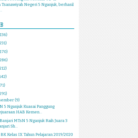
Tsanawiyah Negeri 5 Nganjuk, berhasil
..
EB
(136)
231)
(170)
(286)
212)
142)
(71)
291)
sember
(9)
N 5 Nganjuk Kuasai Panggung
ejuaraan HAB Kemen...
Banjari MTsN 5 Nganjuk Raih Juara 3
njari Sh...
BK Kelas IX Tahun Pelajaran 2019/2020