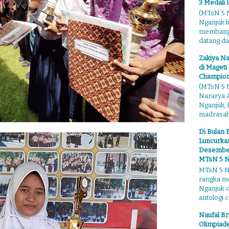
3 Medali 
(MTsN 5 N
Nganjuk 
membangga
datang dari
Zakiya Na
di Mageti
Champion
(MTsN 5 N
Nararya A
Nganjuk,
madrasahn
Di Bulan 
Luncurkan
Desember"
MTsN 5 N
MTsN 5 Ng
rangka m
Nganjuk 
antologi ce
Naufal Br
Olimpiade